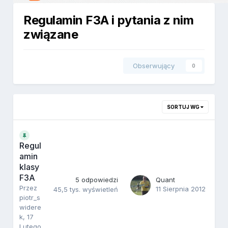
Regulamin F3A i pytania z nim
związane
Obserwujący
0
SORTUJ WG
Regul
amin
klasy
F3A
5
odpowiedzi
Quant
Przez
11 Sierpnia 2012
45,5 tys.
wyświetleń
piotr_s
widere
k
,
17
Lutego