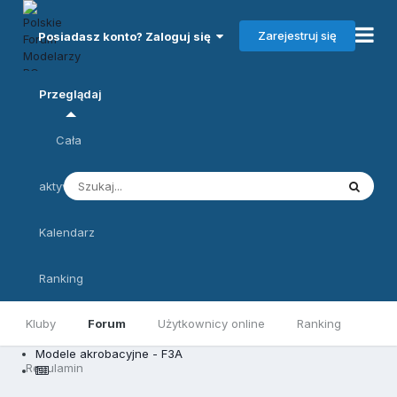
Zarejestruj się
Posiadasz konto? Zaloguj się
Przeglądaj
Cała
aktywność
Kalendarz
Ranking
Kluby
Forum
Użytkownicy online
Ranking
Modele akrobacyjne - F3A
Regulamin