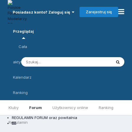
Zarejestruj się
Posiadasz konto? Zaloguj się
Przeglądaj
Cała
aktywność
Kalendarz
Ranking
Kluby
Forum
Użytkownicy online
Ranking
REGULAMIN FORUM oraz powitalnia
Regulamin