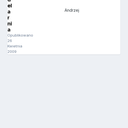
el
Andrzej
a
r
ni
a
Opublikowano
26
Kwietnia
2009