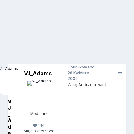
Opublikowano
VJ_Adams
26 Kwietnia
2009
Witaj Andrzeju :wink:
V
J
_
Modelarz
A
144
d
Skąd: Warszawa
a