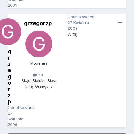
2009
Opublikowano
grzegorzp
27 Kwietnia
2009
Witaj
g
r
z
Modelarz
e
701
g
Skąd: Bielsko-Biała
o
Imię: Grzegorz
r
z
p
Opublikowano
27
Kwietnia
2009