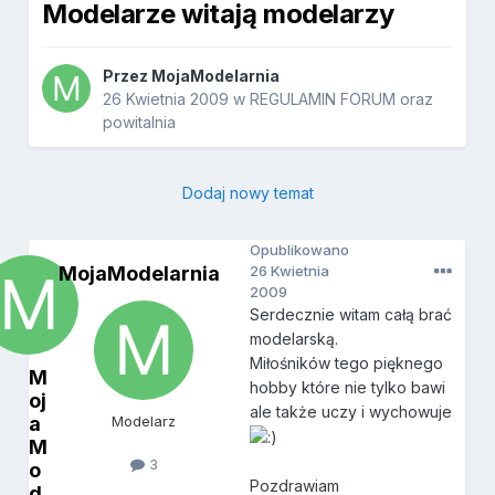
Modelarze witają modelarzy
Przez
MojaModelarnia
26 Kwietnia 2009
w
REGULAMIN FORUM oraz
powitalnia
Dodaj nowy temat
Opublikowano
MojaModelarnia
26 Kwietnia
2009
Serdecznie witam całą brać
modelarską.
Miłośników tego pięknego
M
hobby które nie tylko bawi
oj
ale także uczy i wychowuje
a
Modelarz
M
3
o
Pozdrawiam
d