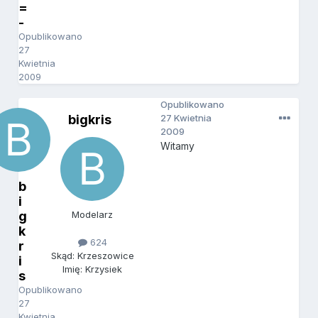
=
-
Opublikowano
27
Kwietnia
2009
Opublikowano
bigkris
27 Kwietnia
2009
Witamy
b
i
g
Modelarz
k
624
r
Skąd: Krzeszowice
i
Imię: Krzysiek
s
Opublikowano
27
Kwietnia