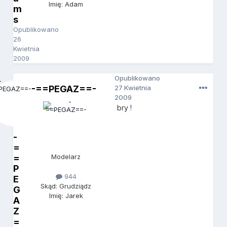
Imię: Adam
m
s
Opublikowano
26
Kwietnia
2009
Opublikowano
-==PEGAZ==-
27 Kwietnia
2009
bry !
-
=
=
Modelarz
P
944
E
Skąd: Grudziądz
G
Imię: Jarek
A
Z
=