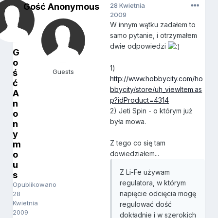
Gość Anonymous
28 Kwietnia
2009
W innym wątku zadałem to
samo pytanie, i otrzymałem
dwie odpowiedzi
G
o
1)
ś
Guests
http://www.hobbycity.com/ho
ć
bbycity/store/uh_viewItem.as
A
p?idProduct=4314
n
2) Jeti Spin - o którym już
o
była mowa.
n
y
Z tego co się tam
m
o
dowiedziałem...
u
Z Li-Fe używam
s
regulatora, w którym
Opublikowano
napięcie odcięcia mogę
28
Kwietnia
regulować dość
2009
dokładnie i w szerokich