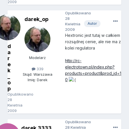
2009
Opublikowano
darek_op
28
Autor
Kwietnia
2009
Hextronic jest tutaj w całkiem
rozsądnej cenie, ale nie ma z
d
kolei regulatora
a
r
Modelarz
http://rc-
e
electrotown.pl/index.php?
339
k
products=product&prod_id=1
Skąd: Warszawa
_
0
Imię: Darek
o
p
Opublikowano
28
Kwietnia
2009
Opublikowano
darek.3333
28 Kwietnia