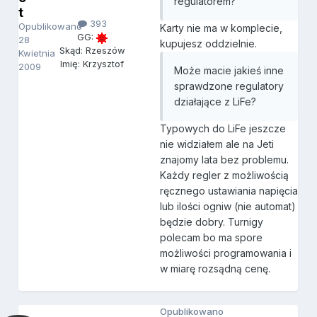
regulatorem?
t
393
Opublikowano
Karty nie ma w komplecie,
GG:
28
kupujesz oddzielnie.
Skąd: Rzeszów
Kwietnia
Imię: Krzysztof
2009
Może macie jakieś inne
sprawdzone regulatory
działające z LiFe?
Typowych do LiFe jeszcze
nie widziałem ale na Jeti
znajomy lata bez problemu.
Każdy regler z możliwością
ręcznego ustawiania napięcia
lub ilości ogniw (nie automat)
będzie dobry. Turnigy
polecam bo ma spore
możliwości programowania i
w miarę rozsądną cenę.
Opublikowano