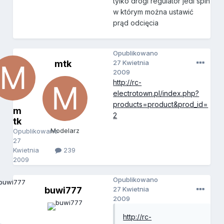
tylko drogi regulator jedi spin
w którym można ustawić
prąd odcięcia
Opublikowano
mtk
27 Kwietnia
2009
http://rc-
electrotown.pl/index.php?
products=product&prod_id=
m
2
tk
Modelarz
Opublikowano
27
Kwietnia
239
2009
Opublikowano
buwi777
27 Kwietnia
2009
http://rc-