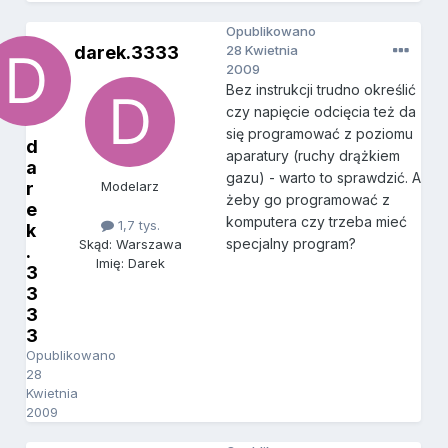
Opublikowano
darek.3333
28 Kwietnia
2009
Bez instrukcji trudno określić
czy napięcie odcięcia też da
się programować z poziomu
d
aparatury (ruchy drążkiem
a
gazu) - warto to sprawdzić. A
r
Modelarz
żeby go programować z
e
komputera czy trzeba mieć
1,7 tys.
k
specjalny program?
Skąd: Warszawa
.
Imię: Darek
3
3
3
3
Opublikowano
28
Kwietnia
2009