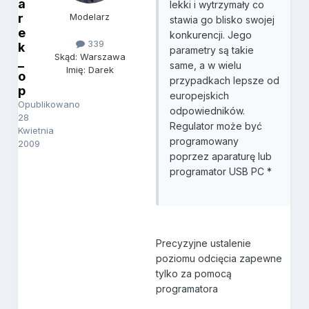
a
lekki i wytrzymały co
r
Modelarz
stawia go blisko swojej
e
konkurencji. Jego
339
k
parametry są takie
Skąd: Warszawa
_
same, a w wielu
Imię: Darek
o
przypadkach lepsze od
p
europejskich
Opublikowano
odpowiedników.
28
Regulator może być
Kwietnia
programowany
2009
poprzez aparaturę lub
programator USB PC *
Precyzyjne ustalenie
poziomu odcięcia zapewne
tylko za pomocą
programatora