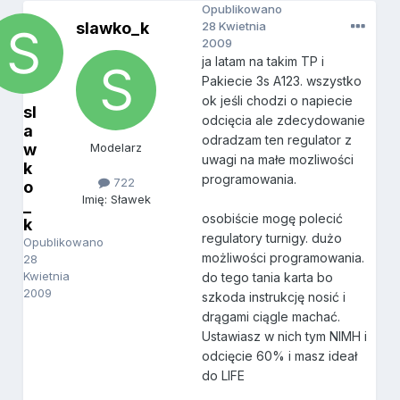
Opublikowano
slawko_k
28 Kwietnia
2009
ja latam na takim TP i
Pakiecie 3s A123. wszystko
ok jeśli chodzi o napiecie
sl
odcięcia ale zdecydowanie
a
odradzam ten regulator z
w
Modelarz
uwagi na małe mozliwości
k
programowania.
722
o
Imię: Sławek
_
osobiście mogę polecić
k
regulatory turnigy. dużo
Opublikowano
możliwości programowania.
28
Kwietnia
do tego tania karta bo
2009
szkoda instrukcję nosić i
drągami ciągle machać.
Ustawiasz w nich tym NIMH i
odcięcie 60% i masz ideał
do LIFE