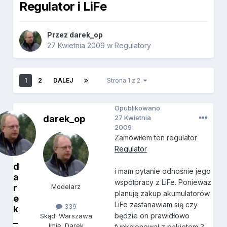
Regulator i LiFe
Przez
darek_op
27 Kwietnia 2009
w
Regulatory
1
2
DALEJ
Strona 1 z 2
Opublikowano
darek_op
27 Kwietnia
2009
Zamówiłem ten regulator
Regulator
d
i mam pytanie odnośnie jego
a
współpracy z LiFe. Poniewaz
r
Modelarz
planuję zakup akumulatorów
e
LiFe zastanawiam się czy
339
k
będzie on prawidłowo
Skąd: Warszawa
_
Imię: Darek
funkcjonował z pakietem 3