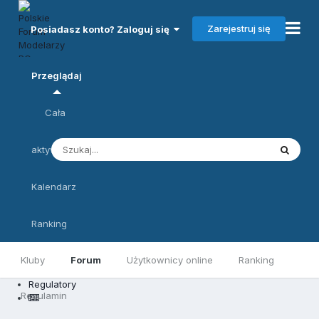
Zarejestruj się
Posiadasz konto? Zaloguj się
Przeglądaj
Cała
aktywność
Kalendarz
Ranking
Kluby
Forum
Użytkownicy online
Ranking
Regulatory
Regulamin