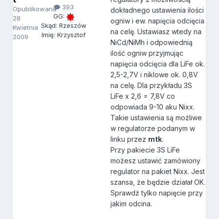
393
Opublikowano
dokładnego ustawienia ilości
GG:
28
ogniw i ew. napięcia odcięcia
Skąd: Rzeszów
Kwietnia
na celę. Ustawiasz wtedy na
Imię: Krzysztof
2009
NiCd/NiMh i odpowiednią
ilość ogniw przyjmując
napięcia odcięcia dla LiFe ok.
2,5-2,7V i niklowe ok. 0,8V
na celę. Dla przykładu 3S
LiFe x 2,6 = 7,8V co
odpowiada 9-10 aku Nixx.
Takie ustawienia są możliwe
w regulatorze podanym w
linku przez
mtk
.
Przy pakiecie 3S LiFe
możesz ustawić zamówiony
regulator na pakiet Nixx. Jest
szansa, że będzie działał OK.
Sprawdź tylko napięcie przy
jakim odcina.