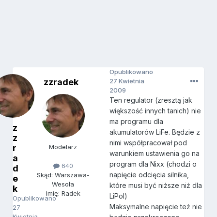
Opublikowano
zzradek
27 Kwietnia
2009
Ten regulator (zresztą jak
większość innych tanich) nie
ma programu dla
z
akumulatorów LiFe. Będzie z
z
nimi współpracował pod
r
Modelarz
warunkiem ustawienia go na
a
program dla Nixx (chodzi o
640
d
napięcie odcięcia silnika,
Skąd: Warszawa-
e
Wesoła
które musi być niższe niż dla
k
Imię: Radek
LiPol)
Opublikowano
Maksymalne napięcie też nie
27
Kwietnia