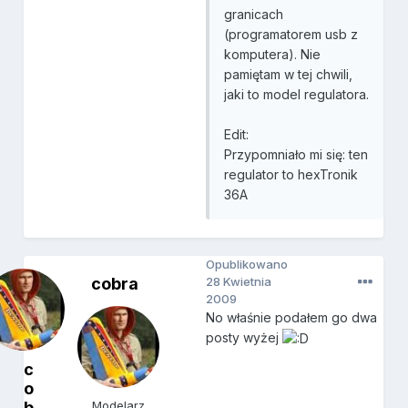
granicach
(programatorem usb z
komputera). Nie
pamiętam w tej chwili,
jaki to model regulatora.
Edit:
Przypomniało mi się: ten
regulator to hexTronik
36A
Opublikowano
cobra
28 Kwietnia
2009
No właśnie podałem go dwa
posty wyżej
c
o
b
Modelarz