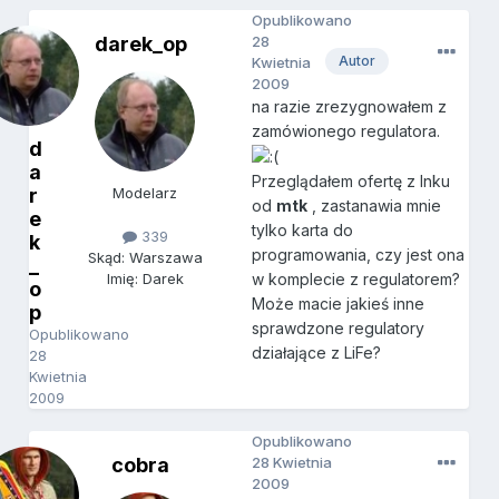
Opublikowano
darek_op
28
Autor
Kwietnia
2009
na razie zrezygnowałem z
zamówionego regulatora.
d
a
Przeglądałem ofertę z lnku
r
Modelarz
od
mtk
, zastanawia mnie
e
tylko karta do
339
k
programowania, czy jest ona
Skąd: Warszawa
_
w komplecie z regulatorem?
Imię: Darek
o
Może macie jakieś inne
p
sprawdzone regulatory
Opublikowano
działające z LiFe?
28
Kwietnia
2009
Opublikowano
cobra
28 Kwietnia
2009