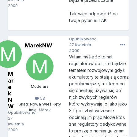
będzie przekroczone.
2009
Tak więc odpowiedź na
twoje pytanie: TAK
Opublikowano
MarekNW
27 Kwietnia
2009
Witam myślę że temat
regulatorów do LI-fe będzie
tematem rozwojowym gdyż
M
akumulatory te stają się coraz
ar
popularniejsze, a z tego co
e
Modelarz
się orientuję używa się do
k
nich zwykłych reglerów
58
N
które wykrywają je jako jako
Skąd: Nowa Wieś.Kęty
W
Imię: Marek
3 li po i zbyt wcześnie
Opublikowano
odcinają im prąd.Może ktoś
27
Kwietnia
zna regulatory dedykowane
2009
to proszę o namiar ,ja znam