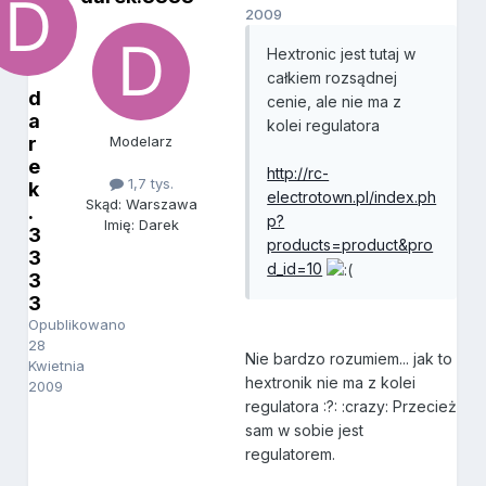
2009
Hextronic jest tutaj w
całkiem rozsądnej
d
cenie, ale nie ma z
a
kolei regulatora
r
Modelarz
e
http://rc-
1,7 tys.
k
electrotown.pl/index.ph
Skąd: Warszawa
.
p?
Imię: Darek
3
products=product&pro
3
d_id=10
3
3
Opublikowano
28
Nie bardzo rozumiem... jak to
Kwietnia
hextronik nie ma z kolei
2009
regulatora :?: :crazy: Przecież
sam w sobie jest
regulatorem.