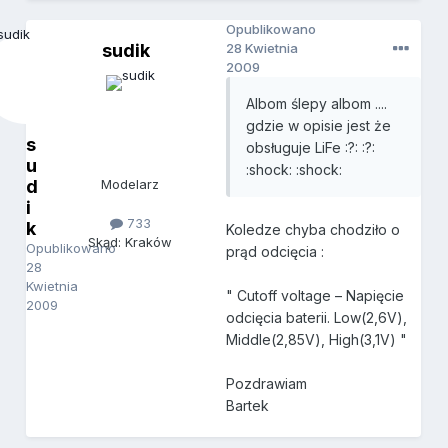
Opublikowano
sudik
28 Kwietnia
2009
Albom ślepy albom ....
gdzie w opisie jest że
s
obsługuje LiFe :?: :?:
u
:shock: :shock:
d
Modelarz
i
733
k
Koledze chyba chodziło o
Skąd: Kraków
Opublikowano
prąd odcięcia :
28
Kwietnia
" Cutoff voltage – Napięcie
2009
odcięcia baterii. Low(2,6V),
Middle(2,85V), High(3,1V) "
Pozdrawiam
Bartek