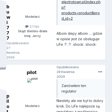
electrotown.pl/index.ph
b
p?
u
products=product&pro
w
Modelarz
d_id=2
i
2,1 tys.
7
Skąd: Bielsko-Biała
7
Albom ślepy albom .... gdzie
Imię: Jerzy
7
w opisie jest że obsługuje
Opublikowano
LiFe :?: :?: :shock: :shock:
27
Kwietnia
2009
Opublikowano
pilot
28 Kwietnia
2009
Zamówiłem ten
regulator
p
il
Niestety ale nie był to dobry
o
Modelarz
krok. Do LiFe najlepsze są
t
regulatory z możliwością