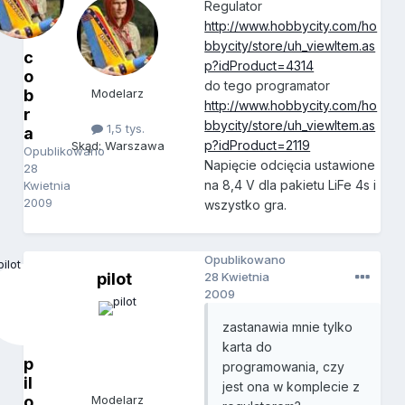
Regulator
http://www.hobbycity.com/ho
bbycity/store/uh_viewItem.as
c
p?idProduct=4314
o
do tego programator
b
Modelarz
http://www.hobbycity.com/ho
r
bbycity/store/uh_viewItem.as
1,5 tys.
a
p?idProduct=2119
Skąd: Warszawa
Opublikowano
Napięcie odcięcia ustawione
28
na 8,4 V dla pakietu LiFe 4s i
Kwietnia
2009
wszystko gra.
Opublikowano
pilot
28 Kwietnia
2009
zastanawia mnie tylko
karta do
p
programowania, czy
il
jest ona w komplecie z
o
Modelarz