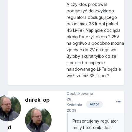
A czy ktoś próbował
podłączyć do zwykłego
regulatora obsługującego
pakiet max 3S li-pol pakiet
4S Li-Fe? Napięcie odcięcia
około 9V czyli około 2,25V
na ogniwo a podobno można
zjechać do 2V na ogniwo.
Byłoby akurat tylko co ze
startem bo napięcie
naładowanego Li-Fe będzie
wyższe niż 3S Li-pol.?
Opublikowano
darek_op
28
Autor
Kwietnia
2009
Prezentujemy regulator
d
firmy hextronik. Jest