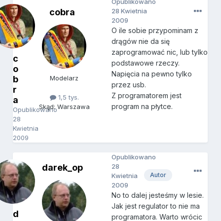
Opublikowano
cobra
28 Kwietnia
2009
O ile sobie przypominam z
drągów nie da się
zaprogramować nic, lub tylko
c
podstawowe rzeczy.
o
Napięcia na pewno tylko
b
Modelarz
przez usb.
r
Z programatorem jest
1,5 tys.
a
program na płytce.
Skąd: Warszawa
Opublikowano
28
Kwietnia
2009
Opublikowano
darek_op
28
Autor
Kwietnia
2009
No to dalej jesteśmy w lesie.
Jak jest regulator to nie ma
d
programatora. Warto wrócic