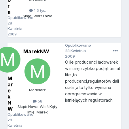
r
1,5 tys.
a
Skąd: Warszawa
Opublikowano
28
Kwietnia
2009
Opublikowano
MarekNW
28 Kwietnia
2009
O ile producenci ładowarek
w miarę szybko podjęli temat
life ,to
M
producenci,regulatorów dali
ar
ciała ,a to tylko wymiana
e
Modelarz
oprogramowania w
k
istniejących regulatorach
58
N
Skąd: Nowa Wieś.Kęty
W
Imię: Marek
Opublikowano
28
Kwietnia