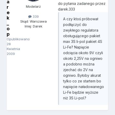
a
do pytania zadanego przez
r
Modelarz
darek.333
e
339
k
A czy ktoś próbował
Skąd: Warszawa
_
podłączyć do
Imię: Darek
o
zwykłego regulatora
p
obsługującego pakiet
Opublikowano
max 3S li-pol pakiet 4S
28
Li-Fe? Napięcie
Kwietnia
odcięcia około 9V czyli
2009
około 2,25V na ogniwo
a podobno można
zjechać do 2V na
ogniwo. Byłoby akurat
tylko co ze startem bo
napięcie naładowanego
Li-Fe będzie wyższe
niż 3S Li-pol.?