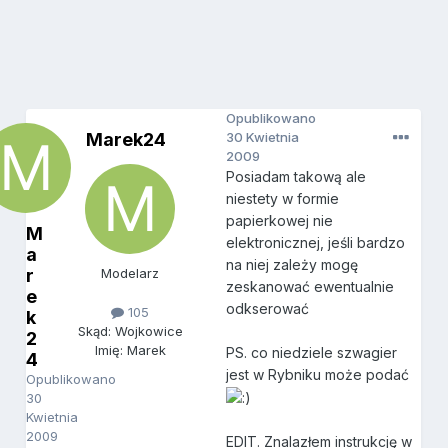
Opublikowano
Marek24
30 Kwietnia
2009
Posiadam takową ale
niestety w formie
papierkowej nie
M
elektronicznej, jeśli bardzo
a
na niej zależy mogę
r
Modelarz
zeskanować ewentualnie
e
odkserować
105
k
Skąd: Wojkowice
2
Imię: Marek
PS. co niedziele szwagier
4
jest w Rybniku może podać
Opublikowano
30
Kwietnia
2009
EDIT. Znalazłem instrukcję w