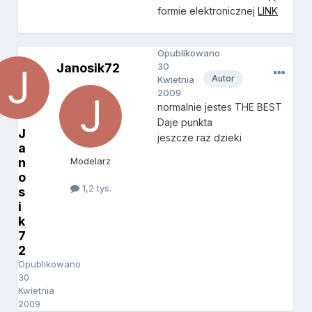
formie elektronicznej
LINK
Opublikowano
Janosik72
30
Autor
Kwietnia
2009
normalnie jestes THE BEST
Daje punkta
J
jeszcze raz dzieki
a
n
Modelarz
o
1,2 tys.
s
i
k
7
2
Opublikowano
30
Kwietnia
2009