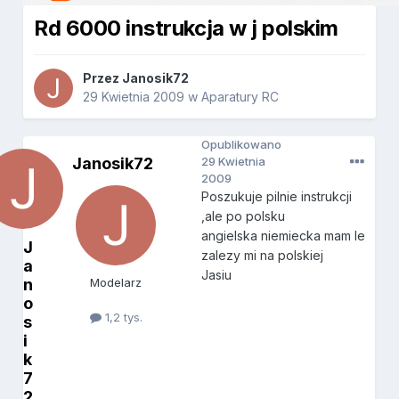
Rd 6000 instrukcja w j polskim
Przez
Janosik72
29 Kwietnia 2009
w
Aparatury RC
Opublikowano
Janosik72
29 Kwietnia
2009
Poszukuje pilnie instrukcji
,ale po polsku
angielska niemiecka mam le
J
zalezy mi na polskiej
a
Jasiu
n
Modelarz
o
1,2 tys.
s
i
k
7
2