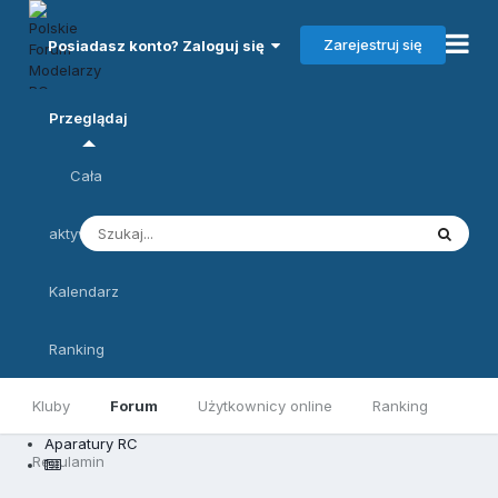
Zarejestruj się
Posiadasz konto? Zaloguj się
Przeglądaj
Cała
aktywność
Kalendarz
Ranking
Kluby
Forum
Użytkownicy online
Ranking
Aparatury RC
Regulamin