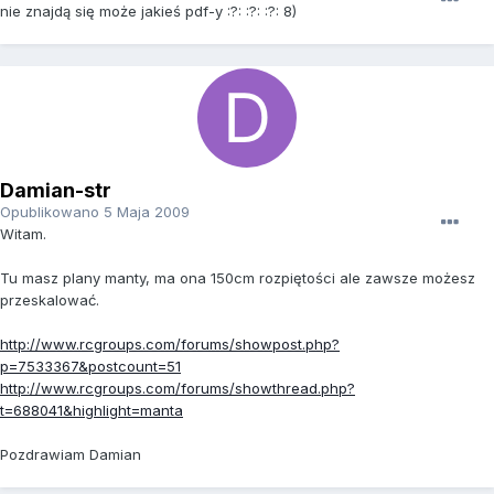
nie znajdą się może jakieś pdf-y :?: :?: :?: 8)
Damian-str
Opublikowano
5 Maja 2009
Witam.
Tu masz plany manty, ma ona 150cm rozpiętości ale zawsze możesz
przeskalować.
http://www.rcgroups.com/forums/showpost.php?
p=7533367&postcount=51
http://www.rcgroups.com/forums/showthread.php?
t=688041&highlight=manta
Pozdrawiam Damian