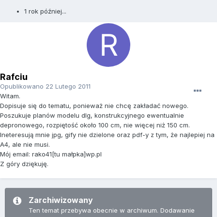
1 rok później...
Rafciu
Opublikowano
22 Lutego 2011
Witam.
Dopisuje się do tematu, ponieważ nie chcę zakładać nowego.
Poszukuje planów modelu dlg, konstrukcyjnego ewentualnie
depronowego, rozpiętość około 100 cm, nie więcej niż 150 cm.
Ineteresują mnie jpg, gify nie dzielone oraz pdf-y z tym, że najlepiej na
A4, ale nie musi.
Mój email: rako41[tu małpka]wp.pl
Z góry dziękuję.
Zarchiwizowany
Ten temat przebywa obecnie w archiwum. Dodawanie