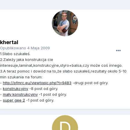
khertal
Opublikowano
4 Maja 2009
1.Słabo szukałeś.
2.Zależy jaka konstrukcja cie
interesuje,laminat,konstrukcyjne,styro+balsa,czy może coś innego.
3.A teraz pomoc i dowód na to,że słabo szukałeś,rezultaty około 5-10
min szukania na forum:
-
http://pfmrc.eu/viewtopic.php?t=9483
-drugi post od góry.
-
konstrukcyjny
-8 post od góry.
-
mały konstrukcyjny
-1 post od góry.
-
super gee 2
-1 post od góry.