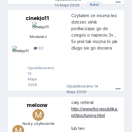
Autor
14 Maja 2009
Czytalem ze mozna tez
cinekjo11
c
dotrzec silnik
i
podlaczajac go do
n
e
czegos o napieciu 3v ,
Modelarz
k
5v jesli tak mozna to jak
j
dlugo sie go dociera
93
o
1
1
Opublikowano
14
Maja
2009
Opublikowano
14
Maja 2009
cały referat
meloow
m
http://www.ttq.republika.
e
pl/tips/tuning.html
l
o
Nowy użytkownik
o
lub ten