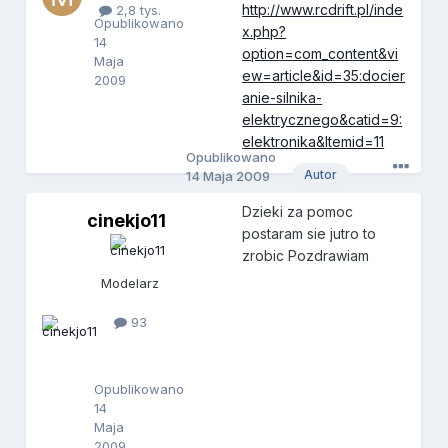
w
http://www.rcdrift.pl/inde
2,8 tys.
Opublikowano
x.php?
14
option=com_content&vi
Maja
ew=article&id=35:docier
2009
anie-silnika-
elektrycznego&catid=9:
elektronika&Itemid=11
Opublikowano
Autor
14 Maja 2009
Dzieki za pomoc
cinekjo11
c
postaram sie jutro to
i
zrobic Pozdrawiam
n
e
Modelarz
k
j
93
o
1
1
Opublikowano
14
Maja
2009