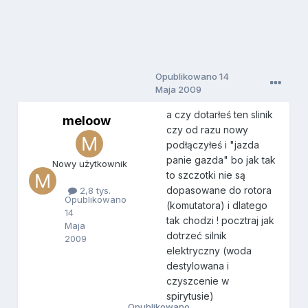
Opublikowano
14
Maja 2009
a czy dotarłeś ten slinik
meloow
m
czy od razu nowy
e
podłączyłeś i "jazda
l
o
panie gazda" bo jak tak
Nowy użytkownik
o
to szczotki nie są
w
dopasowane do rotora
2,8 tys.
Opublikowano
(komutatora) i dlatego
14
tak chodzi ! pocztraj jak
Maja
dotrzeć silnik
2009
elektryczny (woda
destylowana i
czyszcenie w
spirytusie)
Opublikowano