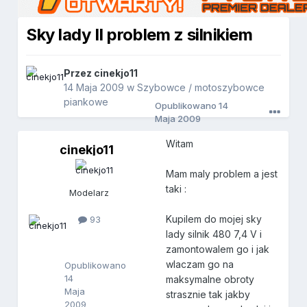
Sky lady II problem z silnikiem
Przez
cinekjo11
14 Maja 2009
w
Szybowce / motoszybowce
piankowe
Opublikowano
14
Maja 2009
Witam
cinekjo11
c
i
Mam maly problem a jest
n
e
taki :
Modelarz
k
j
Kupilem do mojej sky
93
o
lady silnik 480 7,4 V i
1
1
zamontowalem go i jak
wlaczam go na
Opublikowano
14
maksymalne obroty
Maja
strasznie tak jakby
2009