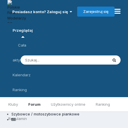
Zarejestruj się
Posiadasz konto? Zaloguj się
Przeglądaj
Cała
aktywność
Kalendarz
Ranking
Kluby
Forum
Użytkownicy online
Ranking
Szybowce / motoszybowce piankowe
Regulamin