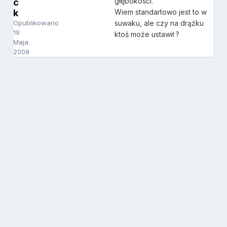
głębokości.
c
k
Wiem standartowo jest to w
Opublikowano
suwaku, ale czy na drążku
19
ktoś może ustawił ?
Maja
2009