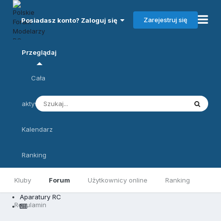
Zarejestruj się
Posiadasz konto? Zaloguj się
Przeglądaj
Cała
aktywność
Kalendarz
Ranking
Kluby
Forum
Użytkownicy online
Ranking
Aparatury RC
Regulamin