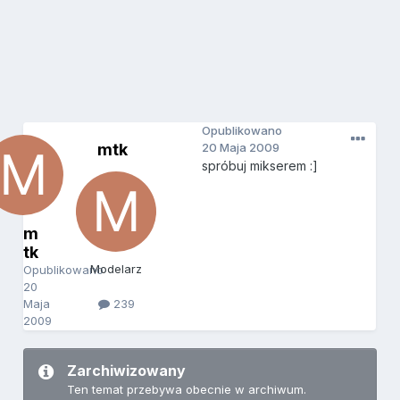
Opublikowano
mtk
20 Maja 2009
spróbuj mikserem :]
m
tk
Modelarz
Opublikowano
20
Maja
239
2009
Zarchiwizowany
Ten temat przebywa obecnie w archiwum.