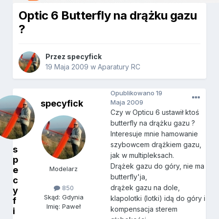
Optic 6 Butterfly na drążku gazu
?
Przez
specyfick
19 Maja 2009
w
Aparatury RC
Opublikowano
19
specyfick
Maja 2009
Czy w Opticu 6 ustawił ktoś
butterfly na drążku gazu ?
Interesuje mnie hamowanie
szybowcem drążkiem gazu,
s
jak w multipleksach.
p
Drążek gazu do góry, nie ma
e
Modelarz
butterfly'ja,
c
drążek gazu na dole,
850
y
Skąd: Gdynia
klapolotki (lotki) idą do góry i
f
Imię: Paweł
kompensacja sterem
i