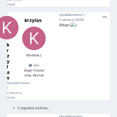
2009
Opublikowano
1
krzylas
Czerwca 2009
Witam
k
r
z
Modelarz
y
466
l
Skąd: Polska
a
Imię: Michał
s
Opublikowano
1
Czerwca
2009
2 tygodnie później...
Opublikowano