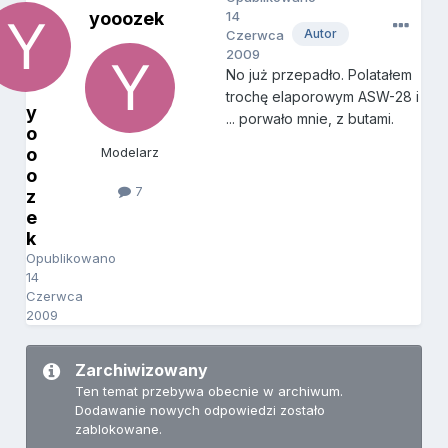
yooozek
14
Autor
Czerwca
2009
No już przepadło. Polatałem
trochę elaporowym ASW-28 i
y
... porwało mnie, z butami.
o
o
Modelarz
o
7
z
e
k
Opublikowano
14
Czerwca
2009
Zarchiwizowany
Ten temat przebywa obecnie w archiwum.
Dodawanie nowych odpowiedzi zostało
zablokowane.