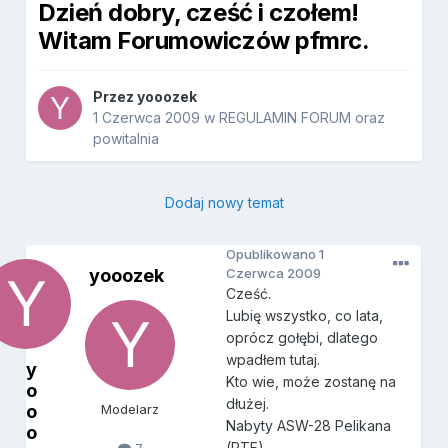
Dzień dobry, cześć i czołem!
Witam Forumowiczów pfmrc.
Przez
yooozek
1 Czerwca 2009
w
REGULAMIN FORUM oraz
powitalnia
Dodaj nowy temat
Opublikowano
1
yooozek
Czerwca 2009
Cześć.
Lubię wszystko, co lata,
oprócz gołębi, dlatego
wpadłem tutaj.
y
Kto wie, może zostanę na
o
dłużej.
o
Modelarz
Nabyty ASW-28 Pelikana
o
(RTF).