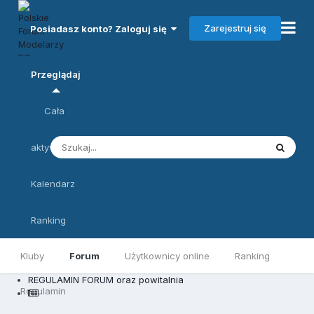
Zarejestruj się
Posiadasz konto? Zaloguj się
Przeglądaj
Cała
aktywność
Kalendarz
Ranking
Kluby
Forum
Użytkownicy online
Ranking
REGULAMIN FORUM oraz powitalnia
Regulamin