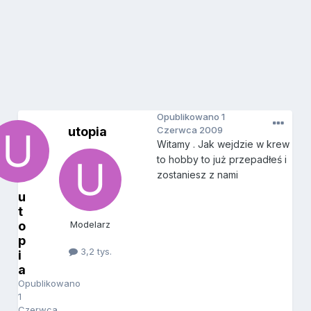
Opublikowano
1
utopia
Czerwca 2009
Witamy . Jak wejdzie w krew
to hobby to już przepadłeś i
zostaniesz z nami
u
t
o
Modelarz
p
3,2 tys.
i
a
Opublikowano
1
Czerwca