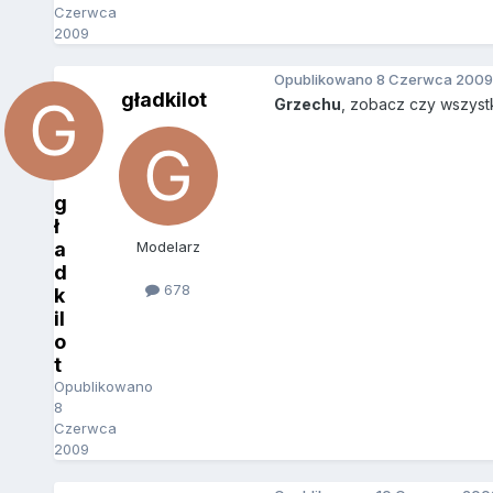
Czerwca
2009
Opublikowano
8 Czerwca 2009
gładkilot
Grzechu
, zobacz czy wszystk
g
ł
a
Modelarz
d
678
k
il
o
t
Opublikowano
8
Czerwca
2009