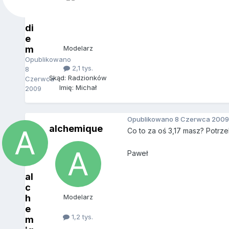
di
e
m
Modelarz
Opublikowano
2,1 tys.
8
Skąd: Radzionków
Czerwca
Imię: Michał
2009
Opublikowano
8 Czerwca 2009
alchemique
Co to za oś 3,17 masz? Potrze
Paweł
al
c
h
Modelarz
e
1,2 tys.
m