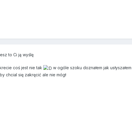
esz to Ci ją wyślę
krecie coś jest nie tak
w ogóle szoku doznałem jak usłyszałem że
y chcial się zakręcić ale nie mógł