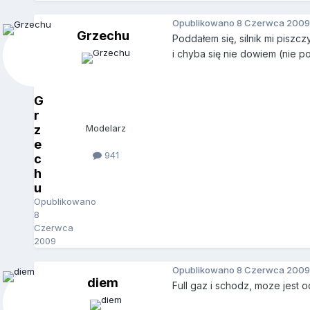
Opublikowano
8 Czerwca 2009
Grzechu
Poddałem się, silnik mi piszcz
i chyba się nie dowiem (nie p
G
r
z
Modelarz
e
941
c
h
u
Opublikowano
8
Czerwca
2009
Opublikowano
8 Czerwca 2009
diem
Full gaz i schodz, moze jest o