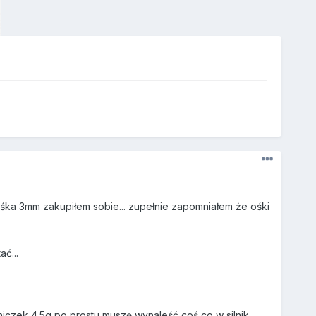
że ośka 3mm zakupiłem sobie... zupełnie zapomniałem że ośki
ć...
rniczek 4.5g po prostu muszę wynaleść coś co w silnik