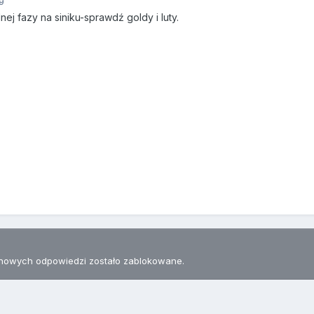
9
ej fazy na siniku-sprawdź goldy i luty.
nowych odpowiedzi zostało zablokowane.