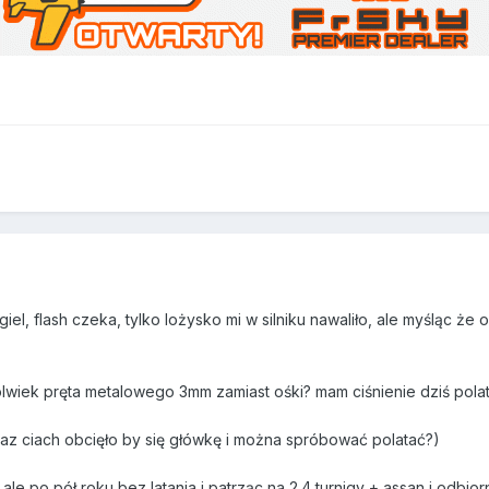
egiel, flash czeka, tylko lożysko mi w silniku nawaliło, ale myśląc 
wiek pręta metalowego 3mm zamiast ośki? mam ciśnienie dziś polata
 raz ciach obcięło by się główkę i można spróbować polatać?)
le po pół roku bez latania i patrząc na 2.4 turnigy + assan i odbio