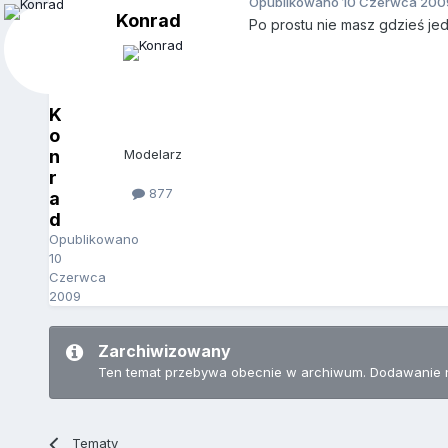
Opublikowano
10 Czerwca 200
Konrad
Po prostu nie masz gdzieś jedn
K
o
n
Modelarz
r
877
a
d
Opublikowano
10
Czerwca
2009
Zarchiwizowany
Ten temat przebywa obecnie w archiwum. Dodawanie 
Tematy