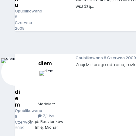
u
wsadzę...
Opublikowano
8
Czerwca
2009
Opublikowano
8 Czerwca 2009
diem
Znajdz starego cd-roma, rozk
di
e
m
Modelarz
Opublikowano
2,1 tys.
8
Skąd: Radzionków
Czerwca
Imię: Michał
2009