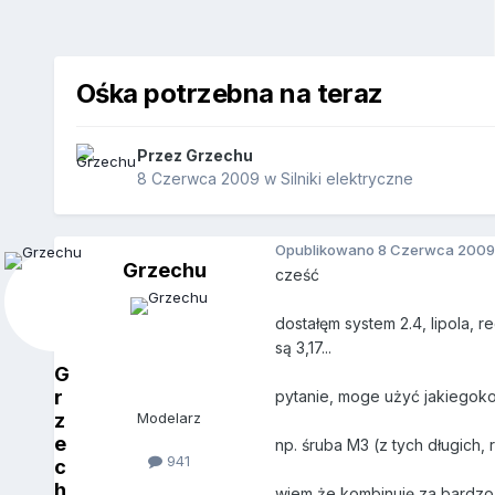
Ośka potrzebna na teraz
Przez
Grzechu
8 Czerwca 2009
w
Silniki elektryczne
Opublikowano
8 Czerwca 2009
Grzechu
cześć
dostałęm system 2.4, lipola, r
są 3,17...
G
r
pytanie, moge użyć jakiegokol
z
Modelarz
e
np. śruba M3 (z tych długich,
941
c
h
wiem że kombinuję za bardzo a