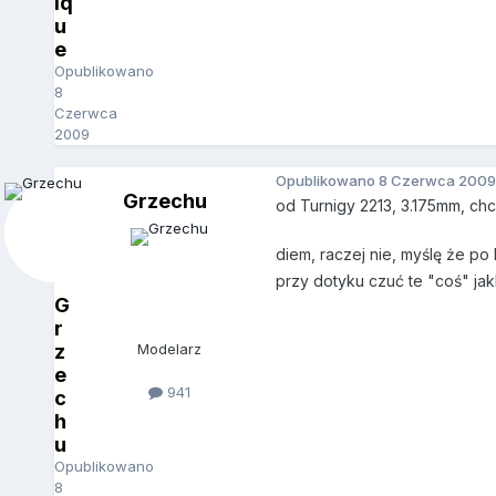
iq
u
e
Opublikowano
8
Czerwca
2009
Opublikowano
8 Czerwca 2009
Grzechu
od Turnigy 2213, 3.175mm, chc
diem, raczej nie, myślę że po 
przy dotyku czuć te "coś" jakb
G
r
z
Modelarz
e
941
c
h
u
Opublikowano
8