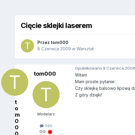
Cięcie sklejki laserem
Przez
tom000
8 Czerwca 2009
w
Warsztat
Opublikowano
8 Czerwca 2009
tom000
Witam
Mam proste pytanie:
Czy sklejkę balsowo lipową d
Z góry dzięki!
t
o
m
Modelarz
0
590
0
GG:
0