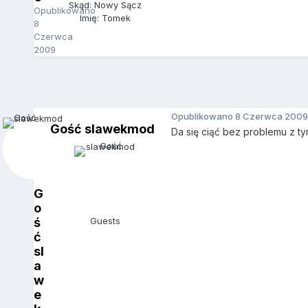
Skąd: Nowy Sącz
Opublikowano
Imię: Tomek
8
Czerwca
2009
Opublikowano
8 Czerwca 2009
Gość slawekmod
Da się ciąć bez problemu z t
G
o
ś
Guests
ć
sl
a
w
e