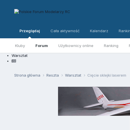
Przeglądaj
Cała aktywność
Kalendarz
Ranki
Kluby
Forum
Użytkownicy online
Ranking
Warsztat
Strona główna
Reszta
Warsztat
Cięcie sklejki laserem