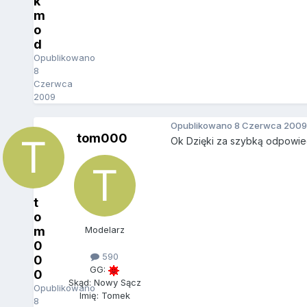
k
m
o
d
Opublikowano
8
Czerwca
2009
Opublikowano
8 Czerwca 2009
tom000
Ok Dzięki za szybką odpowie
t
o
m
Modelarz
0
590
0
GG:
0
Skąd: Nowy Sącz
Opublikowano
Imię: Tomek
8