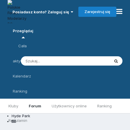
Zarejestruj się
Posiadasz konto? Zaloguj się
Przeglądaj
Cała
aktywność
Kalendarz
Ranking
Kluby
Forum
Użytkownicy online
Ranking
Hyde Park
Regulamin