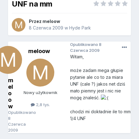
UNF na mm
Przez
meloow
8 Czerwca 2009
w
Hyde Park
Opublikowano
8
meloow
Czerwca 2009
Witam,
może zadam mega głupie
pytanie ale co to za miara
m
UNF (cale ?) jakos net dziś
el
mało piemny jest i nic nie
o
Nowy użytkownik
mogę znaleść.
o
2,8 tys.
w
chodzi mi dokładnie ile to mm
Opublikowano
8
1/4 UNF
Czerwca
2009