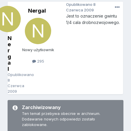
Opublikowano
8
Nergal
Czerwca 2009
Jest to oznaczenie gwintu
1/4 cala drobnozwojowego.
N
e
r
Nowy użytkownik
g
295
a
l
Opublikowano
8
Czerwca
2009
Zarchiwizowany
Ten temat przebywa obecnie w archiwum.
Dodawanie nowych odpowiedzi zostało
zablokowane.