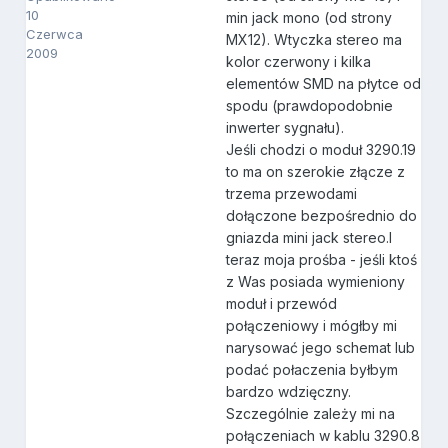
10
min jack mono (od strony
Czerwca
MX12). Wtyczka stereo ma
2009
kolor czerwony i kilka
elementów SMD na płytce od
spodu (prawdopodobnie
inwerter sygnału).
Jeśli chodzi o moduł 3290.19
to ma on szerokie złącze z
trzema przewodami
dołączone bezpośrednio do
gniazda mini jack stereo.I
teraz moja prośba - jeśli ktoś
z Was posiada wymieniony
moduł i przewód
połączeniowy i mógłby mi
narysować jego schemat lub
podać połaczenia byłbym
bardzo wdzięczny.
Szczególnie zależy mi na
połączeniach w kablu 3290.8