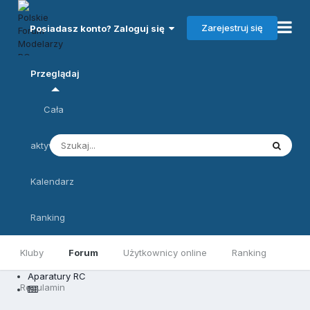
Zarejestruj się
Posiadasz konto? Zaloguj się
Przeglądaj
Cała
aktywność
Kalendarz
Ranking
Kluby
Forum
Użytkownicy online
Ranking
Aparatury RC
Regulamin