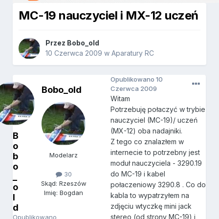
MC-19 nauczyciel i MX-12 uczeń
Przez
Bobo_old
10 Czerwca 2009
w
Aparatury RC
Opublikowano
10
Bobo_old
Czerwca 2009
Witam
Potrzebuję połaczyć w trybie
nauczyciel (MC-19)/ uczeń
(MX-12) oba nadajniki.
B
Z tego co znalazłem w
o
internecie to potrzebny jest
b
Modelarz
moduł nauczyciela - 3290.19
o
do MC-19 i kabel
30
_
Skąd: Rzeszów
połaczeniowy 3290.8 . Co do
o
Imię: Bogdan
kabla to wypatrzyłem na
l
zdjęciu wtyczkę mini jack
d
stereo (od strony MC-19) i
Opublikowano