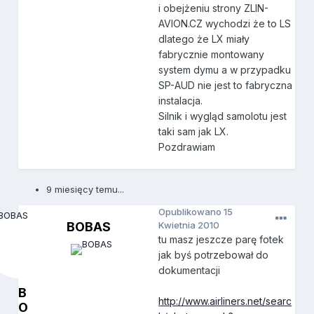
i obejżeniu strony ZLIN-
AVION.CZ wychodzi że to LS
dlatego że LX miały
fabrycznie montowany
system dymu a w przypadku
SP-AUD nie jest to fabryczna
instalacja.
Silnik i wygląd samolotu jest
taki sam jak LX.
Pozdrawiam
9 miesięcy temu...
Opublikowano
15
BOBAS
Kwietnia 2010
tu masz jeszcze parę fotek
jak byś potrzebował do
dokumentacji
B
http://www.airliners.net/searc
O