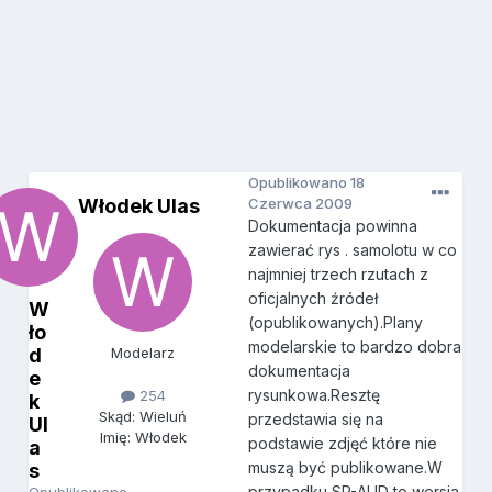
Opublikowano
18
Włodek Ulas
Czerwca 2009
Dokumentacja powinna
zawierać rys . samolotu w co
najmniej trzech rzutach z
oficjalnych źródeł
W
(opublikowanych).Plany
ło
modelarskie to bardzo dobra
d
Modelarz
dokumentacja
e
rysunkowa.Resztę
254
k
Skąd: Wieluń
przedstawia się na
Ul
Imię: Włodek
podstawie zdjęć które nie
a
muszą być publikowane.W
s
przypadku SP-AUD to wersja