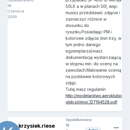
Opublikowano
18
50LX a w planach 50l, więc
Czerwca
musisz przedstawić zdjęcie i
2009
zaznaczyć różnice w
stosunku do
rysunku.Posiadając PM i
kolorowe zdjęcia (min trzy, w
tym jedno danego
egzemplarza)masz
dokumentację wystarczającą
w stopniu min. do oceny na
zawodach.Malowanie ocenią
na podstawie kolorowych
zdjęć.
Tutaj masz regulamin
http://modelarstwo.aeroklubp
olski.pl/img/_127194528.pdf
Opublikowano
krzysiek.riese
18