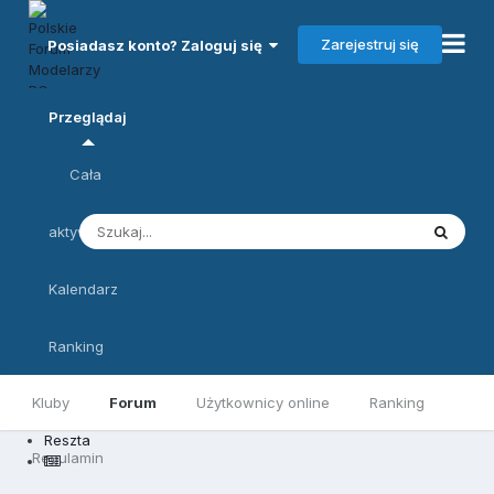
Zarejestruj się
Posiadasz konto? Zaloguj się
Przeglądaj
Cała
aktywność
Kalendarz
Ranking
Kluby
Forum
Użytkownicy online
Ranking
Reszta
Regulamin