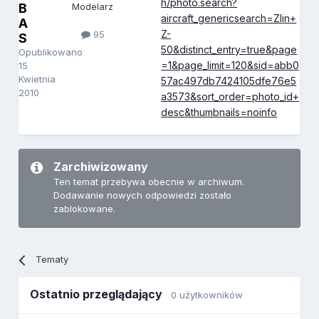
h/photo.search?
B
Modelarz
aircraft_genericsearch=Zlin+
A
Z-
95
S
50&distinct_entry=true&page
Opublikowano
=1&page_limit=120&sid=abb0
15
Kwietnia
57ac497db7424105dfe76e5
2010
a3573&sort_order=photo_id+
desc&thumbnails=noinfo
Zarchiwizowany
Ten temat przebywa obecnie w archiwum.
Dodawanie nowych odpowiedzi zostało
zablokowane.
Tematy
Ostatnio przeglądający
0 użytkowników