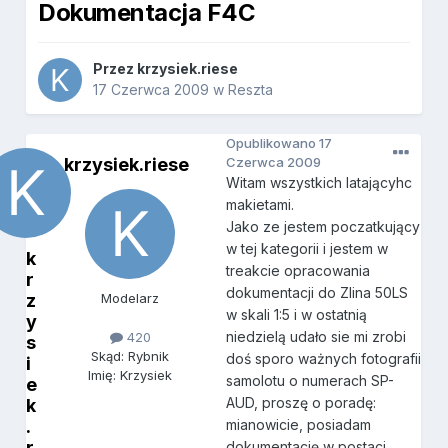
Dokumentacja F4C
Przez
krzysiek.riese
17 Czerwca 2009
w
Reszta
Opublikowano
17
krzysiek.riese
Czerwca 2009
Witam wszystkich latającyhc
makietami.
Jako ze jestem poczatkujący
w tej kategorii i jestem w
k
treakcie opracowania
r
dokumentacji do Zlina 50LS
z
Modelarz
w skali 1:5 i w ostatnią
y
niedzielą udało sie mi zrobi
420
s
Skąd: Rybnik
doś sporo ważnych fotografii
i
Imię: Krzysiek
samolotu o numerach SP-
e
AUD, proszę o poradę:
k
.
mianowicie, posiadam
r
dokumentację w postaci