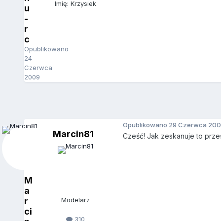
Imię: Krzysiek
u
-
r
c
Opublikowano
24
Czerwca
2009
Opublikowano
29 Czerwca 200
Marcin81
Cześć! Jak zeskanuje to prześl
M
a
r
Modelarz
ci
310