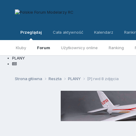
Przeglądaj
Cała aktywność
Kalendarz
Ranki
Kluby
Forum
Użytkownicy online
Ranking
PLANY
Strona główna
Reszta
PLANY
[P] rwd 8 zdjęcia