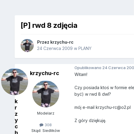
[P] rwd 8 zdjęcia
Przez
krzychu-rc
24 Czerwca 2009
w
PLANY
Opublikowano
24 Czerwca 20
krzychu-rc
Witam!
Czy posiada ktoś w formie ele
być) w rwd 8 dwl?
k
r
mój e-mail krzychu-rc@o2.pl
z
Modelarz
y
Z góry dziękuję.
308
c
Skąd: Siedlików
h