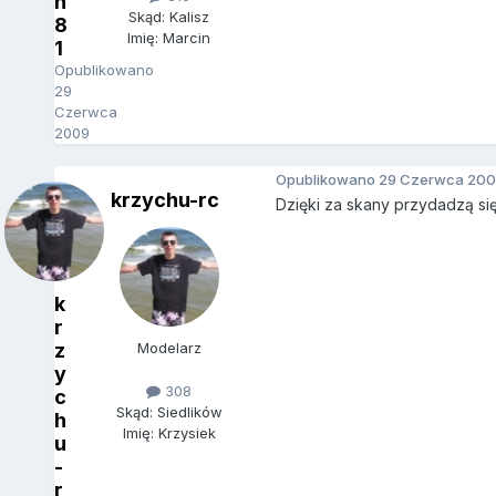
n
Skąd: Kalisz
8
Imię: Marcin
1
Opublikowano
29
Czerwca
2009
Opublikowano
29 Czerwca 200
krzychu-rc
Dzięki za skany przydadzą się
k
r
z
Modelarz
y
308
c
Skąd: Siedlików
h
Imię: Krzysiek
u
-
r