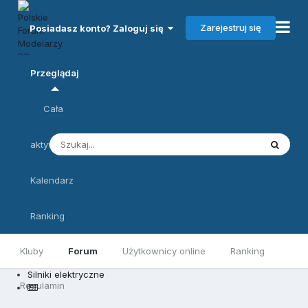
Zarejestruj się
Posiadasz konto? Zaloguj się
Przeglądaj
Cała
aktywność
Kalendarz
Ranking
Kluby
Forum
Użytkownicy online
Ranking
Silniki elektryczne
Regulamin