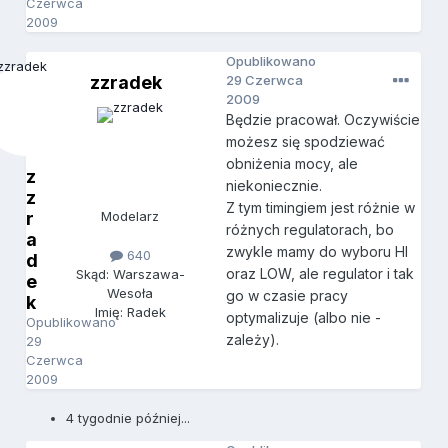
Czerwca
2009
Opublikowano
zzradek
29 Czerwca
2009
Będzie pracował. Oczywiście
możesz się spodziewać
obniżenia mocy, ale
z
niekoniecznie.
z
Z tym timingiem jest różnie w
r
Modelarz
różnych regulatorach, bo
a
zwykle mamy do wyboru HI
640
d
oraz LOW, ale regulator i tak
Skąd: Warszawa-
e
Wesoła
go w czasie pracy
k
Imię: Radek
optymalizuje (albo nie -
Opublikowano
zależy).
29
Czerwca
2009
4 tygodnie później...