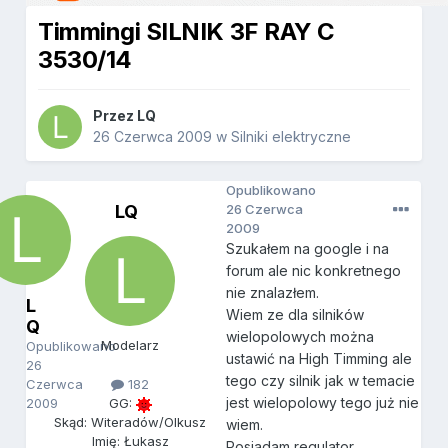
Timmingi SILNIK 3F RAY C
3530/14
Przez
LQ
26 Czerwca 2009
w
Silniki elektryczne
Opublikowano
LQ
26 Czerwca
2009
Szukałem na google i na
forum ale nic konkretnego
nie znalazłem.
L
Wiem ze dla silników
Q
wielopolowych można
Modelarz
Opublikowano
ustawić na High Timming ale
26
tego czy silnik jak w temacie
Czerwca
182
jest wielopolowy tego już nie
2009
GG:
Skąd: Witeradów/Olkusz
wiem.
Imię: Łukasz
Posiadam regulator