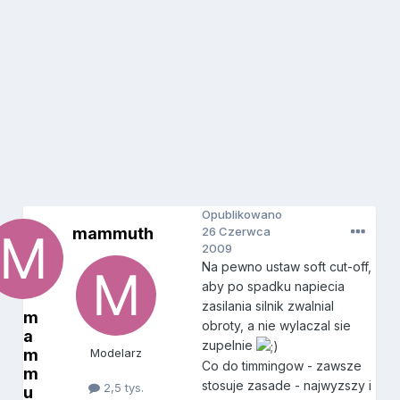
Opublikowano
mammuth
26 Czerwca
2009
Na pewno ustaw soft cut-off,
aby po spadku napiecia
zasilania silnik zwalnial
m
obroty, a nie wylaczal sie
a
zupelnie
m
Modelarz
Co do timmingow - zawsze
m
stosuje zasade - najwyzszy i
2,5 tys.
u