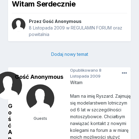
Witam Serdecznie
Przez Gość Anonymous
8 Listopada 2009
w
REGULAMIN FORUM oraz
powitalnia
Dodaj nowy temat
Opublikowano
8
Gość Anonymous
Listopada 2009
Witam
Mam na imię Ryszard. Zajmuję
się modelarstwem lotniczym
G
od 6 lat w szczególności
o
motoszybowce. Chciałbym
ś
Guests
nawiązać kontakt z nowymi
ć
kolegami na forum a w miarę
A
moich możliwości służyć
n