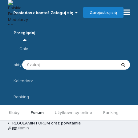
Zarejestruj się
Posiadasz konto? Zaloguj się
Przeglądaj
Cała
aktywność
Kalendarz
Ranking
Kluby
Forum
Użytkownicy online
Ranking
REGULAMIN FORUM oraz powitalnia
Regulamin