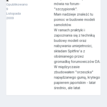
mówia na forum-
Opublikowano
9
"szczypiorek".
Listopada
Mam nadzieje znaleźć tu
2009
pomoc w budowie modeli
samolotów.
W ramach praktyki i
zapoznania się z techniką
budowy modeli oraz
nabywania umiejetności,
składam Spitfire'a z
obśmianego przez
gromadkę forumowiczów DA.
W międzyczasie
zbudowałem "orzeszka"
napędzanego gumą, krytego
papierem japońskim - latał
średnio, ale latał.