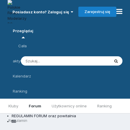
Zarejestruj się
Posiadasz konto? Zaloguj się
Przeglądaj
Cała
aktywność
Kalendarz
Ranking
Kluby
Forum
Użytkownicy online
Ranking
REGULAMIN FORUM oraz powitalnia
Regulamin