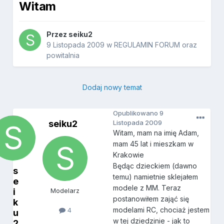
Witam
Przez
seiku2
9 Listopada 2009
w
REGULAMIN FORUM oraz
powitalnia
Dodaj nowy temat
Opublikowano
9
seiku2
Listopada 2009
Witam, mam na imię Adam,
mam 45 lat i mieszkam w
Krakowie
Będąc dzieckiem (dawno
s
temu) namietnie sklejałem
e
modele z MM. Teraz
i
Modelarz
postanowiłem zająć się
k
modelami RC, chociaż jestem
4
u
w tej dziedzinie - jak to
2