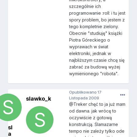
szczególnie ich
programowanie :roll: i tu jest
spory problem, bo jestem z
tego kompletnie zielony.
Obecnie "studiuję" książki
Piotra Góreckiego o
wyprawach w świat
elektroniki, jednak w
najbliższym czasie chcę się
zabrać za budową wyżej
wymienionego "robota".
Opublikowano
17
slawko_k
Listopada 2009
@Treker chęć to ja już mam
od dawna. jak wrócę to
oczywiście z gotową
konstrukcją. Ślamazarne
sl
tempo nie zależy tylko ode
a