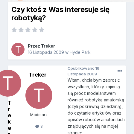
Czy ktoś z Was interesuje się
robotyką?
Przez
Treker
16 Listopada 2009
w
Hyde Park
Opublikowano
16
Treker
Listopada 2009
Witam, chciałbym zaprosić
wszystkich, którzy zajmują
się prócz modelarstwem
również robotyką amatorską
T
(czyli pokrewną dziedziną),
r
do czytanie artykułów oraz
e
Modelarz
opisów robotów amatorskich
k
znajdujących się na mojej
8
e
stronie: