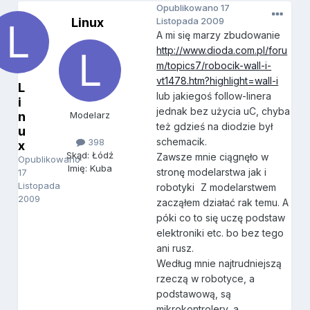
Opublikowano
17
Linux
Listopada 2009
A mi się marzy zbudowanie
http://www.dioda.com.pl/foru
m/topics7/robocik-wall-i-
vt1478.htm?highlight=wall-i
L
lub jakiegoś follow-linera
i
jednak bez użycia uC, chyba
n
Modelarz
też gdzieś na diodzie był
u
schemacik.
398
x
Skąd: Łódź
Zawsze mnie ciągnęło w
Opublikowano
Imię: Kuba
stronę modelarstwa jak i
17
Listopada
robotyki
Z modelarstwem
2009
zacząłem działać rak temu. A
póki co to się uczę podstaw
elektroniki etc. bo bez tego
ani rusz.
Według mnie najtrudniejszą
rzeczą w robotyce, a
podstawową, są
mikrokontrolery, a