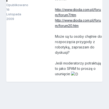
r
Opublikowano
16
http://www.dioda.com.pl/foru
Listopada
m/forum7.htm
2009
http://www.dioda.com.pl/foru
m/forum20.htm
Może są tu osoby chętnie do
rozpoczęcia przygody z
robotyką, zapraszam do
dyskusji?
Jeśli moderatorzy potraktują
to jako SPAM to proszę o
usunięcie