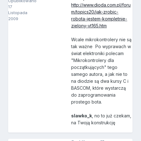
Opublikowano
http://www.dioda.com.pl/foru
17
m/topics20/jak-zrobic-
Listopada
2009
robota-jestem-kompletnie-
zielony-vt165.htm
Wcale mikrokontrolery nie są
tak ważne
Po wyprawach w
świat elektroniki polecam
"Mikrokontrolery dla
początkujących" tego
samego autora, a jak nie to
na diodzie są dwa kursy C i
BASCOM, które wystarczą
do zaprogramowania
prostego bota.
slawko_k
, no to już czekam,
na Twoją konstrukcję