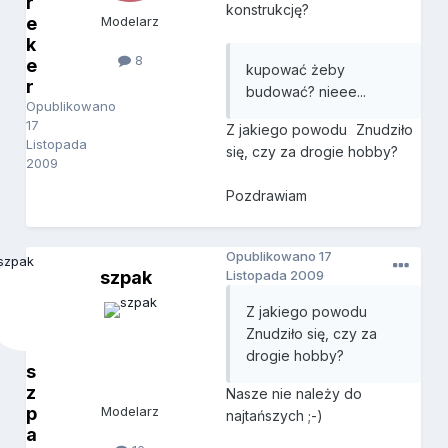
r
konstrukcję?
e
Modelarz
k
8
e
kupować żeby
r
budować? nieee...
Opublikowano
17
Z jakiego powodu
Znudziło
Listopada
się, czy za drogie hobby?
2009
Pozdrawiam
Opublikowano
17
szpak
Listopada 2009
Z jakiego powodu
Znudziło się, czy za
drogie hobby?
s
z
Nasze nie należy do
p
Modelarz
najtańszych ;-)
a