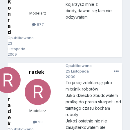
K
kojarzysz mnie z
o
diody,dawno się tam nie
n
Modelarz
odzywałem
r
877
a
d
Opublikowano
23
Listopada
2009
Opublikowano
radek
25 Listopada
2009
To ja się zdeklaruję jako
miłośnik robotów.
Jako dziecko zbudowałem
r
pralkę do prania skarpet i od
a
tamtego czasu kocham
d
Modelarz
roboty
e
Jakoś ostatnio nic nie
23
k
zmajsterkowałem ale
Opublikowano