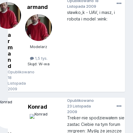
Opublikowano
18
armand
Listopada 2009
sławko_k - UAV, i masz, i
robota i model :wink:
a
r
m
Modelarz
a
1,5 tys.
n
Skąd: W-wa
d
Opublikowano
18
Listopada
2009
Opublikowano
Konrad
23 Listopada
2009
Treker-nie spodziewałem sie
zastac Ciebie na tym forum
:mrgreen: .Myślę że jeszcze