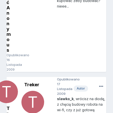
kupować żeby budować?
ć
nieee...
A
n
o
n
y
m
o
u
s
Opublikowano
16
Listopada
2009
Opublikowano
Treker
17
Autor
Listopada
2009
slawko_k
, wrócisz na diodę,
z chęcią budowy robota na
T
wi-fi, czy z już gotową