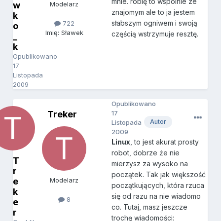
mnie. robię to wspólnie ze
w
Modelarz
znajomym ale to ja jestem
k
słabszym ogniwem i swoją
722
o
Imię: Sławek
częścią wstrzymuje resztę.
_
k
Opublikowano
17
Listopada
2009
Opublikowano
Treker
17
Autor
Listopada
2009
Linux
, to jest akurat prosty
robot, dobrze że nie
T
mierzysz za wysoko na
r
początek. Tak jak większość
e
Modelarz
początkujących, która rzuca
k
się od razu na nie wiadomo
8
e
co. Tutaj, masz jeszcze
r
trochę wiadomości: