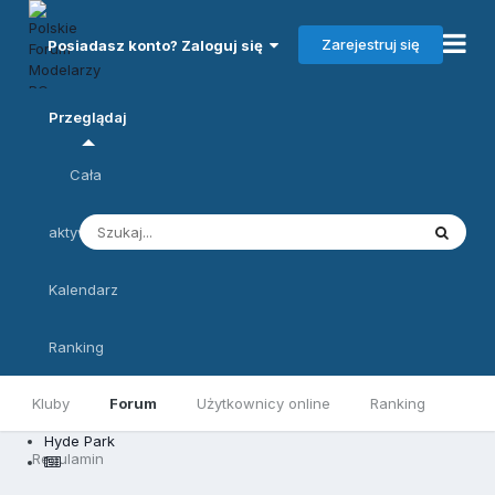
Zarejestruj się
Posiadasz konto? Zaloguj się
Przeglądaj
Cała
aktywność
Kalendarz
Ranking
Kluby
Forum
Użytkownicy online
Ranking
Hyde Park
Regulamin