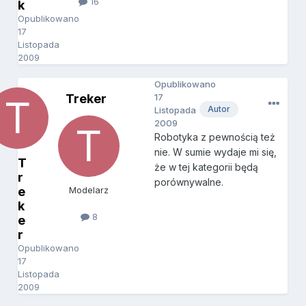
16
k
Opublikowano
17
Listopada
2009
Opublikowano
Treker
17
Autor
Listopada
2009
Robotyka z pewnością też
nie. W sumie wydaje mi się,
T
że w tej kategorii będą
r
porównywalne.
e
Modelarz
k
8
e
r
Opublikowano
17
Listopada
2009