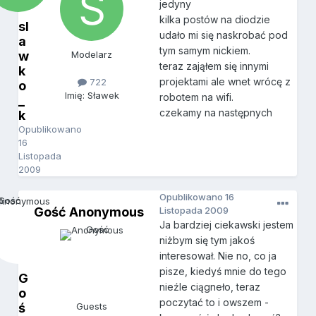
jedyny
kilka postów na diodzie
sl
udało mi się naskrobać pod
a
tym samym nickiem.
w
Modelarz
teraz zająłem się innymi
k
projektami ale wnet wrócę z
722
o
Imię: Sławek
robotem na wifi.
_
czekamy na następnych
k
Opublikowano
16
Listopada
2009
Opublikowano
16
Gość Anonymous
Listopada 2009
Ja bardziej ciekawski jestem
niżbym się tym jakoś
interesował. Nie no, co ja
pisze, kiedyś mnie do tego
G
nieźle ciągneło, teraz
o
poczytać to i owszem -
ś
Guests