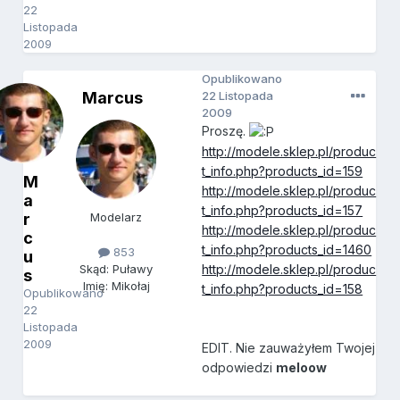
22
Listopada
2009
Opublikowano
Marcus
22 Listopada
2009
Proszę.
http://modele.sklep.pl/produc
t_info.php?products_id=159
M
http://modele.sklep.pl/produc
a
t_info.php?products_id=157
r
Modelarz
http://modele.sklep.pl/produc
c
t_info.php?products_id=1460
853
u
http://modele.sklep.pl/produc
Skąd: Puławy
s
Imię: Mikołaj
t_info.php?products_id=158
Opublikowano
22
Listopada
2009
EDIT. Nie zauważyłem Twojej
odpowiedzi
meloow