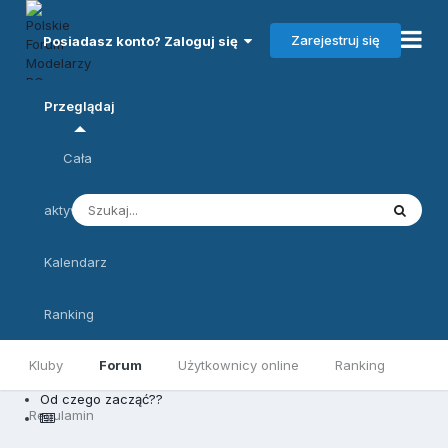
Zarejestruj się
Posiadasz konto? Zaloguj się
Przeglądaj
Cała
aktywność
Kalendarz
Ranking
Kluby
Forum
Użytkownicy online
Ranking
Od czego zacząć??
Regulamin