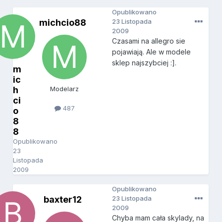
Opublikowano
michcio88
23 Listopada
2009
Czasami na allegro sie
pojawiają. Ale w modele
sklep najszybciej :].
m
ic
h
Modelarz
ci
487
o
8
8
Opublikowano
23
Listopada
2009
Opublikowano
baxter12
23 Listopada
2009
Chyba mam cała skylady, na