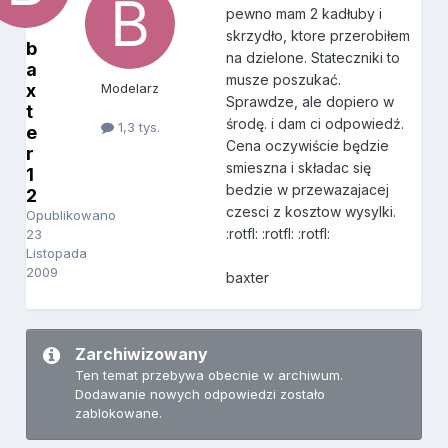
pewno mam 2 kadłuby i
skrzydło, ktore przerobiłem
b
na dzielone. Stateczniki to
a
musze poszukać.
x
Modelarz
Sprawdze, ale dopiero w
t
środę. i dam ci odpowiedź.
1,3 tys.
e
Cena oczywiście będzie
r
smieszna i składac się
1
bedzie w przewazajacej
2
czesci z kosztow wysylki.
Opublikowano
:rotfl: :rotfl: :rotfl:
23
Listopada
2009
baxter
Zarchiwizowany
Ten temat przebywa obecnie w archiwum.
Dodawanie nowych odpowiedzi zostało
zablokowane.