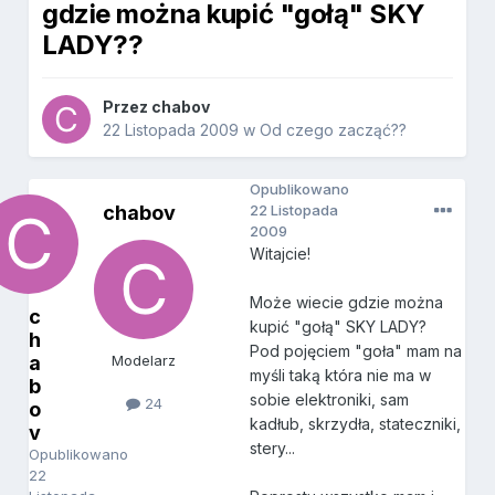
gdzie można kupić "gołą" SKY
LADY??
Przez
chabov
22 Listopada 2009
w
Od czego zacząć??
Opublikowano
chabov
22 Listopada
2009
Witajcie!
Może wiecie gdzie można
c
kupić "gołą" SKY LADY?
h
Pod pojęciem "goła" mam na
a
Modelarz
myśli taką która nie ma w
b
sobie elektroniki, sam
24
o
kadłub, skrzydła, stateczniki,
v
stery...
Opublikowano
22