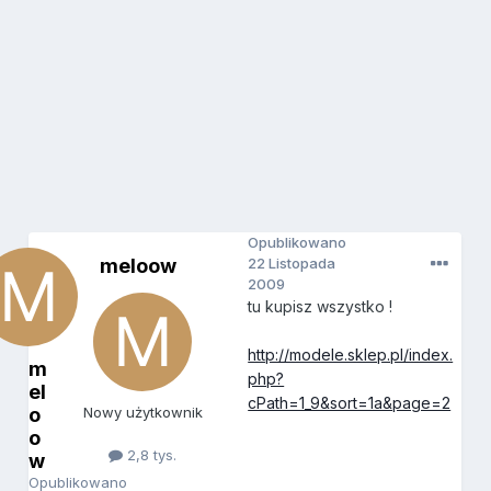
Opublikowano
meloow
22 Listopada
2009
tu kupisz wszystko !
http://modele.sklep.pl/index.
m
php?
el
cPath=1_9&sort=1a&page=2
o
Nowy użytkownik
o
2,8 tys.
w
Opublikowano