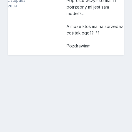
Listopada
Poprostu wszystko mam i
2009
potrzebny mi jest sam
modelik...
A może ktoś ma na sprzedaż
coś takiego??!!??
Pozdrawiam