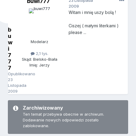
buwi777
23 Listopada
2009
Witam i mnię uszy bolą !
Ciszej ( małymi literkami )
b
please ...
u
w
Modelarz
i
2,1 tys.
7
Skąd: Bielsko-Biała
7
Imię: Jerzy
7
Opublikowano
23
Listopada
2009
Zarchiwizowany
Ten temat przebywa obecnie w archiwum.
Dodawanie nowych odpowiedzi zostało
zablokowane.