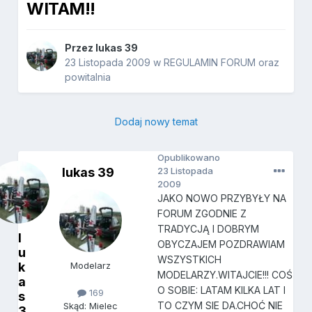
WITAM!!
Przez
lukas 39
23 Listopada 2009
w
REGULAMIN FORUM oraz
powitalnia
Dodaj nowy temat
Opublikowano
lukas 39
23 Listopada
2009
JAKO NOWO PRZYBYŁY NA
FORUM ZGODNIE Z
TRADYCJĄ I DOBRYM
l
OBYCZAJEM POZDRAWIAM
u
WSZYSTKICH
k
Modelarz
MODELARZY.WITAJCIE!!! COŚ
a
O SOBIE: LATAM KILKA LAT I
169
s
TO CZYM SIE DA.CHOĆ NIE
Skąd: Mielec
3