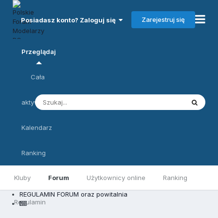
Zarejestruj się
Posiadasz konto? Zaloguj się
Przeglądaj
Cała
aktywność
Kalendarz
Ranking
Kluby
Forum
Użytkownicy online
Ranking
REGULAMIN FORUM oraz powitalnia
Regulamin