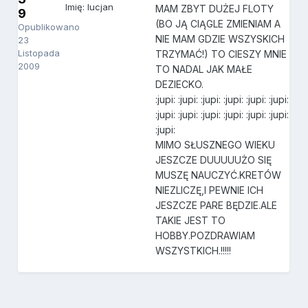
Imię: lucjan
MAM ZBYT DUŻEJ FLOTY
9
(BO JĄ CIĄGLE ZMIENIAM A
Opublikowano
NIE MAM GDZIE WSZYSKICH
23
Listopada
TRZYMAĆ!) TO CIESZY MNIE
2009
TO NADAL JAK MAŁE
DEZIECKO.
:jupi: :jupi: :jupi: :jupi: :jupi: :jupi:
:jupi: :jupi: :jupi: :jupi: :jupi: :jupi:
:jupi:
MIMO SŁUSZNEGO WIEKU
JESZCZE DUUUUUŻO SIĘ
MUSZĘ NAUCZYĆ.KRETÓW
NIEZLICZĘ,I PEWNIE ICH
JESZCZE PARE BĘDZIE.ALE
TAKIE JEST TO
HOBBY.POZDRAWIAM
WSZYSTKICH.!!!!!