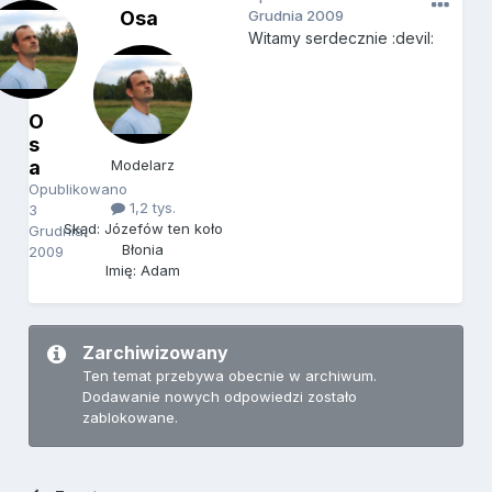
Osa
Grudnia 2009
Witamy serdecznie :devil:
O
s
a
Modelarz
Opublikowano
1,2 tys.
3
Skąd: Józefów ten koło
Grudnia
Błonia
2009
Imię: Adam
Zarchiwizowany
Ten temat przebywa obecnie w archiwum.
Dodawanie nowych odpowiedzi zostało
zablokowane.