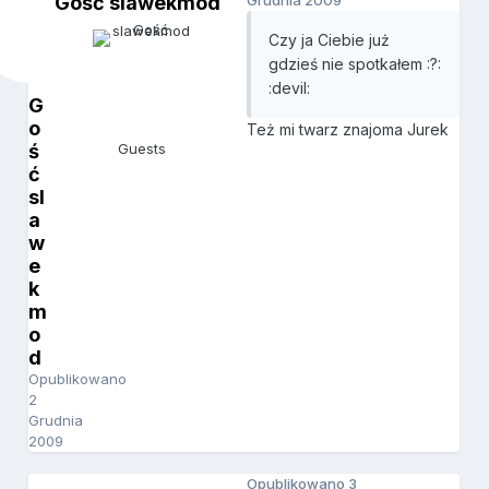
Gość slawekmod
Grudnia 2009
Czy ja Ciebie już
gdzieś nie spotkałem :?:
:devil:
G
o
Też mi twarz znajoma Jurek
ś
Guests
ć
sl
a
w
e
k
m
o
d
Opublikowano
2
Grudnia
2009
Opublikowano
3