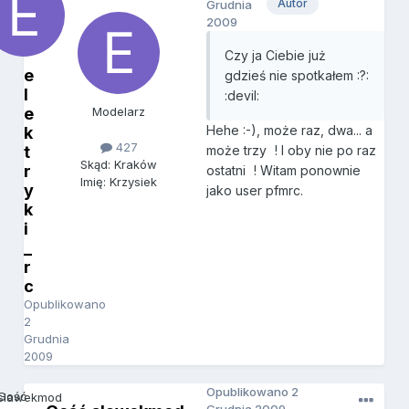
Autor
Grudnia
2009
Czy ja Ciebie już
e
gdzieś nie spotkałem :?:
l
:devil:
e
Modelarz
Hehe :-), może raz, dwa... a
k
427
t
może trzy
! I oby nie po raz
Skąd: Kraków
r
ostatni
! Witam ponownie
Imię: Krzysiek
y
jako user pfmrc.
k
i
_
r
c
Opublikowano
2
Grudnia
2009
Opublikowano
2