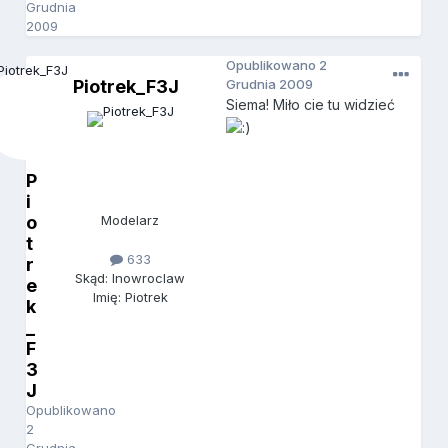
Grudnia
2009
Opublikowano
2
Piotrek_F3J
Grudnia 2009
Siema! Miło cie tu widzieć
P
i
o
Modelarz
t
633
r
Skąd: Inowroclaw
e
Imię: Piotrek
k
_
F
3
J
Opublikowano
2