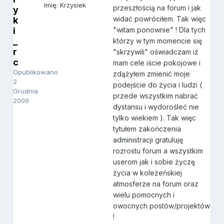
Imię: Krzysiek
przeszłością na forum i jak
y
widać powróciłem. Tak więc
k
i
"witam ponownie" ! Dla tych
_
którzy w tym momencie się
r
"skrzywili" oświadczam iż
c
mam cele iście pokojowe i
Opublikowano
zdążyłem zmienić moje
2
podejście do życia i ludzi (
Grudnia
przede wszystkim nabrać
2009
dystansu i wydorośleć nie
tylko wiekiem ). Tak więc
tytułem zakończenia
administracji gratuluję
rozrostu forum a wszystkim
userom jak i sobie życzę
życia w koleżeńskiej
atmosferze na forum oraz
wielu pomocnych i
owocnych postów/projektów
!