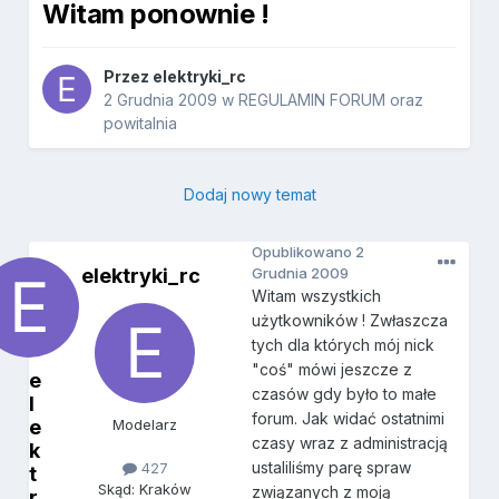
Witam ponownie !
Przez
elektryki_rc
2 Grudnia 2009
w
REGULAMIN FORUM oraz
powitalnia
Dodaj nowy temat
Opublikowano
2
elektryki_rc
Grudnia 2009
Witam wszystkich
użytkowników ! Zwłaszcza
tych dla których mój nick
"coś" mówi jeszcze z
e
czasów gdy było to małe
l
forum. Jak widać ostatnimi
e
Modelarz
czasy wraz z administracją
k
ustaliliśmy parę spraw
427
t
Skąd: Kraków
związanych z moją
r