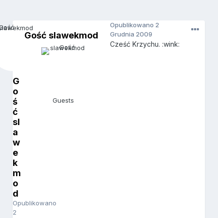
Opublikowano
2
Gość slawekmod
Grudnia 2009
Cześć Krzychu. :wink:
G
o
ś
Guests
ć
sl
a
w
e
k
m
o
d
Opublikowano
2