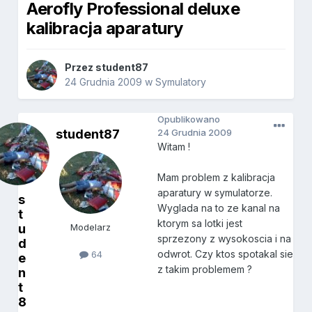
Aerofly Professional deluxe
kalibracja aparatury
Przez
student87
24 Grudnia 2009
w
Symulatory
Opublikowano
student87
24 Grudnia 2009
Witam !
Mam problem z kalibracja
aparatury w symulatorze.
s
Wyglada na to ze kanal na
t
ktorym sa lotki jest
u
Modelarz
sprzezony z wysokoscia i na
d
odwrot. Czy ktos spotakal sie
64
e
z takim problemem ?
n
t
8