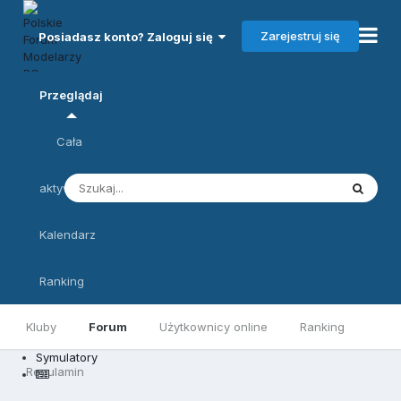
Zarejestruj się
Posiadasz konto? Zaloguj się
Przeglądaj
Cała
aktywność
Kalendarz
Ranking
Kluby
Forum
Użytkownicy online
Ranking
Symulatory
Regulamin