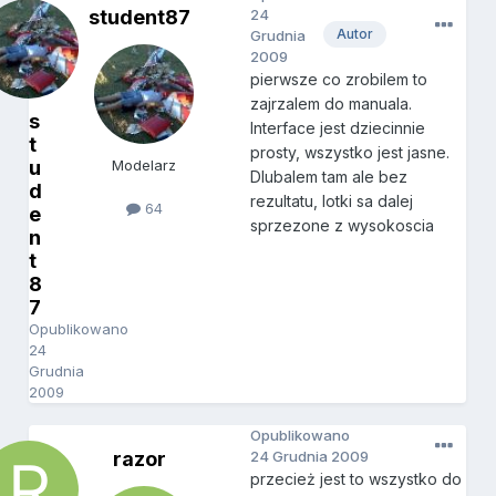
student87
24
Autor
Grudnia
2009
pierwsze co zrobilem to
zajrzalem do manuala.
s
Interface jest dziecinnie
t
prosty, wszystko jest jasne.
u
Modelarz
Dlubalem tam ale bez
d
rezultatu, lotki sa dalej
64
e
sprzezone z wysokoscia
n
t
8
7
Opublikowano
24
Grudnia
2009
Opublikowano
razor
24 Grudnia 2009
przecież jest to wszystko do