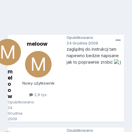
Opublikowano
meloow
24 Grudnia 2009
zaglądnij do instrukcji tam
napewno bedzie napisane
jak to poprawnie zrobić
m
el
o
Nowy użytkownik
o
2,8 tys.
w
Opublikowano
24
Grudnia
2009
Opublikowano