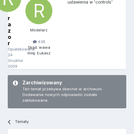
ustawienia w 'controls'
r
a
z
Modelarz
o
438
r
Skąd: wawa
Opublikowano
Imię: Łukasz
24
Grudnia
2009
Zarchiwizowany
Ten temat przebywa obecnie w archiwum.
Dodawanie nowych odpowiedzi zostało
zablokowane.
Tematy