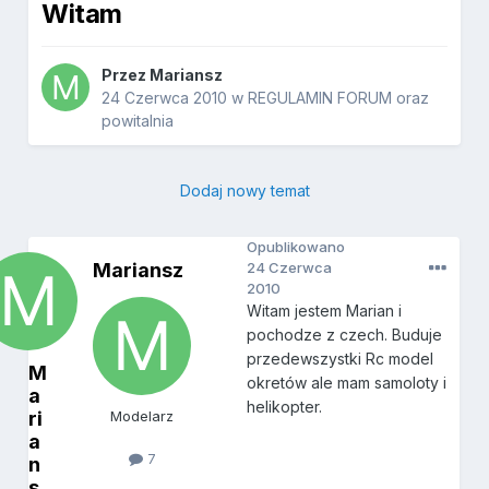
Witam
Przez
Mariansz
24 Czerwca 2010
w
REGULAMIN FORUM oraz
powitalnia
Dodaj nowy temat
Opublikowano
Mariansz
24 Czerwca
2010
Witam jestem Marian i
pochodze z czech. Buduje
przedewszystki Rc model
M
okretów ale mam samoloty i
a
helikopter.
ri
Modelarz
a
7
n
s