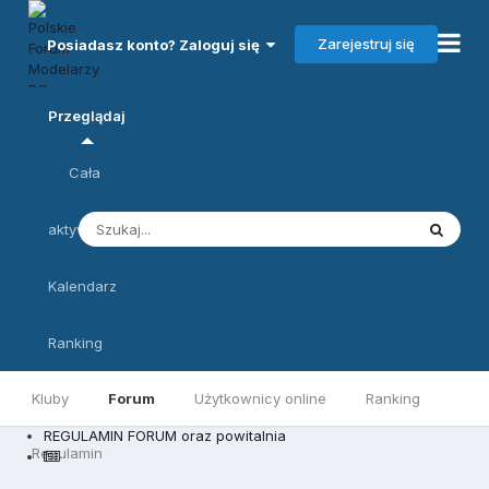
Zarejestruj się
Posiadasz konto? Zaloguj się
Przeglądaj
Cała
aktywność
Kalendarz
Ranking
Kluby
Forum
Użytkownicy online
Ranking
REGULAMIN FORUM oraz powitalnia
Regulamin