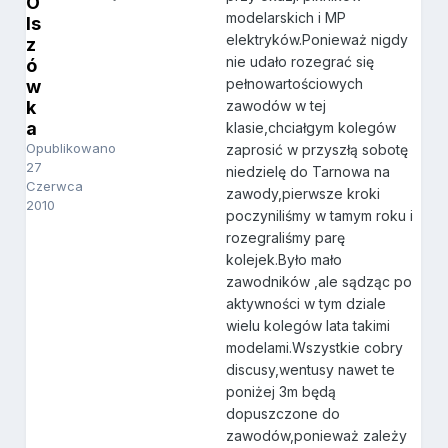
O
modelarskich i MP
ls
elektryków.Ponieważ nigdy
z
nie udało rozegrać się
ó
pełnowartościowych
w
k
zawodów w tej
a
klasie,chciałgym kolegów
Opublikowano
zaprosić w przyszłą sobotę
27
niedzielę do Tarnowa na
Czerwca
zawody,pierwsze kroki
2010
poczyniliśmy w tamym roku i
rozegraliśmy parę
kolejek.Było mało
zawodników ,ale sądząc po
aktywności w tym dziale
wielu kolegów lata takimi
modelami.Wszystkie cobry
discusy,wentusy nawet te
poniżej 3m będą
dopuszczone do
zawodów,ponieważ zależy