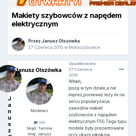
Makiety szybowców z napędem
elektrycznym
Przez
Janusz Olszówka
27 Czerwca 2010
w
Motoszybowce
Opublikowano
Janusz Olszówka
27 Czerwca
2010
Witam,
piszę w tym dziale,a nie
imprez,ponieważ leży mi na
J
sercu popularyzacja
a
zawodów makiet
n
Modelarz
szybowców z napędem
u
elektrycznym F5G.Tego typu
190
s
modele były prezentowane
Skąd: Tarnów
z
Imię: Janusz
przy okazji pikników