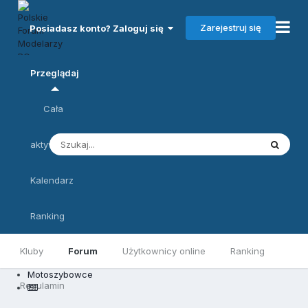
Zarejestruj się
Posiadasz konto? Zaloguj się
Przeglądaj
Cała
aktywność
Kalendarz
Ranking
Kluby
Forum
Użytkownicy online
Ranking
Motoszybowce
Regulamin