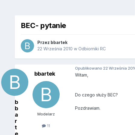
BEC- pytanie
Przez
bbartek
22 Września 2010
w
Odbiorniki RC
Opublikowano
22 Września 201
bbartek
Witam,
Do czego służy BEC?
b
b
Pozdrawiam.
a
Modelarz
r
11
t
e