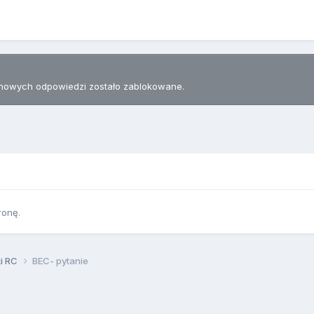
nowych odpowiedzi zostało zablokowane.
ronę.
ki RC
BEC- pytanie