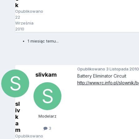
k
Opublikowano
22
Września
2010
1 miesiąc temu...
Opublikowano
3 Listopada 2010
slivkam
Battery Eliminator Circuit
http://www.rc.info.pl/slownik/b
sl
iv
k
Modelarz
a
3
m
Opublikowano