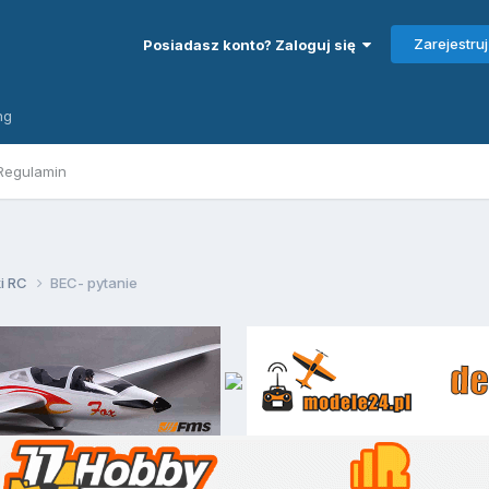
Zarejestruj
Posiadasz konto? Zaloguj się
ng
Regulamin
ki RC
BEC- pytanie