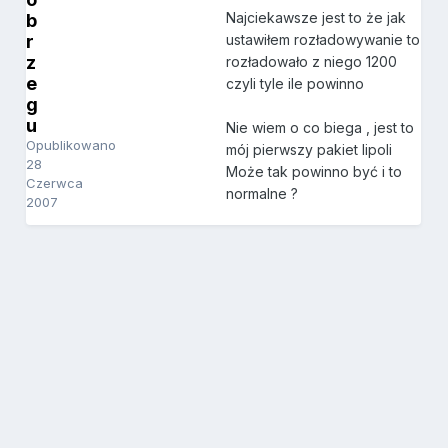
Najciekawsze jest to że jak
b
r
ustawiłem rozładowywanie to
z
rozładowało z niego 1200
e
czyli tyle ile powinno
g
u
Nie wiem o co biega , jest to
Opublikowano
mój pierwszy pakiet lipoli
28
Może tak powinno być i to
Czerwca
normalne ?
2007