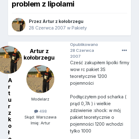
problem z lipolami
Przez
Artur z kołobrzegu
28 Czerwca 2007
w
Pakiety
Opublikowano
Artur z
28 Czerwca
2007
kołobrzegu
Cześć zakupiłem lipolki firmy
wow rc pakiet 3S
teoretycznie 1200
A
pojemności
r
t
Podłączyłem pod scharka (
u
Modelarz
prąd 0,7A ) i wielkie
r
zdziwienie :shock: w mój
498
z
pakiet teoretycznie o
Skąd: Warszawa
k
Imię: Artur
pojemności 1200 wchodzi
o
tylko 1000
ł
o