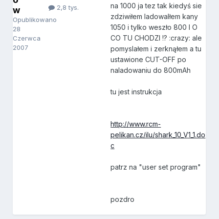
na 1000 ja tez tak kiedyś sie
2,8 tys.
w
zdziwiłem ladowalłem kany
Opublikowano
1050 i tylko weszło 800 I O
28
CO TU CHODZI !? :crazy: ale
Czerwca
2007
pomyslałem i zerknąłem a tu
ustawione CUT-OFF po
naladowaniu do 800mAh
tu jest instrukcja
http://www.rcm-
pelikan.cz/ilu/shark_10_V1_1.do
c
patrz na "user set program"
pozdro