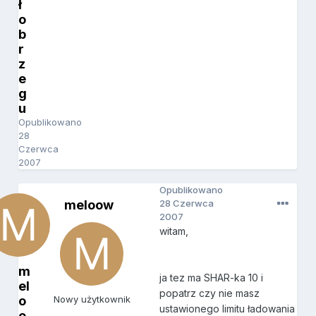
ł
o
b
r
z
e
g
u
Opublikowano
28
Czerwca
2007
Opublikowano
meloow
28 Czerwca
2007
witam,
m
ja tez ma SHAR-ka 10 i
el
popatrz czy nie masz
o
Nowy użytkownik
ustawionego limitu ładowania
o