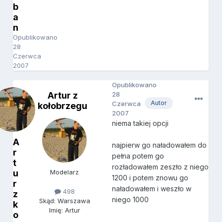
b
a
n
Opublikowano
28
Czerwca
2007
Opublikowano
Artur z
28
Autor
Czerwca
kołobrzegu
2007
niema takiej opcji
A
najpierw go naładowałem do
r
pełna potem go
t
rozładowałem zeszło z niego
u
Modelarz
1200 i potem znowu go
r
naładowałem i weszło w
498
z
niego 1000
Skąd: Warszawa
k
Imię: Artur
o