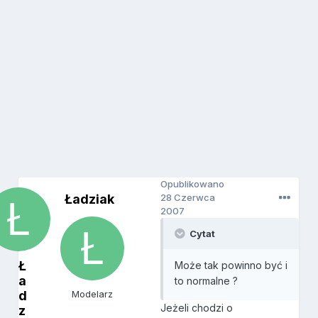
Opublikowano
Ładziak
28 Czerwca
2007
Cytat
Ł
Może tak powinno być i
a
to normalne ?
d
Modelarz
Jeżeli chodzi o
z