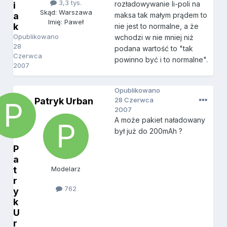
3,3 tys.
rozładowywanie li-poli na
i
Skąd: Warszawa
a
maksa tak małym prądem to
Imię: Paweł
k
nie jest to normalne, a że
Opublikowano
wchodzi w nie mniej niż
28
podana wartość to "tak
Czerwca
powinno być i to normalne".
2007
Opublikowano
Patryk Urban
28 Czerwca
2007
A może pakiet naładowany
był już do 200mAh ?
P
a
t
Modelarz
r
762
y
k
U
r