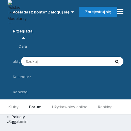
Zarejestruj się
Posiadasz konto? Zaloguj się
Przeglądaj
Cała
aktywność
Kalendarz
Ranking
Kluby
Forum
Użytkownicy online
Ranking
Pakiety
Regulamin