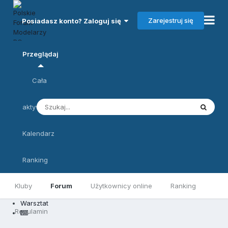
Zarejestruj się
Posiadasz konto? Zaloguj się
Przeglądaj
Cała
aktywność
Kalendarz
Ranking
Kluby
Forum
Użytkownicy online
Ranking
Warsztat
Regulamin