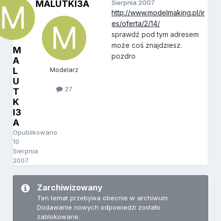
MALUTKI3A
Sierpnia 2007
http://www.modelmaking.pl/ir
es/oferta/2/14/
sprawdź pod tym adresem
może coś znajdziesz.
M
pozdro
A
L
Modelarz
U
27
T
K
I3
A
Opublikowano
10
Sierpnia
2007
Zarchiwizowany
Ten temat przebywa obecnie w archiwum.
Dodawanie nowych odpowiedzi zostało
zablokowane.