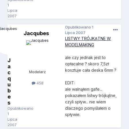
1
Lipca
2007
Opublikowano
1
Jacqubes
Lipca 2007
LISTWY TRÓJKĄTNE W
MODELMAKING
ale czy jednak jest to
J
opłacalne ? skoro 7,5zł
a
kosztuje cała deska 6mm ?
c
Modelarz
q
EDIT:
458
u
ale walnąłem gafe...
b
pokazałem listwy trójkątne,
e
czyli spływ... nie wiem
s
dlaczego pomyślałem o
Opublikowano
1
spływie.
Lipca
2007