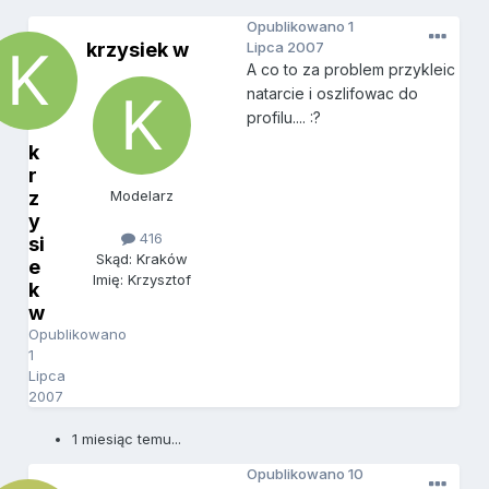
Opublikowano
1
krzysiek w
Lipca 2007
A co to za problem przykleic
natarcie i oszlifowac do
profilu.... :?
k
r
z
Modelarz
y
416
si
Skąd: Kraków
e
Imię: Krzysztof
k
w
Opublikowano
1
Lipca
2007
1 miesiąc temu...
Opublikowano
10