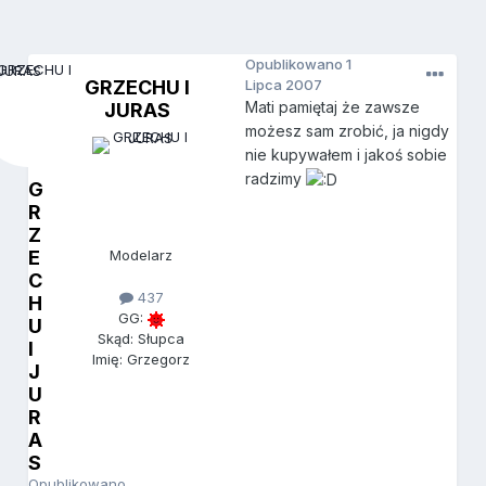
Opublikowano
1
GRZECHU I
Lipca 2007
Mati pamiętaj że zawsze
JURAS
możesz sam zrobić, ja nigdy
nie kupywałem i jakoś sobie
radzimy
G
R
Z
E
Modelarz
C
437
H
GG:
U
Skąd: Słupca
I
Imię: Grzegorz
J
U
R
A
S
Opublikowano