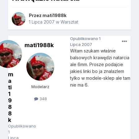
Przez
mati1988k
1 Lipca 2007
w
Warsztat
Opublikowano
1
mati1988k
Lipca 2007
Witam szukam właśnie
balsowych krawędzi natarcia
ale 6mm. Prosze podajcie
jakieś linki bo ja znalazlem
m
tylko w modele-sklep ale tam
a
nie ma 6.
ti
Modelarz
1
348
9
8
8
k
Opublikowano
1
Lipca