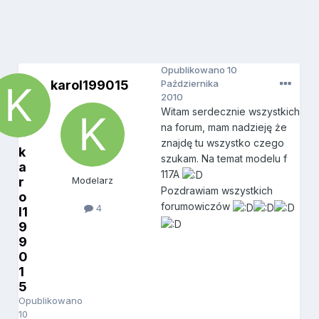
Opublikowano
10
karol199015
Października
2010
Witam serdecznie wszystkich
na forum, mam nadzieję że
znajdę tu wszystko czego
k
szukam. Na temat modelu f
a
117A
r
Modelarz
Pozdrawiam wszystkich
o
forumowiczów
4
l1
9
9
0
1
5
Opublikowano
10