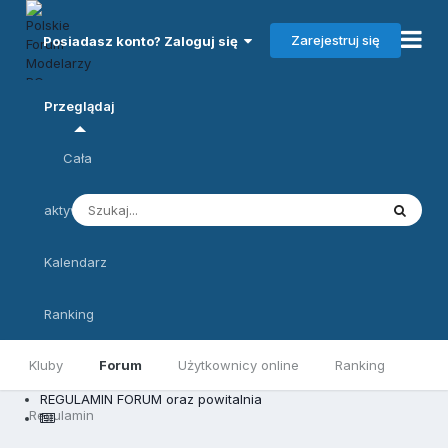
Zarejestruj się
Posiadasz konto? Zaloguj się
Przeglądaj
Cała
aktywność
Kalendarz
Ranking
Kluby
Forum
Użytkownicy online
Ranking
REGULAMIN FORUM oraz powitalnia
Regulamin