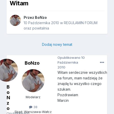
Witam
Przez
BoNzo
10 Października 2010
w
REGULAMIN FORUM
oraz powitalnia
Dodaj nowy temat
Opublikowano
10
BoNzo
Października
2010
Witam serdecznie wszystkich
na forum, mam nadzieję że
znajdę tu wszystko czego
B
szukam.
o
Pozdrawiam
N
Modelarz
Marcin
z
38
o
Skąd: Warszawa-Wałcz
Opublikowano