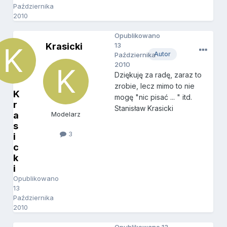
Października
2010
Opublikowano
Krasicki
13
Autor
Października
2010
Dziękuję za radę, zaraz to
zrobie, lecz mimo to nie
K
mogę "nic pisać ... " itd.
r
Stanisław Krasicki
a
Modelarz
s
3
i
c
k
i
Opublikowano
13
Października
2010