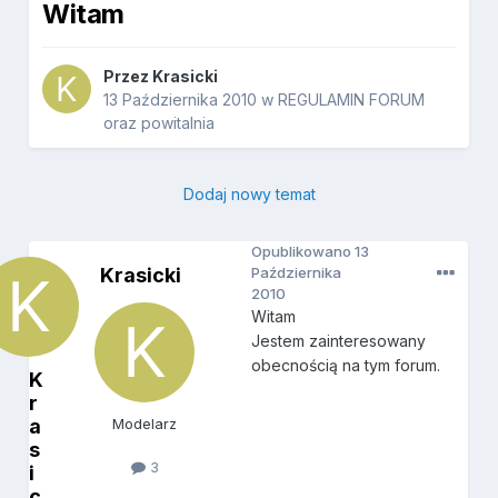
Witam
Przez
Krasicki
13 Października 2010
w
REGULAMIN FORUM
oraz powitalnia
Dodaj nowy temat
Opublikowano
13
Krasicki
Października
2010
Witam
Jestem zainteresowany
obecnością na tym forum.
K
r
a
Modelarz
s
3
i
c