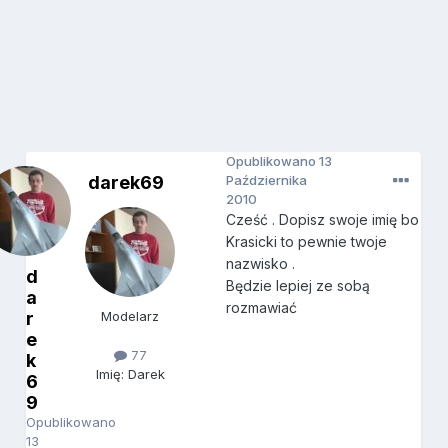
Opublikowano
13
darek69
Października
2010
Cześć . Dopisz swoje imię bo
Krasicki to pewnie twoje
nazwisko .
d
Będzie lepiej ze sobą
a
rozmawiać
r
Modelarz
e
77
k
Imię: Darek
6
9
Opublikowano
13