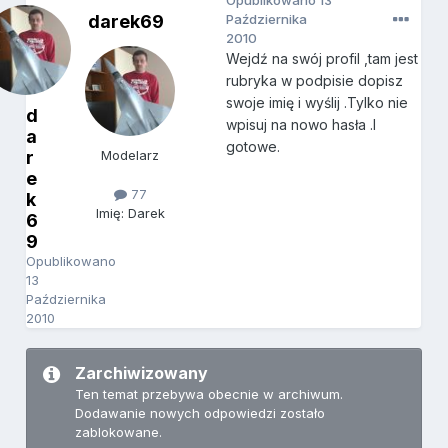
Opublikowano
13
darek69
Października
2010
Wejdź na swój profil ,tam jest
rubryka w podpisie dopisz
swoje imię i wyślij .Tylko nie
d
wpisuj na nowo hasła .I
a
gotowe.
r
Modelarz
e
77
k
Imię: Darek
6
9
Opublikowano
13
Października
2010
Zarchiwizowany
Ten temat przebywa obecnie w archiwum.
Dodawanie nowych odpowiedzi zostało
zablokowane.