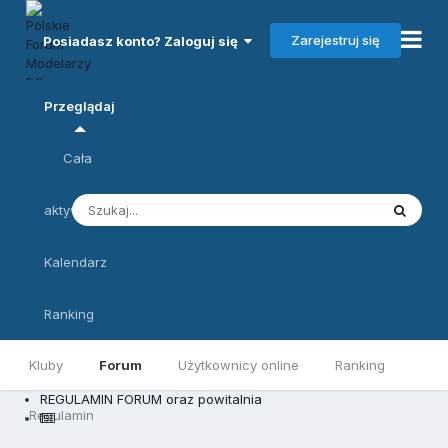
Zarejestruj się
Posiadasz konto? Zaloguj się
Przeglądaj
Cała
aktywność
Kalendarz
Ranking
Kluby
Forum
Użytkownicy online
Ranking
REGULAMIN FORUM oraz powitalnia
Regulamin