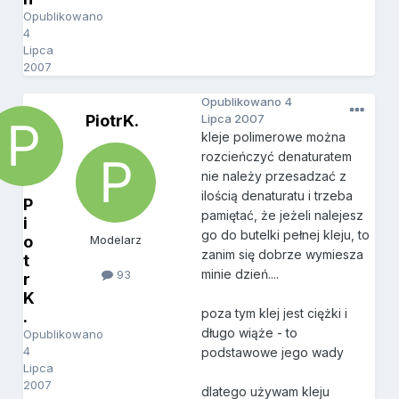
Opublikowano
4
Lipca
2007
Opublikowano
4
PiotrK.
Lipca 2007
kleje polimerowe można
rozcieńczyć denaturatem
nie należy przesadzać z
ilością denaturatu i trzeba
P
pamiętać, że jeżeli nalejesz
i
go do butelki pełnej kleju, to
o
Modelarz
zanim się dobrze wymiesza
t
minie dzień....
93
r
K
poza tym klej jest ciężki i
.
długo wiąże - to
Opublikowano
4
podstawowe jego wady
Lipca
2007
dlatego używam kleju