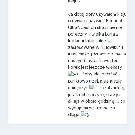
kleju ?
Ja dotej pory używałem kleju
o dziwnej nazwie "Bunacol
Ultra". Jest on strasznie nie
poręczny - wielka butla z
korkiem takim jakie są
zastosowane w "Ludwiku" i
innej maści płynach do mycia
naczyń (chyba nawet ten
korek jest jeszcze większy
)... żeby klej nałożyć
punktowo trzeba się niezle
namęczyć
. Pozatym klej
jest troche przyciężkawy i
skleja w około godzinę .... co
wydaje mi się troche za
długo
.