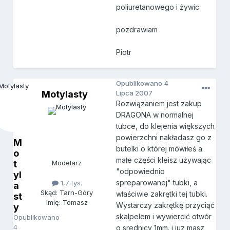
poliuretanowego i żywic
pozdrawiam
Piotr
Opublikowano
4
Motylasty
Lipca 2007
Rozwiązaniem jest zakup
DRAGONA w normalnej
tubce, do klejenia większych
powierzchni nakładasz go z
M
butelki o której mówiłeś a
o
małe części kleisz używając
t
Modelarz
"odpowiednio
yl
spreparowanej" tubki, a
1,7 tys.
a
Skąd: Tarn-Góry
właściwie zakrętki tej tubki.
st
Imię: Tomasz
Wystarczy zakrętkę przyciąć
y
skalpelem i wywiercić otwór
Opublikowano
4
o srednicy 1mm. i juz masz