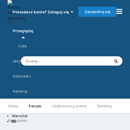
Zarejestruj się
Posiadasz konto? Zaloguj się
Przeglądaj
Cała
aktywność
Kalendarz
Ranking
Kluby
Forum
Użytkownicy online
Ranking
Warsztat
Regulamin