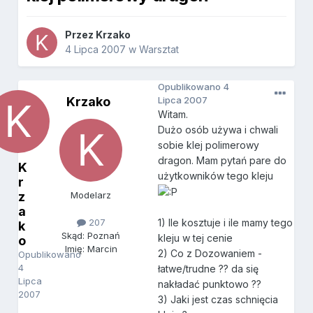
Przez
Krzako
4 Lipca 2007
w
Warsztat
Opublikowano
4
Krzako
Lipca 2007
Witam.
Dużo osób używa i chwali
sobie klej polimerowy
dragon. Mam pytań pare do
K
użytkowników tego kleju
r
z
Modelarz
a
207
1) Ile kosztuje i ile mamy tego
k
Skąd: Poznań
kleju w tej cenie
o
Imię: Marcin
2) Co z Dozowaniem -
Opublikowano
4
łatwe/trudne ?? da się
Lipca
nakładać punktowo ??
2007
3) Jaki jest czas schnięcia