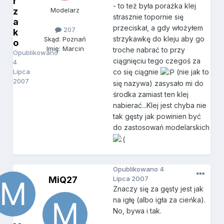
r
- to też była porażka klej
z
Modelarz
strasznie topornie się
a
przeciskał, a gdy włożyłem
207
k
strzykawkę do kleju aby go
Skąd: Poznań
o
Imię: Marcin
troche nabrać to przy
Opublikowano
ciągnięciu tego czegoś za
4
Lipca
co się ciągnie
(nie jak to
2007
się nazywa) zasysało mi do
środka zamiast ten klej
nabierać...Klej jest chyba nie
tak gęsty jak powinien być
do zastosowań modelarskich
Opublikowano
4
MiQ27
Lipca 2007
Znaczy się za gęsty jest jak
na igłę (albo igła za cieńka).
No, bywa i tak.