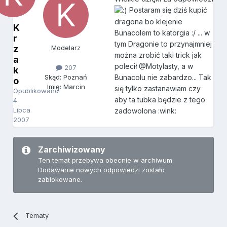
Postaram się dziś kupić
dragona bo klejenie
K
Bunacolem to katorgia :/ ... w
r
tym Dragonie to przynajmniej
z
Modelarz
można zrobić taki trick jak
a
polecił @Motylasty, a w
207
k
Bunacolu nie zabardzo... Tak
Skąd: Poznań
o
Imię: Marcin
się tylko zastanawiam czy
Opublikowano
aby ta tubka będzie z tego
4
Lipca
zadowolona :wink:
2007
Zarchiwizowany
Ten temat przebywa obecnie w archiwum.
Dodawanie nowych odpowiedzi zostało
zablokowane.
Tematy