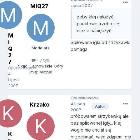
MiQ27
Lipca 2007
żeby klej nałożyć
punktowo trzeba się
niezle namęczyć
M
i
Spiłowana igła od strzykawki
Q
Modelarz
pomaga.
2
1,7 tys.
7
Skąd: Tarnowskie Góry
Opublikowano
Imię: Michał
4
Lipca
2007
Opublikowano
Krzako
4 Lipca
Autor
2007
próbowałem strzykawką ale
bez spiłowanej igły... klej
wogle nie chciał się
K
przecisnąć, więc zdjąłem igłę