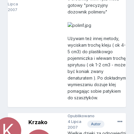
Lipca
gotowy "precyzyjny
2007
dozownik polimeru"
Używam też innej metody,
wyciskam trochę kleju ( ok 4-
5 cm3) do plastikowgo
pojemniczka i wlewam trochę
spirytusu ( ok 1-2 cm3 - może
być koniak zwany
denaturatem ). Po dokładnym
wymieszaniu dozuje klej
pomagając sobie patykiem
do szaszłyków.
Opublikowano
Krzako
4 Lipca
Autor
2007
Wielkie dzięki za odpowiedzi