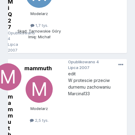
M
i
Q
Modelarz
2
1,7 tys.
7
Skąd: Tarnowskie Góry
Opublikowano
Imię: Michał
4
Lipca
2007
Opublikowano
4
mammuth
Lipca 2007
edit
W protescie przeciw
durnemu zachowaniu
Marcina133
m
a
m
Modelarz
m
2,5 tys.
u
t
h