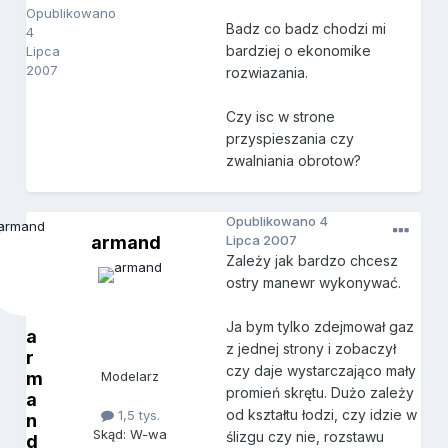
Opublikowano
Badz co badz chodzi mi
4
bardziej o ekonomike
Lipca
2007
rozwiazania.
Czy isc w strone
przyspieszania czy
zwalniania obrotow?
Opublikowano
4
armand
Lipca 2007
Zależy jak bardzo chcesz
ostry manewr wykonywać.
Ja bym tylko zdejmował gaz
a
z jednej strony i zobaczył
r
czy daje wystarczająco mały
m
Modelarz
promień skrętu. Dużo zależy
a
od kształtu łodzi, czy idzie w
1,5 tys.
n
Skąd: W-wa
ślizgu czy nie, rozstawu
d