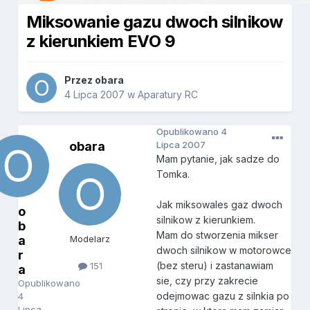
Miksowanie gazu dwoch silnikow
z kierunkiem EVO 9
Przez
obara
4 Lipca 2007
w
Aparatury RC
Opublikowano
4
obara
Lipca 2007
Mam pytanie, jak sadze do
Tomka.
Jak miksowales gaz dwoch
o
silnikow z kierunkiem.
b
Mam do stworzenia mikser
a
Modelarz
dwoch silnikow w motorowce
r
(bez steru) i zastanawiam
151
a
sie, czy przy zakrecie
Opublikowano
odejmowac gazu z silnkia po
4
Lipca