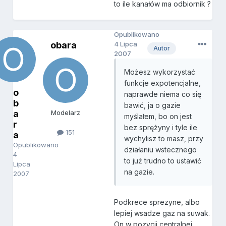
to ile kanałów ma odbiornik ?
Opublikowano
obara
4 Lipca
Autor
2007
Możesz wykorzystać
funkcje expotencjalne,
o
naprawde niema co się
b
bawić, ja o gazie
a
Modelarz
myślałem, bo on jest
r
bez sprężyny i tyle ile
151
a
wychylisz to masz, przy
Opublikowano
działaniu wstecznego
4
to już trudno to ustawić
Lipca
na gazie.
2007
Podkrece sprezyne, albo
lepiej wsadze gaz na suwak.
On w pozycji centralnej