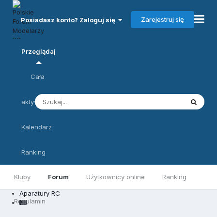
Zarejestruj się
Posiadasz konto? Zaloguj się
Przeglądaj
Cała
aktywność
Kalendarz
Ranking
Kluby
Forum
Użytkownicy online
Ranking
Aparatury RC
Regulamin