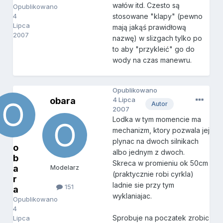
wałów itd. Czesto są
Opublikowano
4
stosowane "klapy" (pewno
Lipca
mają jakąś prawidłową
2007
nazwę) w slizgach tylko po
to aby "przykleić" go do
wody na czas manewru.
Opublikowano
obara
4 Lipca
Autor
2007
Lodka w tym momencie ma
mechanizm, ktory pozwala jej
plynac na dwoch silnikach
o
albo jednym z dwoch.
b
Skreca w promieniu ok 50cm
a
Modelarz
(praktycznie robi cyrkla)
r
ladnie sie przy tym
151
a
wyklaniajac.
Opublikowano
4
Sprobuje na poczatek zrobic
Lipca