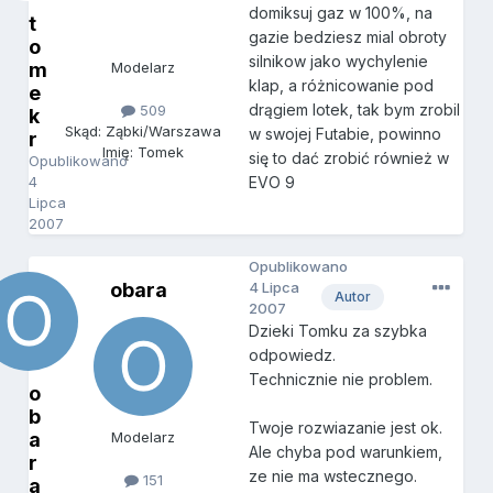
domiksuj gaz w 100%, na
t
gazie bedziesz mial obroty
o
silnikow jako wychylenie
m
Modelarz
klap, a różnicowanie pod
e
drągiem lotek, tak bym zrobil
509
k
Skąd: Ząbki/Warszawa
w swojej Futabie, powinno
r
Imię: Tomek
się to dać zrobić również w
Opublikowano
4
EVO 9
Lipca
2007
Opublikowano
obara
4 Lipca
Autor
2007
Dzieki Tomku za szybka
odpowiedz.
Technicznie nie problem.
o
b
Twoje rozwiazanie jest ok.
a
Modelarz
Ale chyba pod warunkiem,
r
ze nie ma wstecznego.
151
a