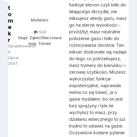
funkcje elevon czyli lotki do
t
latającego skrzydła, nie
o
miksujesz wtedy gazu, masz
m
Modelarz
go na sterze wysokości -
e
przód/tył, masz neutralne
509
k
Skąd: Ząbki/Warszawa
położenie gazu i lotki do
r
Imię: Tomek
różnicowania obrotów. Ten
Opublikowano
4
mikser doskonale się nadaje
Lipca
do tego co potrzebujesz,
2007
masz trymery do kierunku i i
zerowej szybkości. Możesz
wykorzystać funkcje
expotencjalne, naprawde
niema co się bawić, ja o
gazie myślałem, bo on jest
bez sprężyny i tyle ile
wychylisz to masz, przy
działaniu wstecznego to już
trudno to ustawić na gazie.
Oczywiście kolejne pytanie