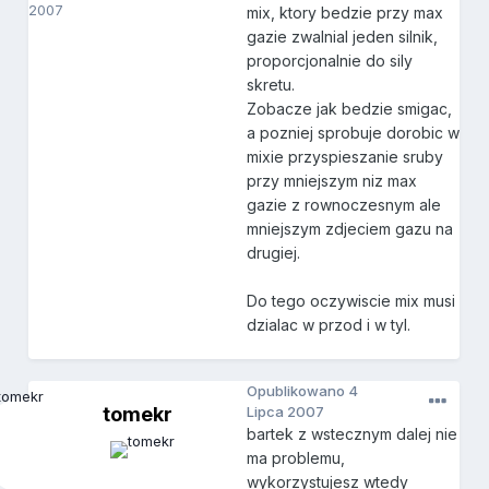
2007
mix, ktory bedzie przy max
gazie zwalnial jeden silnik,
proporcjonalnie do sily
skretu.
Zobacze jak bedzie smigac,
a pozniej sprobuje dorobic w
mixie przyspieszanie sruby
przy mniejszym niz max
gazie z rownoczesnym ale
mniejszym zdjeciem gazu na
drugiej.
Do tego oczywiscie mix musi
dzialac w przod i w tyl.
Opublikowano
4
tomekr
Lipca 2007
bartek z wstecznym dalej nie
ma problemu,
wykorzystujesz wtedy