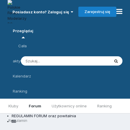
Zarejestruj się
Posiadasz konto? Zaloguj się
Przeglądaj
Cała
aktywność
Kalendarz
Ranking
Kluby
Forum
Użytkownicy online
Ranking
REGULAMIN FORUM oraz powitalnia
Regulamin