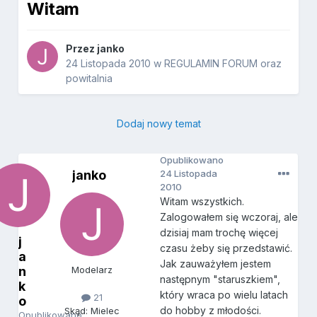
Witam
Przez
janko
24 Listopada 2010
w
REGULAMIN FORUM oraz
powitalnia
Dodaj nowy temat
Opublikowano
janko
24 Listopada
2010
Witam wszystkich.
Zalogowałem się wczoraj, ale
dzisiaj mam trochę więcej
j
czasu żeby się przedstawić.
a
Jak zauważyłem jestem
n
Modelarz
następnym "staruszkiem",
k
który wraca po wielu latach
21
o
do hobby z młodości.
Skąd: Mielec
Opublikowano