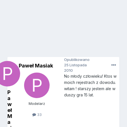
Opublikowano
Paweł Masiak
25 Listopada
2010
No młody człowieku! Ktos w
moich rejestrach z dowodu.
witam ! starszy jestem ale w
P
duszy gra 15 lat.
a
w
Modelarz
eł
33
M
a