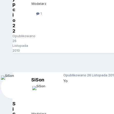
p
Modelarz
c
1
i
o
2
2
Opublikowano
26
Listopada
2010
Opublikowano
26 Listopada 20
SiSon
Yo
S
i
Modelarz