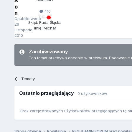
S
o
410
n
GG:
Opublikowano
Skąd: Ruda Śląska
26
Imię: Michał
Listopada
2010
Zarchiwizowany
Ten temat przebywa obecnie w archiwum. Dodawanie 
Tematy
Ostatnio przeglądający
0 użytkowników
Brak zarejestrowanych użytkowników przeglądających tę st
Strona główna
Powitalnia
REGULAMIN FORUM oraz powital