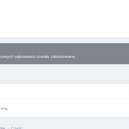
nowych odpowiedzi zostało zablokowane.
ronę.
nia
Cześć