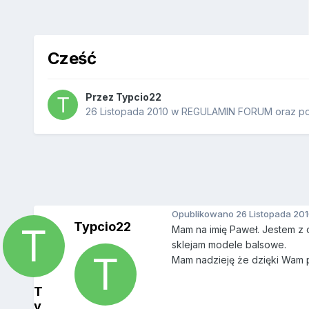
Cześć
Przez
Typcio22
26 Listopada 2010
w
REGULAMIN FORUM oraz pow
Opublikowano
26 Listopada 20
Typcio22
Mam na imię Paweł. Jestem z o
sklejam modele balsowe.
Mam nadzieję że dzięki Wam 
T
y