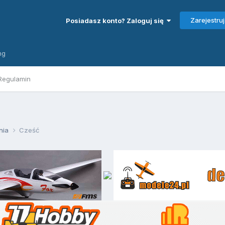
Zarejestruj
Posiadasz konto? Zaloguj się
ng
Regulamin
nia
Cześć