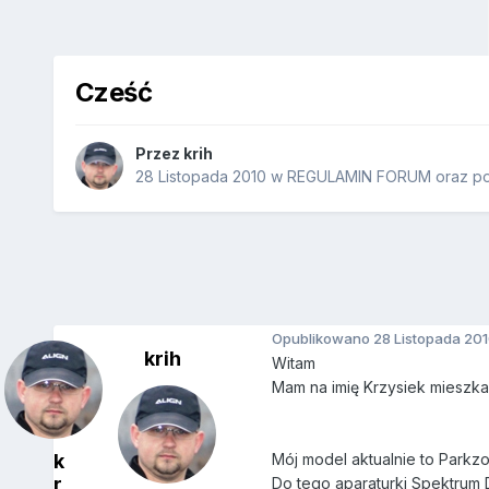
Cześć
Przez
krih
28 Listopada 2010
w
REGULAMIN FORUM oraz pow
Opublikowano
28 Listopada 20
krih
Witam
Mam na imię Krzysiek mieszk
k
Mój model aktualnie to Parkz
r
Do tego aparaturki Spektrum D