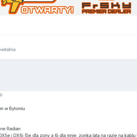
italnia
10
am w Bytomiu
one Radian
X5e i DX6i (5e dla zony a 6i dla mnie, żonka lata na razie na kablu 