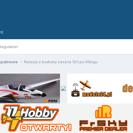
ng
Regulamin
spalinowe
Relacja z budowy cessna 150 po liftingu