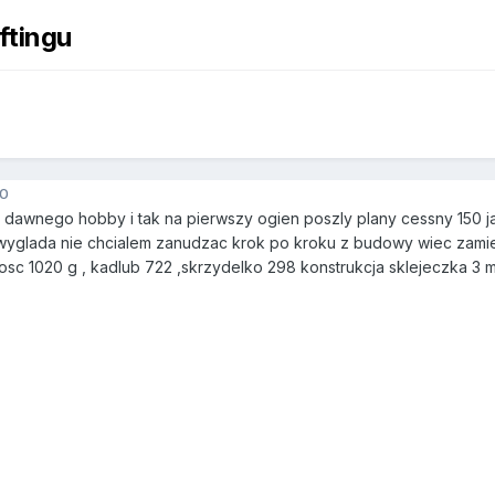
ftingu
10
dawnego hobby i tak na pierwszy ogien poszly plany cessny 150 jak
wyglada nie chcialem zanudzac krok po kroku z budowy wiec zamie
osc 1020 g , kadlub 722 ,skrzydelko 298 konstrukcja sklejeczka 