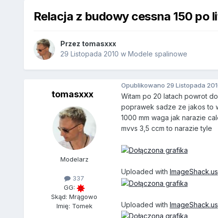
Relacja z budowy cessna 150 po li
Przez
tomasxxx
29 Listopada 2010
w
Modele spalinowe
Opublikowano
29 Listopada 20
tomasxxx
Witam po 20 latach powrot do 
poprawek sadze ze jakos to 
1000 mm waga jak narazie cal
mvvs 3,5 ccm to narazie tyle
Modelarz
Uploaded with
ImageShack.us
337
GG:
Skąd: Mrągowo
Uploaded with
ImageShack.us
Imię: Tomek