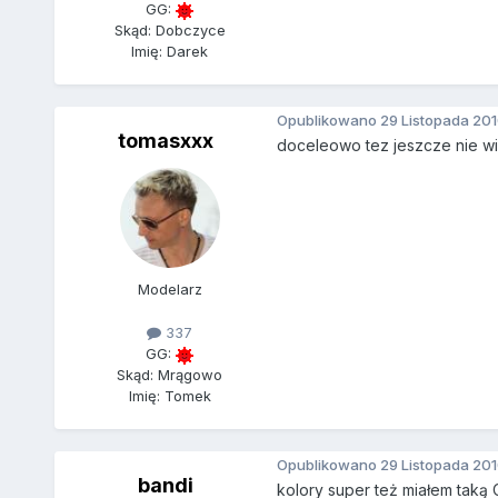
GG:
Skąd: Dobczyce
Imię: Darek
Opublikowano
29 Listopada 20
tomasxxx
doceleowo tez jeszcze nie wi
Modelarz
337
GG:
Skąd: Mrągowo
Imię: Tomek
Opublikowano
29 Listopada 20
bandi
kolory super też miałem taką