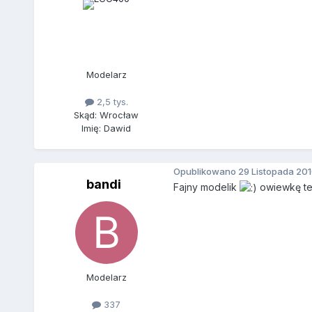
Modelarz
2,5 tys.
Skąd: Wrocław
Imię: Dawid
Opublikowano
29 Listopada 20
bandi
Fajny modelik
owiewkę też
Modelarz
337