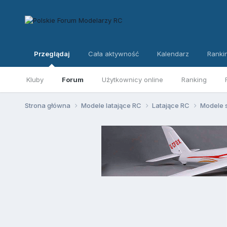
Przeglądaj
Cała aktywność
Kalendarz
Ranki
Kluby
Forum
Użytkownicy online
Ranking
Strona główna
Modele latające RC
Latające RC
Modele 