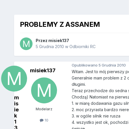
PROBLEMY Z ASSANEM
Przez
misiek137
5 Grudnia 2010
w
Odbiorniki RC
Opublikowano
5 Grudnia 2010
misiek137
Witam. Jest to mój pierwszy p
Generalnie mam problem z 2 od
długimi.
Teraz przechodze do sedna spra
m
Chodzą) Natomiast na pierwszy
is
1. w miarę dodawania gazu siln
ie
Modelarz
2. moc przyrasta bardzo niere
k
3. w ogóle silnik nie rusza
10
1
4. wszystko jest ok, pochodzi 
3
świruje.