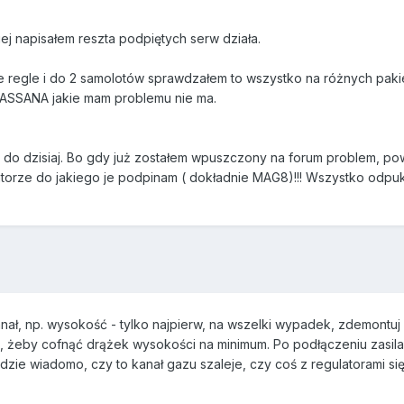
j napisałem reszta podpiętych serw działa.
e regle i do 2 samolotów sprawdzałem to wszystko na różnych pakie
 ASSANA jakie mam problemu nie ma.
emu do dzisiaj. Bo gdy już zostałem wpuszczony na forum problem, 
latorze do jakiego je podpinam ( dokładnie MAG8)!!! Wszystko odpuk
nał, np. wysokość - tylko najpierw, na wszelki wypadek, zdemontuj 
j, żeby cofnąć drążek wysokości na minimum. Po podłączeniu zasila
ie wiadomo, czy to kanał gazu szaleje, czy coś z regulatorami się 