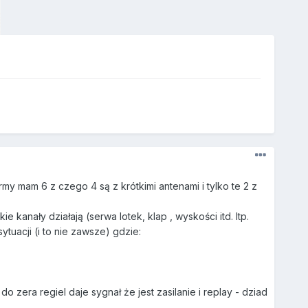
y mam 6 z czego 4 są z krótkimi antenami i tylko te 2 z
kanały działają (serwa lotek, klap , wyskości itd. Itp.
tuacji (i to nie zawsze) gdzie:
 zera regiel daje sygnał że jest zasilanie i replay - dziad