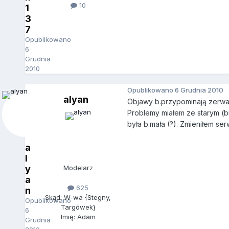
10
1
3
7
Opublikowano
6
Grudnia
2010
Opublikowano
6 Grudnia 2010
alyan
Objawy b.przypominają zerwani
Problemy miałem ze starym (bi
była b.mała (?). Zmieniłem se
a
l
y
Modelarz
a
625
n
Skąd: W-wa {Stegny,
Opublikowano
Targówek}
6
Imię: Adam
Grudnia