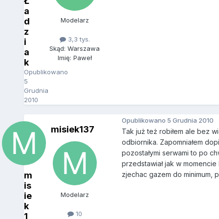
Ł
a
d
Modelarz
z
3,3 tys.
i
Skąd: Warszawa
a
Imię: Paweł
k
Opublikowano
5
Grudnia
2010
Opublikowano
5 Grudnia 2010
misiek137
Tak już też robiłem ale bez w
odbiornika. Zapomniałem dopis
pozostałymi serwami to po chwi
przedstawiał jak w momencie ki
m
zjechac gazem do minimum, po 
is
ie
Modelarz
k
10
1