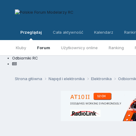
Przeglądaj
Cała aktywność
Kalendarz
Ranki
Kluby
Forum
Użytkownicy online
Ranking
Odbiorniki RC
Strona główna
Napęd i elektronika
Elektronika
Odbiorni