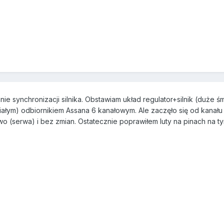
e synchronizacji silnika. Obstawiam układ regulator+silnik (duże śm
ałym) odbiornikiem Assana 6 kanałowym. Ale zaczęło się od kanału 2-
rwo (serwa) i bez zmian. Ostatecznie poprawiłem luty na pinach na t