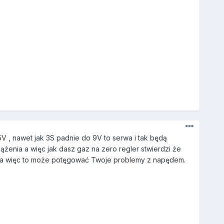
5V , nawet jak 3S padnie do 9V to serwa i tak będą
iążenia a więc jak dasz gaz na zero regler stwierdzi że
 zimna więc to może potęgować Twoje problemy z napędem.