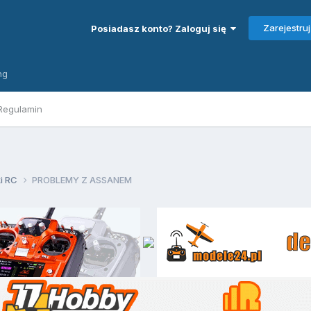
Zarejestruj
Posiadasz konto? Zaloguj się
ng
Regulamin
ki RC
PROBLEMY Z ASSANEM