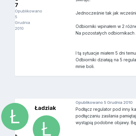
7
Opublikowano
Jednocześnie tak jak wcześnie
5
Grudnia
Odbiorniki wpinałem w 2 różn
2010
Na pozostałych odbiornikach
I tą sytuacje miałem 5 dni t
Odbiorniki działają na 5 regu
mnie boli.
Opublikowano
5 Grudnia 2010
Ładziak
Podłącz regulator pod inny ka
podłączaniu zasilania pamięta
wystąpią podobne objawy. Będz