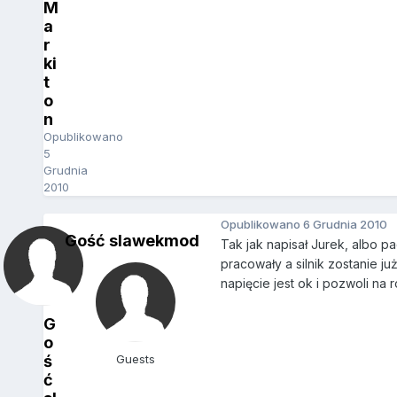
M
a
r
ki
t
o
n
Opublikowano
5
Grudnia
2010
Opublikowano
6 Grudnia 2010
Gość slawekmod
Tak jak napisał Jurek, albo p
pracowały a silnik zostanie ju
napięcie jest ok i pozwoli na
G
o
ś
Guests
ć