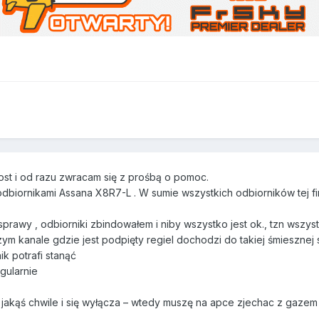
ost i od razu zwracam się z prośbą o pomoc.
biornikami Assana X8R7-L . W sumie wszystkich odbiorników tej firm
wy , odbiorniki zbindowałem i niby wszystko jest ok., tzn wszystkie 
m kanale gdzie jest podpięty regiel dochodzi do takiej śmiesznej sy
ik potrafi stanąć
gularnie
jakąś chwile i się wyłącza – wtedy muszę na apce zjechac z gazem do