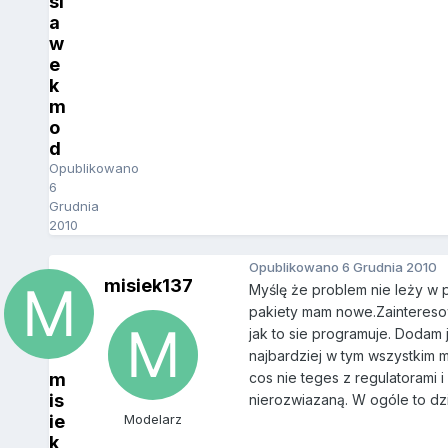
sl
a
w
e
k
m
o
d
Opublikowano
6
Grudnia
2010
Opublikowano
6 Grudnia 2010
misiek137
Myślę że problem nie leży w 
pakiety mam nowe.Zainteresowa
jak to sie programuje. Dodam 
najbardziej w tym wszystkim 
m
cos nie teges z regulatorami 
is
nierozwiazaną. W ogóle to dzi
ie
Modelarz
k