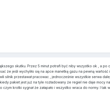
iększego skutku. Przez 5 minut potrafi być niby wszystko ok , a po
ać że jeśli wychyliło się na apce manetkę gazu na pewną wartość i 
li silnik przestawał pracowac , jednocześnie wszystkie serwa dalej d
edy pakiet jest już na tyle rozładowany że regiel nie daje mocy na s
czym krotki sygnał że załapało i wszystko wraca do normy. I tak w