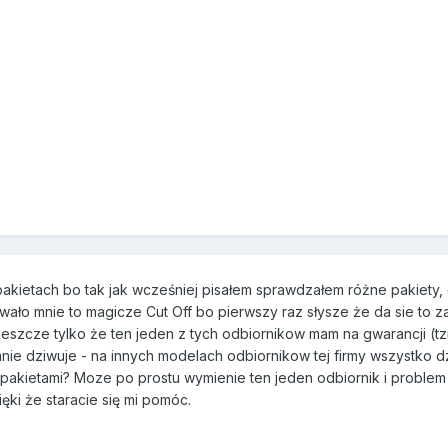
pakietach bo tak jak wcześniej pisałem sprawdzałem różne pakiety, 
ło mnie to magicze Cut Off bo pierwszy raz słysze że da sie to za
jeszcze tylko że ten jeden z tych odbiornikow mam na gwarancji (t
mnie dziwuje - na innych modelach odbiornikow tej firmy wszystko
i pakietami? Moze po prostu wymienie ten jeden odbiornik i problem
ęki że staracie się mi pomóc.