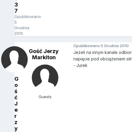
3
7
Opublikowano
5
Grudnia
2010
Opublikowano
5 Grudnia 2010
Gość Jerzy
Jeżeli na innym kanale odbior
Markiton
napięcie pod obciążeniem silni
- Jurek
G
o
ś
ć
Guests
J
e
r
z
y