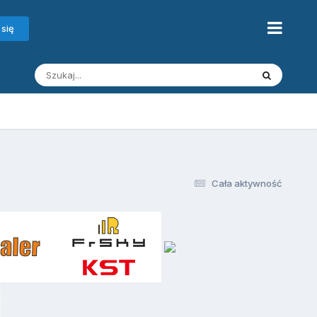
 się
Cała aktywność