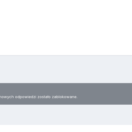
nowych odpowiedzi zostało zablokowane.