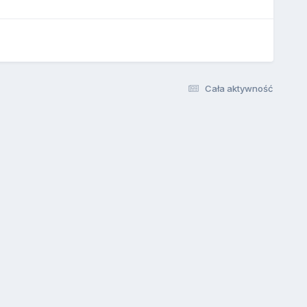
Cała aktywność