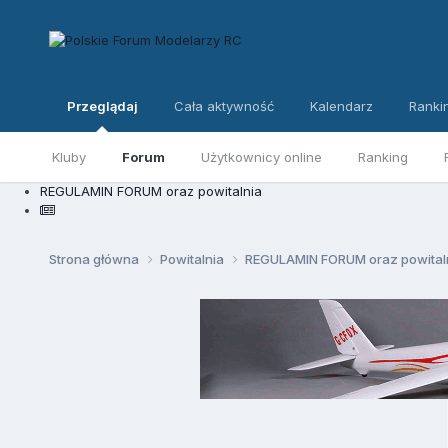
Przeglądaj
Cała aktywność
Kalendarz
Ranki
Kluby
Forum
Użytkownicy online
Ranking
REGULAMIN FORUM oraz powitalnia
Strona główna
Powitalnia
REGULAMIN FORUM oraz powital