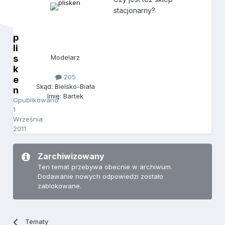
stacjonarny?
p
li
s
Modelarz
k
205
e
Skąd: Bielsko-Biała
n
Imię: Bartek
Opublikowano
1
Września
2011
Zarchiwizowany
Ten temat przebywa obecnie w archiwum.
Dodawanie nowych odpowiedzi zostało
zablokowane.
Tematy