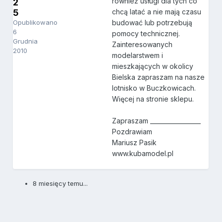
również usługi dla tych co
2
5
chcą latać a nie mają czasu
Opublikowano
budować lub potrzebują
6
pomocy technicznej.
Grudnia
Zainteresowanych
2010
modelarstwem i
mieszkających w okolicy
Bielska zapraszam na nasze
lotnisko w Buczkowicach.
Więcej na stronie sklepu.
Zapraszam _________________
Pozdrawiam
Mariusz Pasik
www.kubamodel.pl
8 miesięcy temu...