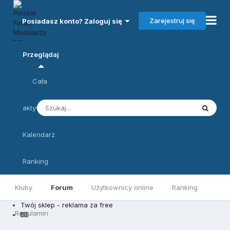
Zarejestruj się
Posiadasz konto? Zaloguj się
Przeglądaj
Cała
aktywność
Kalendarz
Ranking
Kluby
Forum
Użytkownicy online
Ranking
Twój sklep - reklama za free
Regulamin