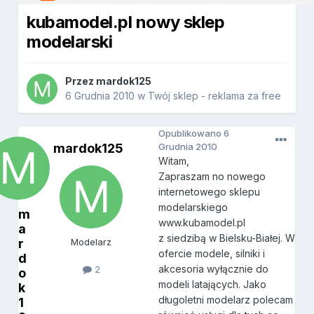
kubamodel.pl nowy sklep
modelarski
Przez
mardok125
6 Grudnia 2010
w
Twój sklep - reklama za free
Opublikowano
6
mardok125
Grudnia 2010
Witam,
Zapraszam no nowego
internetowego sklepu
modelarskiego
m
www.kubamodel.pl
a
z siedzibą w Bielsku-Białej. W
r
Modelarz
ofercie modele, silniki i
d
akcesoria wyłącznie do
2
o
modeli latających. Jako
k
długoletni modelarz polecam
1