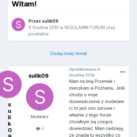
Witam!
Przez
sulik09
6 Grudnia 2010
w
REGULAMIN FORUM oraz
powitalnia
Dodaj nowy temat
Opublikowano
6
sulik09
Grudnia 2010
Mam na imię Przemek i
mieszkam w Poznaniu. Jeśli
chodzi o moje
doświadczenie z modelami
s
rc to jest ono zerowe i
u
właśnie z tego forum
li
Modelarz
chciałbym się czegoś
k
dowiedzieć. Mam nadzieję,
4
0
że znajdę tu wszystko co
9