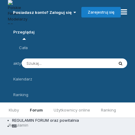
Zarejestruj się
Posiadasz konto? Zaloguj się
Przeglądaj
Cała
aktywność
Kalendarz
Ranking
Kluby
Forum
Użytkownicy online
Ranking
REGULAMIN FORUM oraz powitalnia
Regulamin