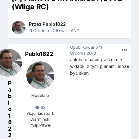
(Wilga RC)
Przez
Pablo1822
11 Grudnia 2010
w
PLANY
Opublikowano
11
Pablo1822
Grudnia 2010
Jak w temacie poszukuję
wkładki z tymi planami, może
być skan.
P
a
b
Modelarz
l
68
o
Skąd: Lidzbark
1
Warmiński
8
Imię: Paweł
2
2