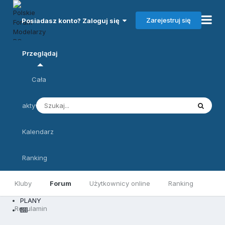
Zarejestruj się
Posiadasz konto? Zaloguj się
Przeglądaj
Cała
aktywność
Kalendarz
Ranking
Kluby
Forum
Użytkownicy online
Ranking
PLANY
Regulamin