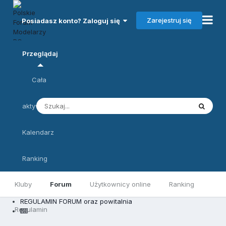
Zarejestruj się
Posiadasz konto? Zaloguj się
Przeglądaj
Cała
aktywność
Kalendarz
Ranking
Kluby
Forum
Użytkownicy online
Ranking
REGULAMIN FORUM oraz powitalnia
Regulamin