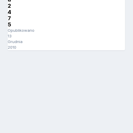
2
4
7
5
Opublikowano
13
Grudnia
2010