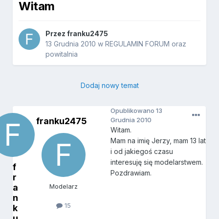
Witam
Przez
franku2475
13 Grudnia 2010
w
REGULAMIN FORUM oraz
powitalnia
Dodaj nowy temat
Opublikowano
13
franku2475
Grudnia 2010
Witam.
Mam na imię Jerzy, mam 13 lat
i od jakiegoś czasu
interesuję się modelarstwem.
f
Pozdrawiam.
r
a
Modelarz
n
15
k
u