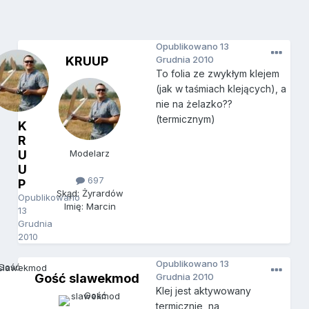
Opublikowano
13
KRUUP
Grudnia 2010
To folia ze zwykłym klejem
(jak w taśmiach klejących), a
nie na żelazko??
(termicznym)
K
R
U
Modelarz
U
697
P
Skąd: Żyrardów
Opublikowano
Imię: Marcin
13
Grudnia
2010
Opublikowano
13
Gość slawekmod
Grudnia 2010
Klej jest aktywowany
termicznie, na