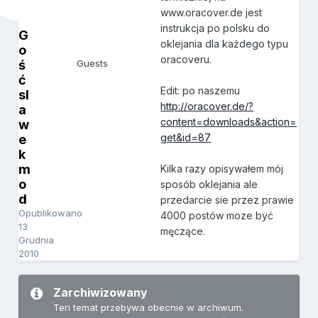
www.oracover.de jest
instrukcja po polsku do
G
oklejania dla każdego typu
o
oracoveru.
ś
Guests
ć
Edit: po naszemu
sl
http://oracover.de/?
a
content=downloads&action=
w
get&id=87
e
k
m
Kilka razy opisywałem mój
o
sposób oklejania ale
d
przedarcie sie przez prawie
Opublikowano
4000 postów moze być
13
męczące.
Grudnia
2010
Zarchiwizowany
Ten temat przebywa obecnie w archiwum.