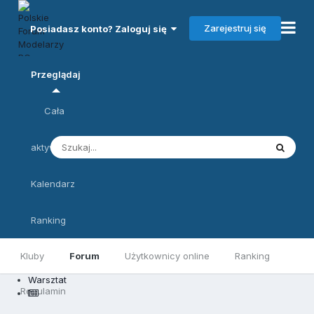
Zarejestruj się
Posiadasz konto? Zaloguj się
Przeglądaj
Cała
aktywność
Kalendarz
Ranking
Kluby
Forum
Użytkownicy online
Ranking
Warsztat
Regulamin