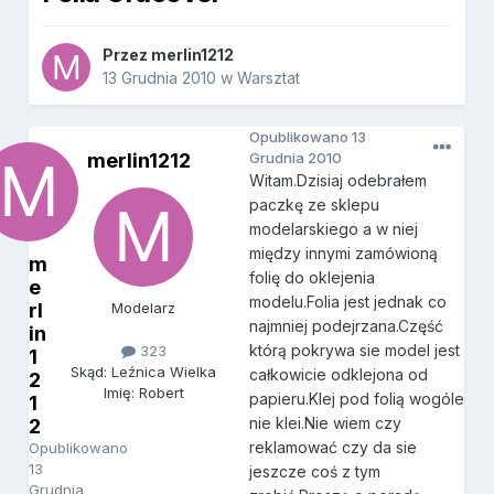
Przez
merlin1212
13 Grudnia 2010
w
Warsztat
Opublikowano
13
merlin1212
Grudnia 2010
Witam.Dzisiaj odebrałem
paczkę ze sklepu
modelarskiego a w niej
między innymi zamówioną
m
folię do oklejenia
e
modelu.Folia jest jednak co
rl
Modelarz
najmniej podejrzana.Część
in
którą pokrywa sie model jest
323
1
Skąd: Leźnica Wielka
całkowicie odklejona od
2
Imię: Robert
papieru.Klej pod folią wogóle
1
nie klei.Nie wiem czy
2
reklamować czy da sie
Opublikowano
13
jeszcze coś z tym
Grudnia