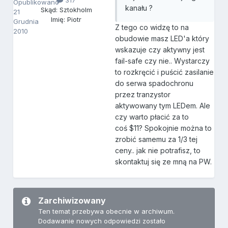
317
Opublikowano
kanału ?
Skąd: Sztokholm
21
Imię: Piotr
Grudnia
Z tego co widzę to na
2010
obudowie masz LED'a który
wskazuje czy aktywny jest
fail-safe czy nie.. Wystarczy
to rozkręcić i puścić zasilanie
do serwa spadochronu
przez tranzystor
aktywowany tym LEDem. Ale
czy warto płacić za to
coś $11? Spokojnie można to
zrobić samemu za 1/3 tej
ceny.. jak nie potrafisz, to
skontaktuj się ze mną na PW.
Zarchiwizowany
Ten temat przebywa obecnie w archiwum.
Dodawanie nowych odpowiedzi zostało