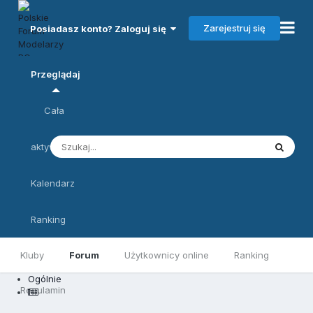
Zarejestruj się
Posiadasz konto? Zaloguj się
Przeglądaj
Cała
aktywność
Kalendarz
Ranking
Kluby
Forum
Użytkownicy online
Ranking
Ogólnie
Regulamin