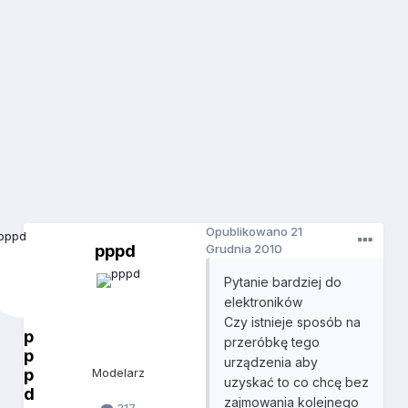
Opublikowano
21
pppd
Grudnia 2010
Pytanie bardziej do
elektroników
Czy istnieje sposób na
p
przeróbkę tego
p
urządzenia aby
p
Modelarz
uzyskać to co chcę bez
d
zajmowania kolejnego