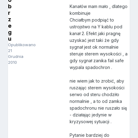
b
Kanałów mam mało , dlatego
r
kombinuje
z
Chciałbym podpiąć to
e
ustrojstwo na Y kablu pod
g
kanał 2. Efekt jaki pragnę
u
uzyskać jest taki że gdy
Opublikowano
sygnał jest ok normalnie
21
steruje sterem wysokości , a
Grudnia
gdy sygnał zanika fail safe
2010
wypala spadochron .
nie wiem jak to zrobić, aby
ruszając sterem wysokości
serwo od steru chodziło
normalnie , a to od zamka
spadochronu nie ruszało się
- działając jedynie w
kryzysowej sytuacji .
Pytanie bardziej do