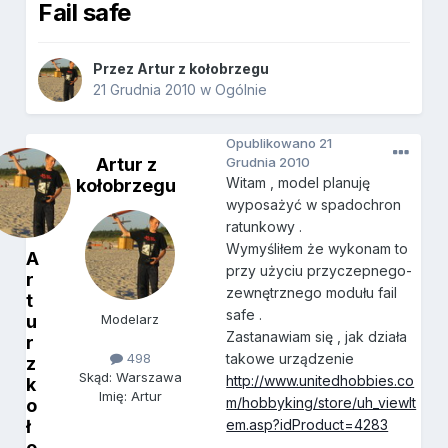
Fail safe
Przez
Artur z kołobrzegu
21 Grudnia 2010
w
Ogólnie
Opublikowano
21
Artur z
Grudnia 2010
Witam , model planuję
kołobrzegu
wyposażyć w spadochron
ratunkowy .
Wymyśliłem że wykonam to
A
przy użyciu przyczepnego-
r
zewnętrznego modułu fail
t
safe .
u
Modelarz
Zastanawiam się , jak działa
r
takowe urządzenie
498
z
Skąd: Warszawa
http://www.unitedhobbies.co
k
Imię: Artur
m/hobbyking/store/uh_viewIt
o
ł
em.asp?idProduct=4283
o