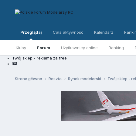
Przeglądaj
Cała aktywność
Kalendarz
Ranki
Kluby
Forum
Użytkownicy online
Ranking
Twój sklep - reklama za free
Strona główna
Reszta
Rynek modelarski
Twój sklep - r