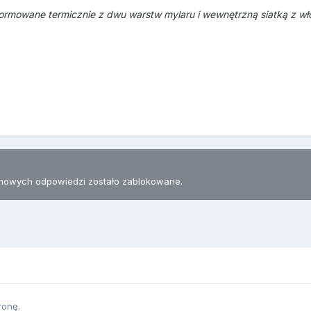
ormowane termicznie z dwu warstw mylaru i wewnętrzną siatką z wł
nowych odpowiedzi zostało zablokowane.
ronę.