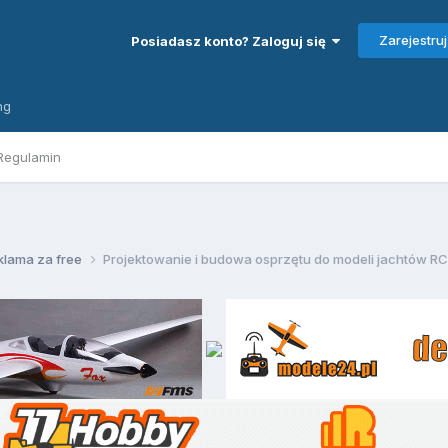
Zarejestruj
Posiadasz konto? Zaloguj się
ng
Regulamin
eklama za free
Projektowanie i budowa osprzętu do modeli jachtów RC