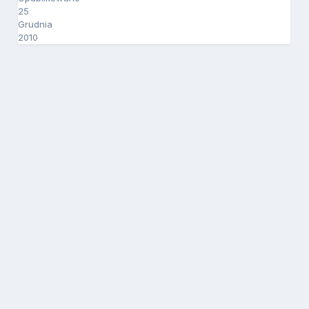
25
Grudnia
2010