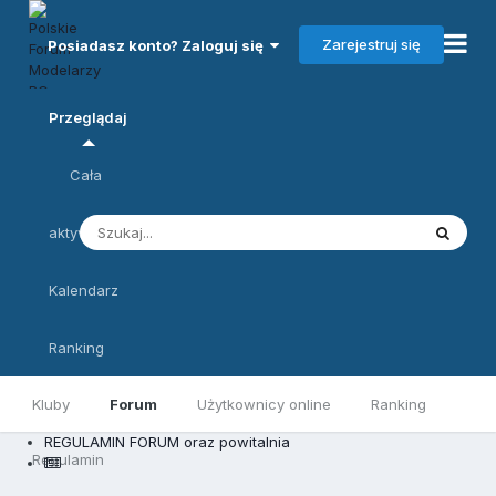
Zarejestruj się
Posiadasz konto? Zaloguj się
Przeglądaj
Cała
aktywność
Kalendarz
Ranking
Kluby
Forum
Użytkownicy online
Ranking
REGULAMIN FORUM oraz powitalnia
Regulamin