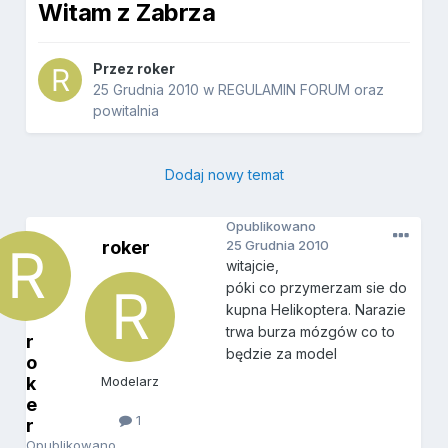
Witam z Zabrza
Przez
roker
25 Grudnia 2010
w
REGULAMIN FORUM oraz
powitalnia
Dodaj nowy temat
Opublikowano
roker
25 Grudnia 2010
witajcie,
póki co przymerzam sie do
kupna Helikoptera. Narazie
trwa burza mózgów co to
r
będzie za model
o
k
Modelarz
e
1
r
Opublikowano