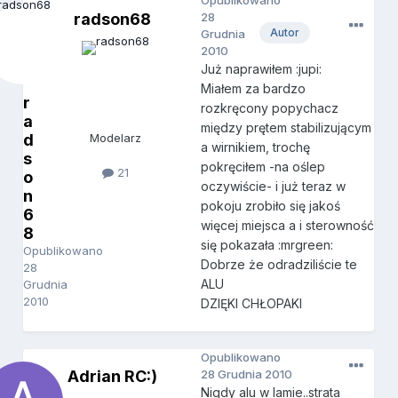
Opublikowano
radson68
28
Autor
Grudnia
2010
Już naprawiłem :jupi:
Miałem za bardzo
r
rozkręcony popychacz
a
między prętem stabilizującym
d
Modelarz
a wirnikiem, trochę
s
pokręciłem -na oślep
21
o
oczywiście- i już teraz w
n
pokoju zrobiło się jakoś
6
więcej miejsca a i sterowność
8
się pokazała :mrgreen:
Opublikowano
Dobrze że odradziliście te
28
ALU
Grudnia
2010
DZIĘKI CHŁOPAKI
Opublikowano
Adrian RC:)
28 Grudnia 2010
Nigdy alu w lamie..strata