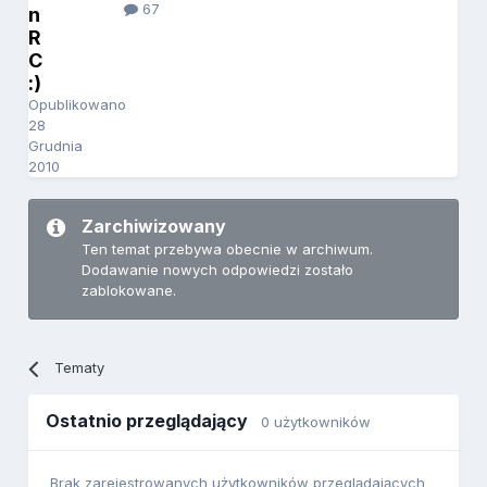
67
n
R
C
:)
Opublikowano
28
Grudnia
2010
Zarchiwizowany
Ten temat przebywa obecnie w archiwum.
Dodawanie nowych odpowiedzi zostało
zablokowane.
Tematy
Ostatnio przeglądający
0 użytkowników
Brak zarejestrowanych użytkowników przeglądających