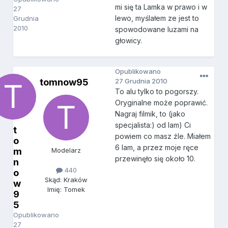
mi się ta Lamka w prawo i w
27
lewo, myślałem ze jest to
Grudnia
2010
spowodowane luzami na
głowicy.
Opublikowano
tomnow95
27 Grudnia 2010
To alu tylko to pogorszy.
Oryginalne może poprawić.
Nagraj filmik, to (jako
specjalista:) od lam) Ci
t
powiem co masz źle. Miałem
o
6 lam, a przez moje ręce
m
Modelarz
przewinęło się około 10.
n
440
o
Skąd: Kraków
w
Imię: Tomek
9
5
Opublikowano
27