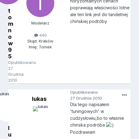
horyzontalnych cenach
poprawiają właściwości lotne
t
ale ten link jest do tandetnej
o
chińskiej podróby.
m
Modelarz
n
440
o
Skąd: Kraków
w
Imię: Tomek
9
5
Opublikowano
27
Grudnia
2010
Opublikowano
lukas
27 Grudnia 2010
Dla tego napisałem
'tuningowych' w
cudzysłowiu,bo to własnie
chinska podróba
l
Pozdrawiam
u