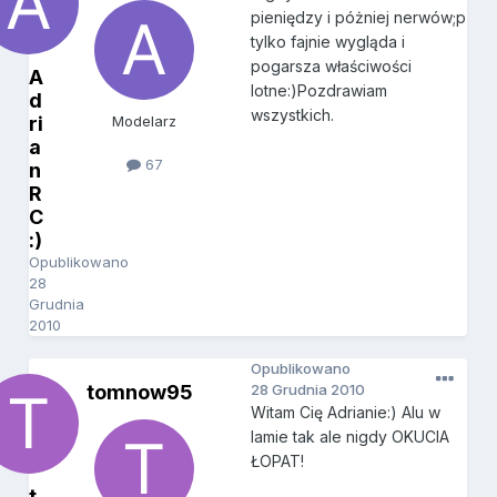
pieniędzy i póżniej nerwów;p
tylko fajnie wygląda i
pogarsza właściwości
A
lotne:)Pozdrawiam
d
wszystkich.
ri
Modelarz
a
67
n
R
C
:)
Opublikowano
28
Grudnia
2010
Opublikowano
tomnow95
28 Grudnia 2010
Witam Cię Adrianie:) Alu w
lamie tak ale nigdy OKUCIA
ŁOPAT!
t