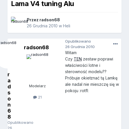
Lama V4 tuning Alu
Przez
radson68
26 Grudnia 2010
w
Heli
Opublikowano
radson68
26 Grudnia 2010
Witam
Czy
TEN
zestaw poprawi
właściwości lotne i
sterowność modelu??
r
Próbuje okiełznać tą Lamkę
a
ale nadal nie mieszczę się w
d
Modelarz
pokoju :rotfl:
s
21
o
n
6
8
Opublikowano
26