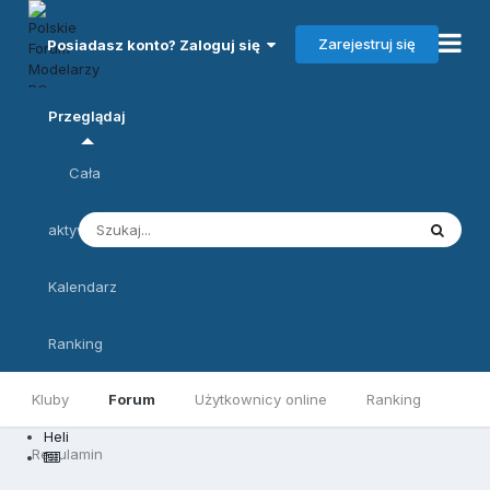
Zarejestruj się
Posiadasz konto? Zaloguj się
Przeglądaj
Cała
aktywność
Kalendarz
Ranking
Kluby
Forum
Użytkownicy online
Ranking
Heli
Regulamin