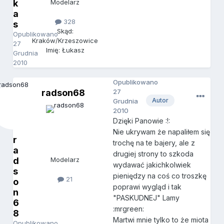
k
Modelarz
a
328
s
Skąd:
Opublikowano
Kraków/Krzeszowice
27
Imię: Łukasz
Grudnia
2010
Opublikowano
radson68
27
Autor
Grudnia
2010
Dzięki Panowie :!:
Nie ukrywam że napaliłem się
r
trochę na te bajery, ale z
a
drugiej strony to szkoda
d
Modelarz
wydawać jakichkolwiek
s
pieniędzy na coś co troszkę
21
o
poprawi wygląd i tak
n
"PASKUDNEJ" Lamy
6
:mrgreen:
8
Martwi mnie tylko to że miota
Opublikowano