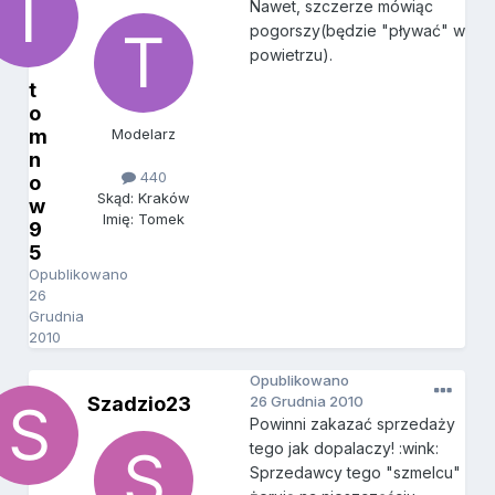
Nawet, szczerze mówiąc
pogorszy(będzie "pływać" w
powietrzu).
t
o
m
Modelarz
n
440
o
Skąd: Kraków
w
Imię: Tomek
9
5
Opublikowano
26
Grudnia
2010
Opublikowano
Szadzio23
26 Grudnia 2010
Powinni zakazać sprzedaży
tego jak dopalaczy! :wink:
Sprzedawcy tego "szmelcu"