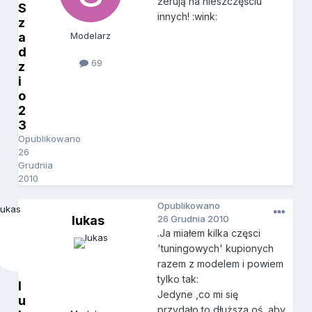
żerują na nieszczęściu
S
innych! :wink:
z
a
Modelarz
d
69
z
i
o
2
3
Opublikowano
26
Grudnia
2010
Opublikowano
lukas
26 Grudnia 2010
.Ja miałem kilka częsci
'tuningowych' kupionych
razem z modelem i powiem
tylko tak:
l
Jedyne ,co mi się
u
przydało,to dłuższa oś ,aby