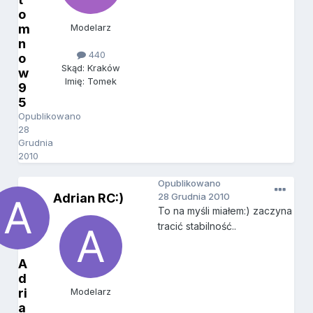
o
m
Modelarz
n
440
o
Skąd: Kraków
w
Imię: Tomek
9
5
Opublikowano
28
Grudnia
2010
Opublikowano
Adrian RC:)
28 Grudnia 2010
To na myśli miałem:) zaczyna
tracić stabilność..
A
d
ri
Modelarz
a