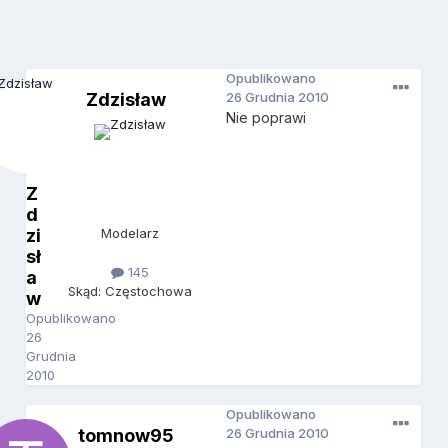
Opublikowano
Zdzisław
26 Grudnia 2010
Nie poprawi
Z
d
zi
Modelarz
sł
145
a
Skąd: Częstochowa
w
Opublikowano
26
Grudnia
2010
Opublikowano
tomnow95
26 Grudnia 2010