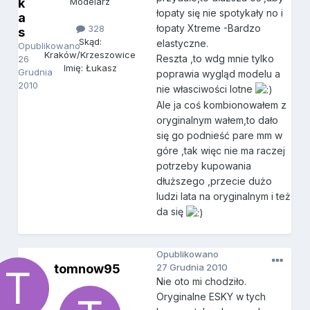
k
Modelarz
łopaty się nie spotykały no i
a
łopaty Xtreme -Bardzo
328
s
Skąd:
elastyczne.
Opublikowano
Kraków/Krzeszowice
Reszta ,to wdg mnie tylko
26
Imię: Łukasz
Grudnia
poprawia wygląd modelu a
2010
nie własciwości lotne
Ale ja coś kombionowałem z
oryginalnym wałem,to dało
się go podnieść pare mm w
góre ,tak więc nie ma raczej
potrzeby kupowania
dłuższego ,przecie dużo
ludzi lata na oryginalnym i też
da się
Opublikowano
tomnow95
27 Grudnia 2010
Nie oto mi chodziło.
Oryginalne ESKY w tych