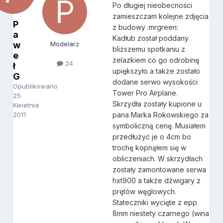
Po długiej nieobecności
zamieszczam kolejne zdjęcia
P
z budowy :mrgreen:
a
Kadłub został poddany
w
Modelarz
bliższemu spotkaniu z
e
żelazkiem co go odrobinę
24
ł
upiększyło a także zostało
G
dodane serwo wysokości
Opublikowano
Tower Pro Airplane.
25
Skrzydła zostały kupione u
Kwietnia
2011
pana Marka Rokowskiego za
symboliczną cenę. Musiałem
przedłużyć je o 4cm bo
trochę kopnąłem się w
obliczeniach. W skrzydłach
zostały zamontowane serwa
hxt900 a także dźwigary z
prętów węglowych.
Stateczniki wycięte z epp
8mm niestety czarnego (wina