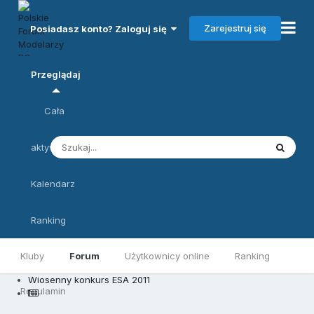
Zarejestruj się
Posiadasz konto? Zaloguj się
Przeglądaj
Cała
aktywność
Kalendarz
Ranking
Kluby
Forum
Użytkownicy online
Ranking
Wiosenny konkurs ESA 2011
Regulamin