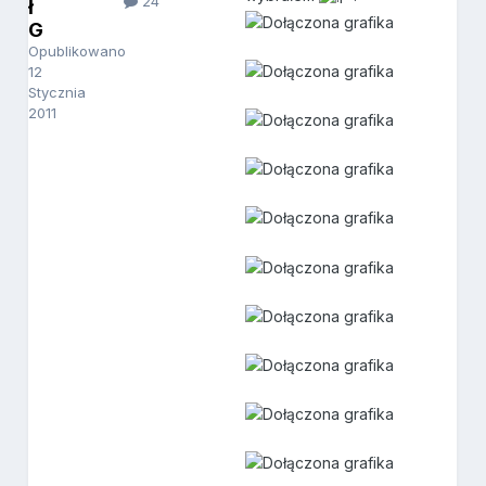
24
ł
G
Opublikowano
12
Stycznia
2011