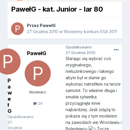
PawełG - kat. Junior - Iar 80
Przez
PawełG
27 Grudnia 2010
w
Wiosenny konkurs ESA 2011
Opublikowano
PawełG
27 Grudnia 2010
Starając się wybrać coś
oryginalnego,
nietuzinkowego i takiego
abym był w stanie go
P
wykonać natrafiłem na tenże
a
samolot. To właśnie długa i
w
Modelarz
smukła sylwetka
e
przyciągnęła mnie
24
ł
najbardziej. Jeśli zdążę to
G
pokaże się z tym modelem
Opublikowano
27
na zawodach we Wrocławiu i
Grudnia
Bolesławcu
Życzę