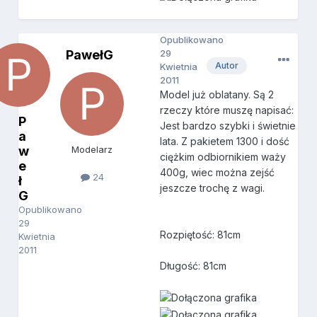
Opublikowano
PawełG
29
Autor
Kwietnia
2011
Model już oblatany. Są 2
rzeczy które muszę napisać:
P
Jest bardzo szybki i świetnie
a
lata. Z pakietem 1300 i dość
w
Modelarz
ciężkim odbiornikiem waży
e
400g, wiec można zejść
24
ł
jeszcze trochę z wagi.
G
Opublikowano
29
Rozpiętość: 81cm
Kwietnia
2011
Długość: 81cm