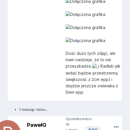
Dość dużo tych zdjęć, ale
mam nadzieje, że to nie
przeszkadza
Kadłub jak
widać będzie przestrzenny
(większość z 2cm epp) i
dojdzie jeszcze owiewka z
5mm epp.
1 miesiąc temu...
Opublikowano
PawełG
18
Autor
Lutego