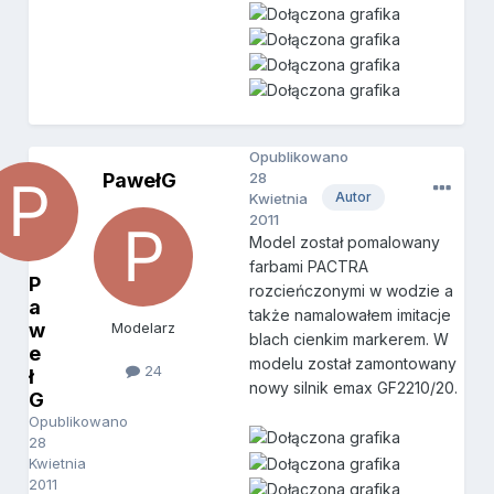
Opublikowano
PawełG
28
Autor
Kwietnia
2011
Model został pomalowany
farbami PACTRA
P
rozcieńczonymi w wodzie a
a
także namalowałem imitacje
w
Modelarz
blach cienkim markerem. W
e
modelu został zamontowany
24
ł
nowy silnik emax GF2210/20.
G
Opublikowano
28
Kwietnia
2011