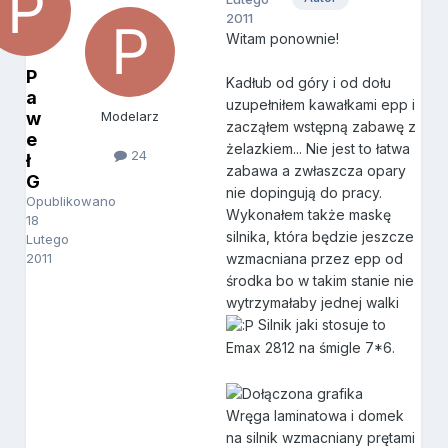
2011
Witam ponownie!
P
Kadłub od góry i od dołu
a
uzupełniłem kawałkami epp i
w
Modelarz
zacząłem wstępną zabawę z
e
żelazkiem... Nie jest to łatwa
24
ł
zabawa a zwłaszcza opary
G
nie dopingują do pracy.
Opublikowano
Wykonałem także maskę
18
silnika, która będzie jeszcze
Lutego
2011
wzmacniana przez epp od
środka bo w takim stanie nie
wytrzymałaby jednej walki
Silnik jaki stosuje to
Emax 2812 na śmigle 7*6.
Wręga laminatowa i domek
na silnik wzmacniany prętami