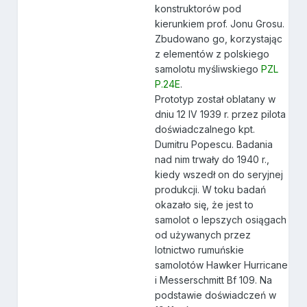
konstruktorów pod
kierunkiem prof. Jonu Grosu.
Zbudowano go, korzystając
z elementów z polskiego
samolotu myśliwskiego
PZL
P.24E
.
Prototyp został oblatany w
dniu 12 IV 1939 r. przez pilota
doświadczalnego kpt.
Dumitru Popescu. Badania
nad nim trwały do 1940 r.,
kiedy wszedł on do seryjnej
produkcji. W toku badań
okazało się, że jest to
samolot o lepszych osiągach
od używanych przez
lotnictwo rumuńskie
samolotów Hawker Hurricane
i Messerschmitt Bf 109. Na
podstawie doświadczeń w