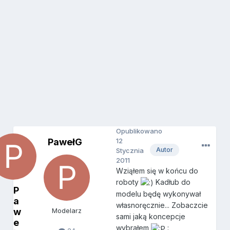
Opublikowano
PawełG
12
Autor
Stycznia
2011
Wziąłem się w końcu do
roboty
Kadłub do
P
modelu będę wykonywał
a
własnoręcznie... Zobaczcie
w
Modelarz
sami jaką koncepcje
e
wybrałem
: