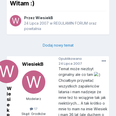
Witam :)
Przez
WiesiekB
24 Lipca 2007
w
REGULAMIN FORUM oraz
powitalnia
Dodaj nowy temat
Opublikowano
WiesiekB
24 Lipca 2007
Temat może niezbyt
orginalny ale co tam
Chciałbym przywitać
wszystkich zapaleńców
W
latania i mam nadzieje że
ie
mnie też to wciągnie tak jak
si
Modelarz
niektórych.... A tak krótko o
e
17
mnie to mam na imie Wiesiek
k
Skąd: Grodków
i mam 36 lat (ale duchem o
B