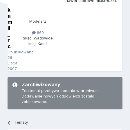
nawet ciekawe miasteczko.
k
a
m
Modelarz
il
860
_
Skąd: Wadowice
r
Imię: Kamil
c
Opublikowano
26
Lipca
2007
Zarchiwizowany
Ten temat przebywa obecnie w archiwum.
Dodawanie nowych odpowiedzi zostało
zablokowane.
Tematy