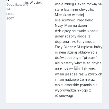
Imię: Wiesiek
wiele mniej) i jak to mowią na
Opublikowano
24
stare lata mnie chwycilo.
Lipca
Mieszkam w małej
2007
miejscowości niedaleko
Nysy. Mam na dzień
dzisiejszy na swoim końcie
jeden rozbity model z
depronu i złożony model
Easy Glider z Multiplexu który
miałem dzisiaj oblatywać z
doświadczonym "pilotem"
ale niestety wiatr mi to chyba
uniemożliwi
Tak wiec
witam jeszcze raz wszystkich
i mam nadzieje że nieraz
moje lamerskie pytania nie
wyprowadza nikogo z
równowagi.