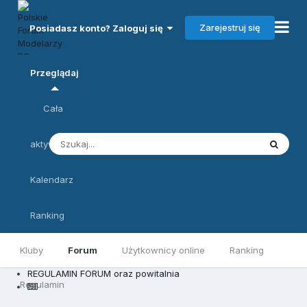
Zarejestruj się
Posiadasz konto? Zaloguj się
Przeglądaj
Cała
aktywność
Kalendarz
Ranking
Kluby
Forum
Użytkownicy online
Ranking
REGULAMIN FORUM oraz powitalnia
Regulamin