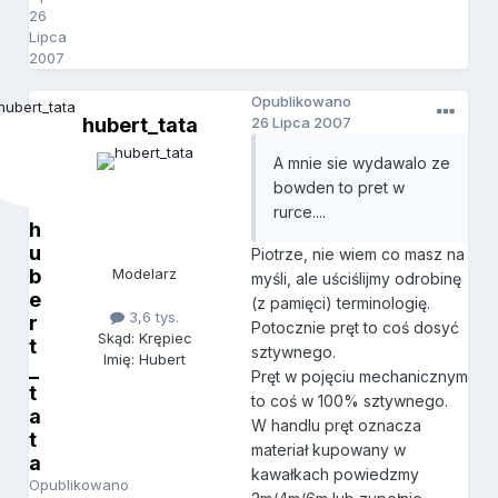
26
Lipca
2007
Opublikowano
hubert_tata
26 Lipca 2007
A mnie sie wydawalo ze
bowden to pret w
rurce....
h
u
Piotrze, nie wiem co masz na
b
Modelarz
myśli, ale uściślijmy odrobinę
e
(z pamięci) terminologię.
3,6 tys.
r
Potocznie pręt to coś dosyć
Skąd: Krępiec
t
sztywnego.
Imię: Hubert
_
Pręt w pojęciu mechanicznym
t
to coś w 100% sztywnego.
a
W handlu pręt oznacza
t
materiał kupowany w
a
kawałkach powiedzmy
Opublikowano