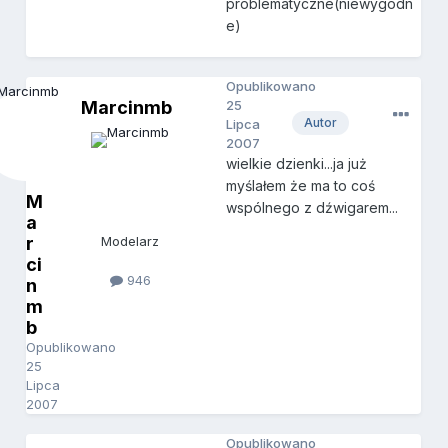
problematyczne(niewygodn
e)
Opublikowano
Marcinmb
25
Autor
Lipca
2007
wielkie dzienki...ja już
myślałem że ma to coś
M
wspólnego z dźwigarem...
a
r
Modelarz
ci
946
n
m
b
Opublikowano
25
Lipca
2007
Opublikowano