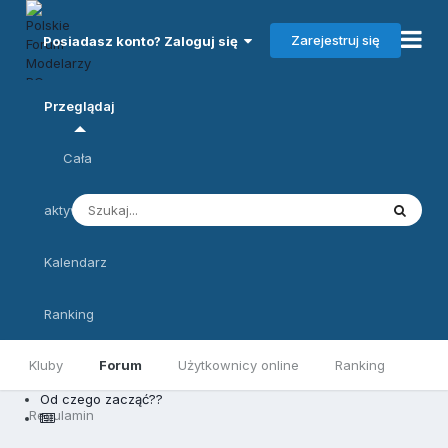
Zarejestruj się
Posiadasz konto? Zaloguj się
Przeglądaj
Cała
aktywność
Kalendarz
Ranking
Kluby
Forum
Użytkownicy online
Ranking
Od czego zacząć??
Regulamin