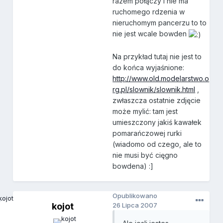
razem połączy i nie ma
ruchomego rdzenia w
nieruchomym pancerzu to to
nie jest wcale bowden
Na przykład tutaj nie jest to
do końca wyjaśnione:
http://www.old.modelarstwo.o
rg.pl/slownik/slownik.html
,
zwłaszcza ostatnie zdjęcie
może mylić: tam jest
umieszczony jakiś kawałek
pomarańczowej rurki
(wiadomo od czego, ale to
nie musi być cięgno
bowdena) :]
Opublikowano
kojot
26 Lipca 2007