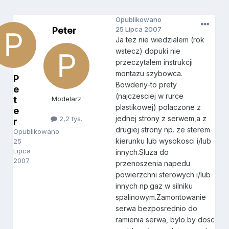
Opublikowano
Peter
25 Lipca 2007
Ja tez nie wiedzialem (rok
wstecz) dopuki nie
przeczytalem instrukcji
montazu szybowca.
P
Bowdeny-to prety
e
(najczesciej w rurce
t
Modelarz
plastikowej) polaczone z
e
jednej strony z serwem,a z
2,2 tys.
r
drugiej strony np. ze sterem
Opublikowano
kierunku lub wysokosci i/lub
25
Lipca
innych.Sluza do
2007
przenoszenia napedu
powierzchni sterowych i/lub
innych np.gaz w silniku
spalinowym.Zamontowanie
serwa bezposrednio do
ramienia serwa, bylo by dosc