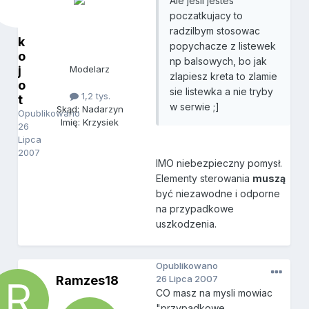
Ale jesli jestes
poczatkujacy to
radzilbym stosowac
k
popychacze z listewek
o
np balsowych, bo jak
j
Modelarz
zlapiesz kreta to zlamie
o
sie listewka a nie tryby
1,2 tys.
t
w serwie ;]
Skąd: Nadarzyn
Opublikowano
Imię: Krzysiek
26
Lipca
2007
IMO niebezpieczny pomysł.
Elementy sterowania
muszą
być niezawodne i odporne
na przypadkowe
uszkodzenia.
Opublikowano
Ramzes18
26 Lipca 2007
CO masz na mysli mowiac
"przypadkowe