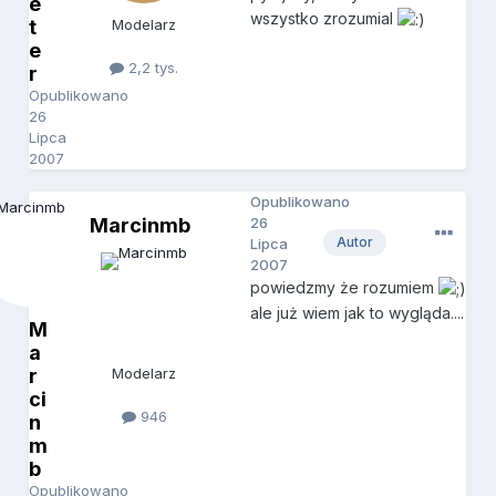
e
wszystko zrozumial
t
Modelarz
e
2,2 tys.
r
Opublikowano
26
Lipca
2007
Opublikowano
Marcinmb
26
Autor
Lipca
2007
powiedzmy że rozumiem
ale już wiem jak to wygląda....
M
a
r
Modelarz
ci
946
n
m
b
Opublikowano