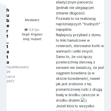
elastycznym pancerzu
(jednak nie ulegającym
h
zmianie długości).
u
Pozwala to na realizację
b
Modelarz
najróżniejszych "trudnych"
e
napędów.
3,6 tys.
r
Skąd: Krępiec
Najlepszy przykład z domu
t
Imię: Hubert
to linki hamulcowe w
_
rowerach, sterowane korki w
t
a
wannach i setki innych.
t
Samo to, że coś łączy
a
powierzchnię sterową z
Opublikowano
serwem nie świadczy, że jest
26
cięgnem bowdena (a w
Lipca
skócie bowdenem), nawet
2007
jak jest zrobione z tej
pomarńczowej rurki z drugą
białą w środku i jeszcze w
środku drutem
Jeżeli ktoś to wszystko