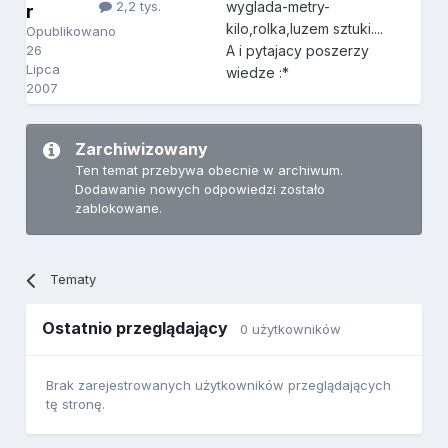
2,2 tys.
wyglada-metry-
r
kilo,rolka,luzem sztuki....
Opublikowano
26
A i pytajacy poszerzy
Lipca
wiedze :*
2007
Zarchiwizowany
Ten temat przebywa obecnie w archiwum.
Dodawanie nowych odpowiedzi zostało
zablokowane.
Tematy
Ostatnio przeglądający
0 użytkowników
Brak zarejestrowanych użytkowników przeglądających
tę stronę.