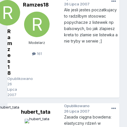
Ramzes18
26 Lipca 2007
Ale jesli jestes poczatkujacy
to radzilbym stosowac
popychacze z listewek np
balsowych, bo jak zlapiesz
R
kreta to zlamie sie listewka a
a
nie tryby w serwie ;]
m
Modelarz
z
161
e
s
1
8
Opublikowano
26
Lipca
2007
Opublikowano
hubert_tata
26 Lipca 2007
Zasada cięgna bowdena:
elastyczny rdzeń w