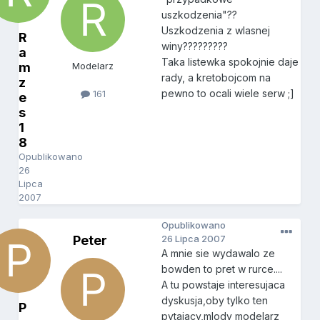
uszkodzenia"??
Uszkodzenia z wlasnej
R
winy?????????
a
Taka listewka spokojnie daje
m
Modelarz
rady, a kretobojcom na
z
pewno to ocali wiele serw ;]
161
e
s
1
8
Opublikowano
26
Lipca
2007
Opublikowano
Peter
26 Lipca 2007
A mnie sie wydawalo ze
bowden to pret w rurce....
A tu powstaje interesujaca
dyskusja,oby tylko ten
P
pytajacy,mlody modelarz