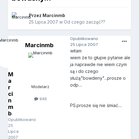
Przez
Marcinmb
25 Lipca 2007
w
Od czego zacząć??
Opublikowano
Marcinmb
25 Lipca 2007
witam
wiem że to głupie pytanie ale
ja naprawde nie wiem czym
są i do czego
M
służą"bowdeny"...prosze o
a
odp....
r
Modelarz
ci
946
n
PS.prosze się nie śmiać....
m
b
Opublikowano
25
Lipca
2007