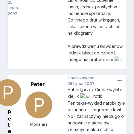
2m/4m/6m lub zupełnie
26
innch, jednak prostych w
Lipca
momencie sprzedaży.
2007
Co innego drut w kręgach,
linka liczona w metrach lub
na kilogramy.
A prawdziwemu bowdenowi
jednak bliżej do czegoś
innego niż pręt w rurce
Opublikowano
Peter
26 Lipca 2007
Hubert,przez Ciebie wylal mi
klej :x
:rotfl:
Ten tekst-wyklad narobil tyle
balaganu.... :mrgreen: :devil:
P
No i zachaczymy niedlugo o
e
hurtownie materialow
t
Modelarz
zelaznych-jak u nich to
e