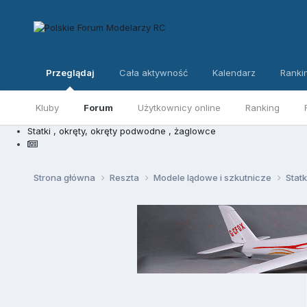
Przeglądaj
Cała aktywność
Kalendarz
Ranki
Kluby
Forum
Użytkownicy online
Ranking
Statki , okręty, okręty podwodne , żaglowce
Strona główna
Reszta
Modele lądowe i szkutnicze
Stat