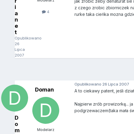
r
Modelarz
jak zrobic zeby denaturat sie
i
z czego zrobic zbiorniczek n
4
a
rurke taka cieńka mozna gdzi
n
e
t
Opublikowano
26
Lipca
2007
Opublikowano
26 Lipca 2007
Doman
A to ciekawy patent, jeśli dział
Najpierw zrób prowizorkę... 
podgrzewaczem(taka mała świ
D
o
m
Modelarz