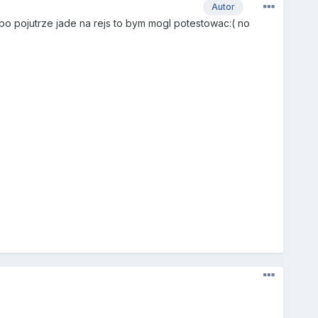
Autor
bo pojutrze jade na rejs to bym mogl potestowac:( no