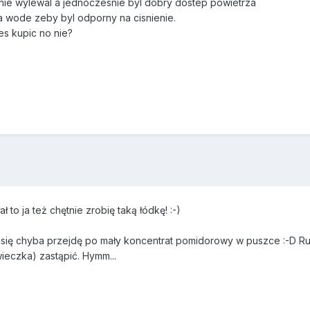
 nie wylewal a jednoczesnie byl dobry dostep powietrza
a wode zeby byl odporny na cisnienie.
es kupic no nie?
ał to ja też chętnie zrobię taką łódkę! :-)
ja się chyba przejdę po mały koncentrat pomidorowy w puszce :-D 
eczka) zastąpić. Hymm...