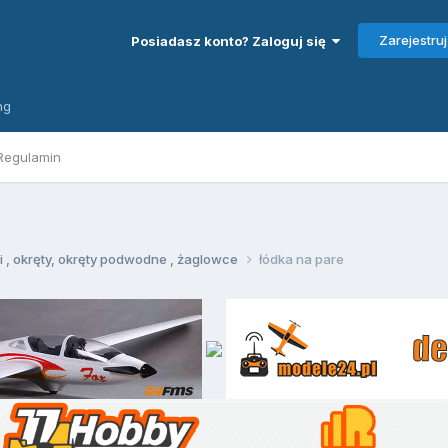
Zarejestruj
Posiadasz konto? Zaloguj się
ng
Regulamin
ki , okręty, okręty podwodne , żaglowce
łódka na pare