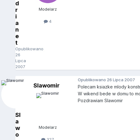
d
r
Modelarz
i
4
a
n
e
t
Opublikowano
26
Lipca
2007
Opublikowano
26 Lipca 2007
Slawomir
Polecam ksiazke mlody konstru
W wikend bede w domu to mog
Pozdrawiam Slawomir
Sl
a
w
Modelarz
o
327