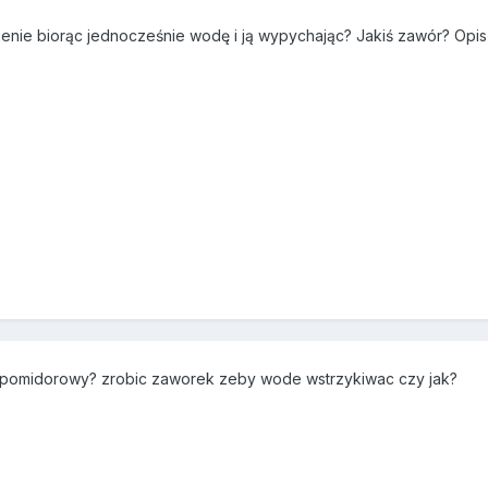
nienie biorąc jednocześnie wodę i ją wypychając? Jakiś zawór? Opis
t pomidorowy? zrobic zaworek zeby wode wstrzykiwac czy jak?