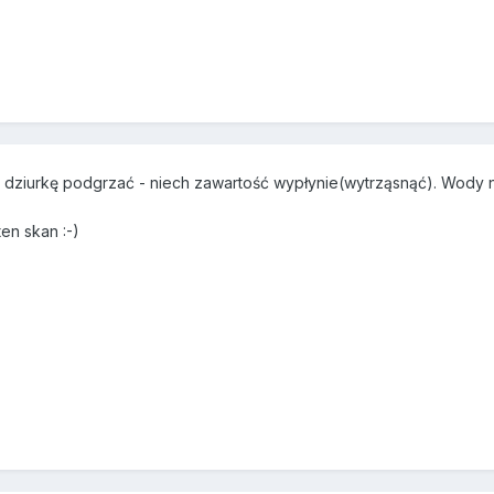
ić dziurkę podgrzać - niech zawartość wypłynie(wytrząsnąć). Wody nal
ten skan :-)