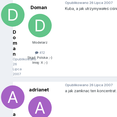
Opublikowano
26 Lipca 2007
Doman
Kuba, a jak utrzymywałeś ciś
D
o
m
Modelarz
a
412
n
Skąd: Polska ;-)
Opublikowano
Imię: X ;-)
26
Lipca
2007
Opublikowano
26 Lipca 2007
adrianet
a jak zamknac ten koncentra
a