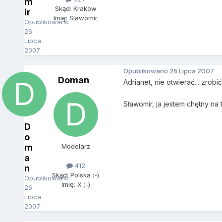
m
Skąd: Krakow
ir
Imię: Slawomir
Opublikowano
26
Lipca
2007
Opublikowano
26 Lipca 2007
Doman
Adrianet, nie otwierać... zrob
Sławomir, ja jestem chętny na 
D
o
m
Modelarz
a
412
n
Skąd: Polska ;-)
Opublikowano
Imię: X ;-)
26
Lipca
2007