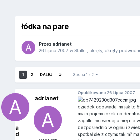
łódka na pare
Przez
adrianet
26 Lipca 2007
w
Statki , okręty, okręty podwod
1
2
DALEJ
Strona 1 z 2
Opublikowano
26 Lipca 2007
adrianet
dziadek opowiadal mi jak to 5
miala pojemniczek na denatura
zapalki. nic wiecej o niej n
a
bezposrednio w ogniu i zwiek
d
spotkal sie z czyms takim? ma