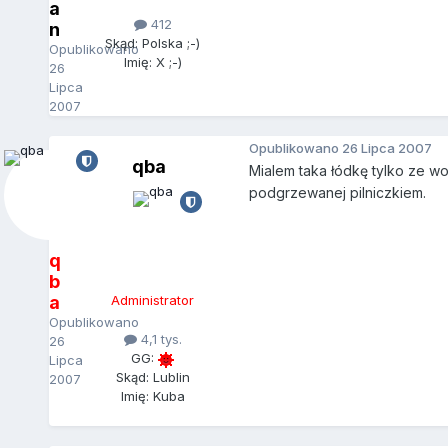
a
412
n
Skąd: Polska ;-)
Opublikowano
Imię: X ;-)
26
Lipca
2007
Opublikowano
26 Lipca 2007
qba
Mialem taka łódkę tylko ze wo
podgrzewanej pilniczkiem.
q
b
a
Administrator
Opublikowano
4,1 tys.
26
GG:
Lipca
Skąd: Lublin
2007
Imię: Kuba