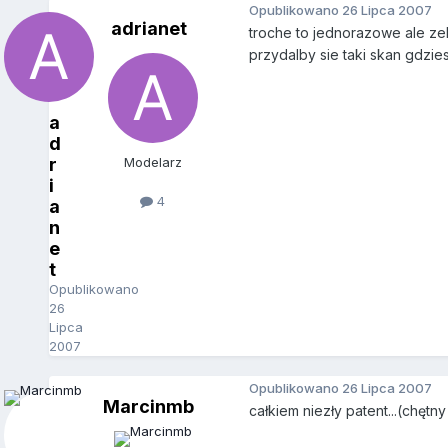
Opublikowano
26 Lipca 2007
adrianet
troche to jednorazowe ale zeb
przydalby sie taki skan gdzies
a
d
r
Modelarz
i
4
a
n
e
t
Opublikowano
26
Lipca
2007
Opublikowano
26 Lipca 2007
Marcinmb
całkiem niezły patent...(chętn