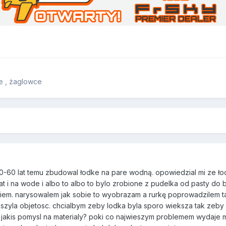
ne , żaglowce
0-60 lat temu zbudowal łodke na pare wodną. opowiedzial mi ze łod
t i na wode i albo to albo to bylo zrobione z pudelka od pasty do
ie wiem. narysowalem jak sobie to wyobrazam a rurkę poprowadzilem
szyla objetosc. chcialbym zeby lodka byla sporo wieksza tak zeby
 jakis pomysl na materialy? poki co najwieszym problemem wydaje mi